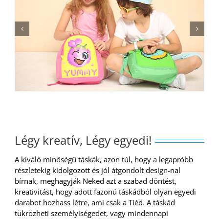
Légy kreatív, Légy egyedi!
A kiváló minőségű táskák, azon túl, hogy a legapróbb
részletekig kidolgozott és jól átgondolt design-nal
bírnak, meghagyják Neked azt a szabad döntést,
kreativitást, hogy adott fazonú táskádból olyan egyedi
darabot hozhass létre, ami csak a Tiéd. A táskád
tükrözheti személyiségedet, vagy mindennapi