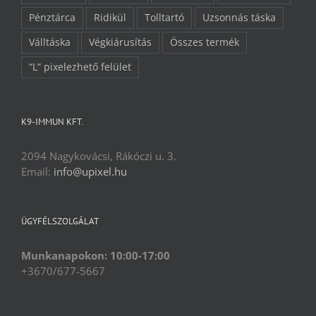
Pénztárca
Ridikül
Tolltartó
Uzsonnás táska
Válltáska
Végkiárusítás
Összes termék
“L” pixelezhető felület
K9-IMMUN KFT.
2094 Nagykovácsi, Rákóczi u. 3.
Email:
info@upixel.hu
ÜGYFÉLSZOLGÁLAT
Munkanapokon: 10:00-17:00
+3670/677-5667