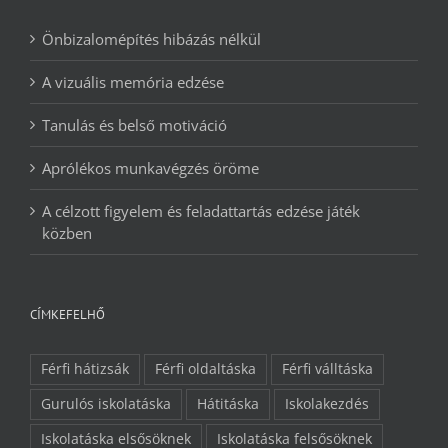
Önbizalomépítés hibázás nélkül
A vizuális memória edzése
Tanulás és belső motiváció
Aprólékos munkavégzés öröme
A célzott figyelem és feladattartás edzése játék
közben
CÍMKEFELHŐ
Férfi hátizsák
Férfi oldaltáska
Férfi válltáska
Gurulós iskolatáska
Hátitáska
Iskolakezdés
Iskolatáska elsősöknek
Iskolatáska felsősöknek