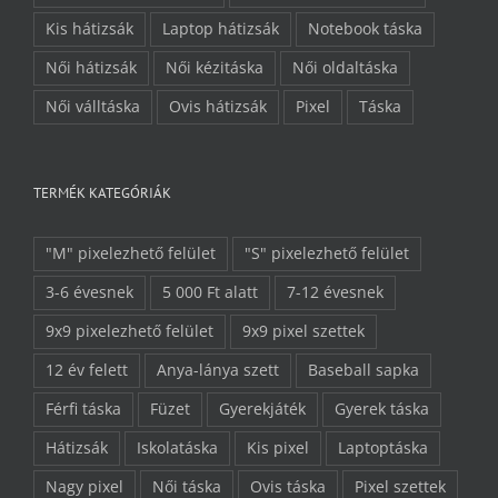
Kis hátizsák
Laptop hátizsák
Notebook táska
Női hátizsák
Női kézitáska
Női oldaltáska
Női válltáska
Ovis hátizsák
Pixel
Táska
TERMÉK KATEGÓRIÁK
"M" pixelezhető felület
"S" pixelezhető felület
3-6 évesnek
5 000 Ft alatt
7-12 évesnek
9x9 pixelezhető felület
9x9 pixel szettek
12 év felett
Anya-lánya szett
Baseball sapka
Férfi táska
Füzet
Gyerekjáték
Gyerek táska
Hátizsák
Iskolatáska
Kis pixel
Laptoptáska
Nagy pixel
Női táska
Ovis táska
Pixel szettek