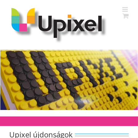
Kihagyás
Upixel újdonságok