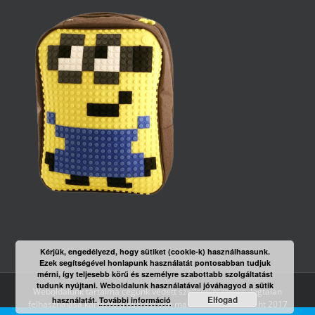
Kérjük, engedélyezd, hogy sütiket (cookie-k) használhassunk.
Ezek segítségével honlapunk használatát pontosabban tudjuk
mérni, így teljesebb körű és személyre szabottabb szolgáltatást
tudunk nyújtani. Weboldalunk használatával jóváhagyod a sütik
Weboldalunk tartalma cégünk védett szellemi terméke. Jogtalan
Elfogad
használatát.
További információ
felhasználása kártérítési eljárást von maga után! | Copyright 2017