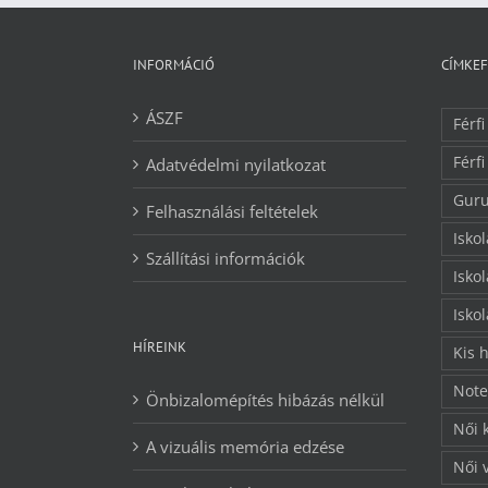
INFORMÁCIÓ
CÍMKE
ÁSZF
Férfi
Férfi
Adatvédelmi nyilatkozat
Guru
Felhasználási feltételek
Isko
Szállítási információk
Isko
Isko
HÍREINK
Kis 
Note
Önbizalomépítés hibázás nélkül
Női 
A vizuális memória edzése
Női 