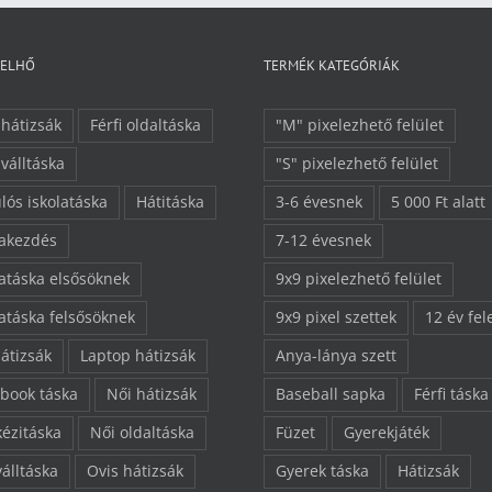
FELHŐ
TERMÉK KATEGÓRIÁK
 hátizsák
Férfi oldaltáska
"M" pixelezhető felület
 válltáska
"S" pixelezhető felület
lós iskolatáska
Hátitáska
3-6 évesnek
5 000 Ft alatt
lakezdés
7-12 évesnek
latáska elsősöknek
9x9 pixelezhető felület
latáska felsősöknek
9x9 pixel szettek
12 év fel
hátizsák
Laptop hátizsák
Anya-lánya szett
book táska
Női hátizsák
Baseball sapka
Férfi táska
kézitáska
Női oldaltáska
Füzet
Gyerekjáték
válltáska
Ovis hátizsák
Gyerek táska
Hátizsák