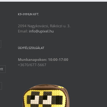
K9-IMMUN KFT.
2094 Nagykovácsi, Rákóczi u. 3.
Email:
info@upixel.hu
ÜGYFÉLSZOLGÁLAT
Munkanapokon: 10:00-17:00
+3670/677-5667
ett