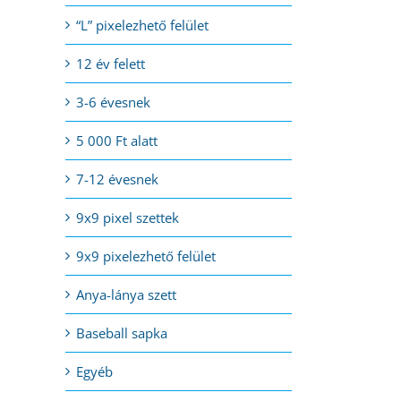
“L” pixelezhető felület
12 év felett
3-6 évesnek
5 000 Ft alatt
7-12 évesnek
9x9 pixel szettek
9x9 pixelezhető felület
Anya-lánya szett
Baseball sapka
Egyéb