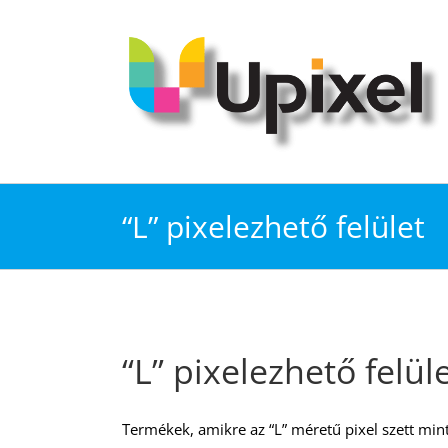
Kihagyás
“L” pixelezhető felület
“L” pixelezhető felül
Termékek, amikre az “L” méretű pixel szett mint