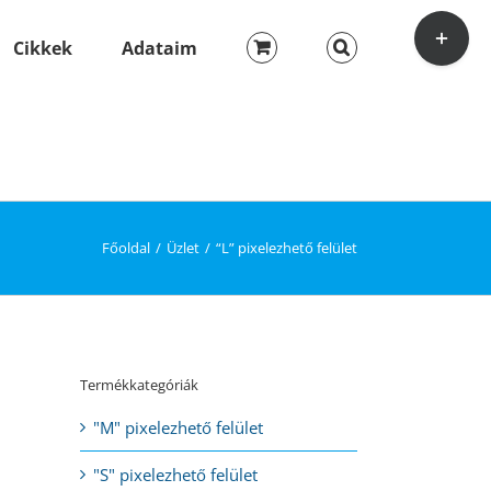
Toggle
Sliding
Cikkek
Adataim
Bar
Area
Főoldal
Üzlet
“L” pixelezhető felület
Termékkategóriák
"M" pixelezhető felület
"S" pixelezhető felület