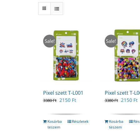
Sale!
Sale!
Pixel szett T-L001
Pixel szett T-L
Original
Current
Original
C
2150
Ft
2150
Ft
3380
Ft
3380
Ft
price
price
price
p
was:
is:
was:
i
3380 Ft.
2150 Ft.
3380 Ft.
2
Kosárba
Részletek
Kosárba
Rés
teszem
teszem