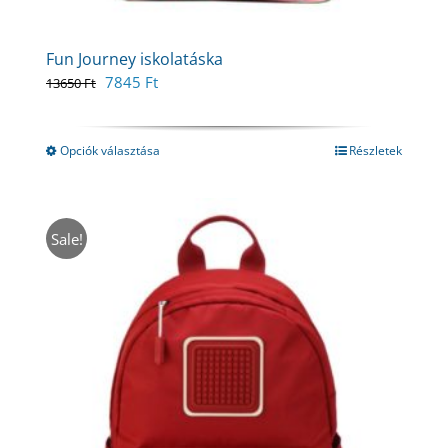
Fun Journey iskolatáska
Original
Current
7845
Ft
13650
Ft
price
price
was:
is:
13650 Ft.
7845 Ft.
Opciók választása
Részletek
Sale!