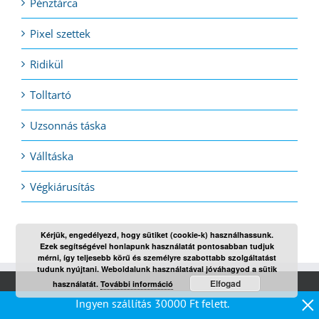
Pénztárca
Pixel szettek
Ridikül
Tolltartó
Uzsonnás táska
Válltáska
Végkiárusítás
Kérjük, engedélyezd, hogy sütiket (cookie-k) használhassunk.
Ezek segítségével honlapunk használatát pontosabban tudjuk
mérni, így teljesebb körű és személyre szabottabb szolgáltatást
tudunk nyújtani. Weboldalunk használatával jóváhagyod a sütik
Elfogad
használatát.
További információ
×
Ingyen szállítás
30000
Ft
felett.
INFORMÁCIÓ