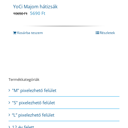
YoCi Majom hátizsák
Original
Current
5690
Ft
10650
Ft
price
price
was:
is:
10650 Ft.
5690 Ft.
Kosárba teszem
Részletek
Termékkategóriák
"M" pixelezhető felület
"S" pixelezhető felület
“L” pixelezhető felület
12 év felett