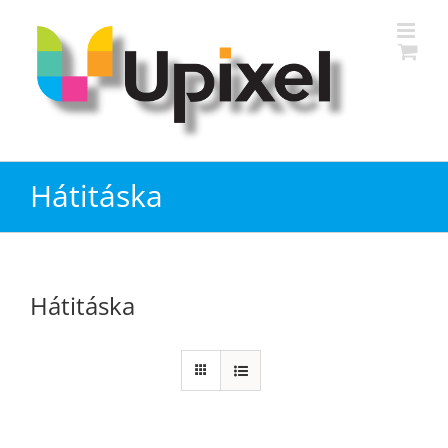
Kihagyás
Hátitáska
Hátitáska