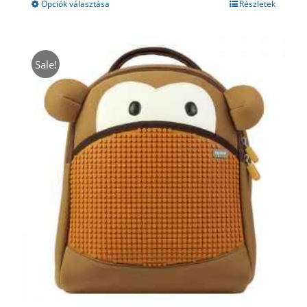
17980 Ft.
9449 Ft.
Opciók választása
Részletek
Sale!