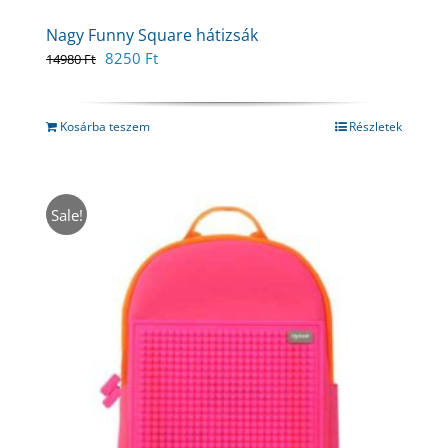
Nagy Funny Square hátizsák
Original
Current
8250
Ft
14980
Ft
price
price
was:
is:
14980 Ft.
8250 Ft.
Kosárba teszem
Részletek
Sale!