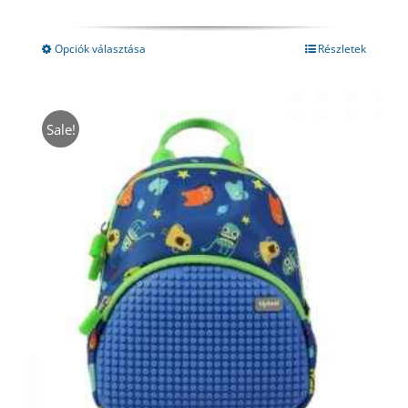
price
price
was:
is:
19980 Ft.
10599 Ft.
Opciók választása
Részletek
Sale!