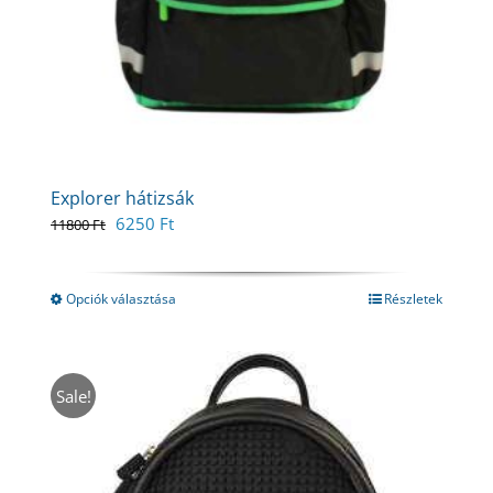
Explorer hátizsák
Original
Current
6250
Ft
11800
Ft
price
price
was:
is:
11800 Ft.
6250 Ft.
Opciók választása
Részletek
Sale!