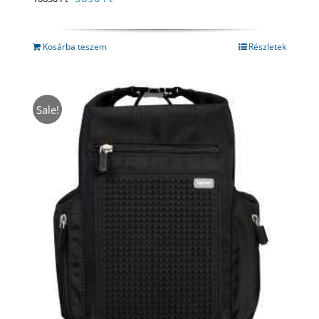
price
price
was:
is:
10650 Ft.
5690 Ft.
Kosárba teszem
Részletek
Sale!