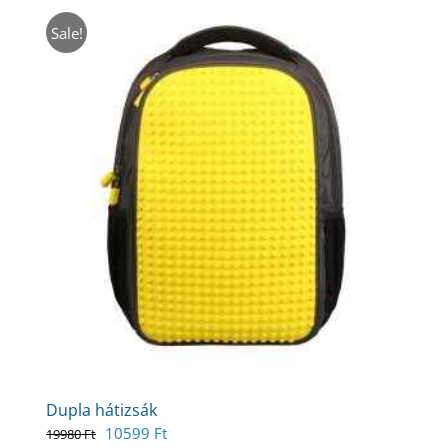
Sale!
Dupla hátizsák
Original
Current
10599
Ft
19980
Ft