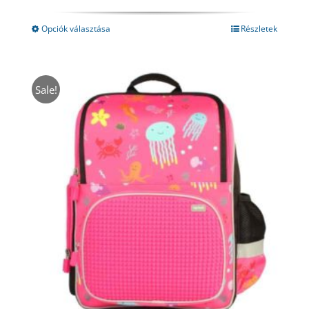
was:
is:
11000 Ft.
5950 Ft.
Opciók választása
Részletek
Sale!