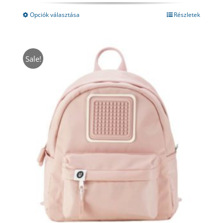
was:
is:
13480 Ft.
7370 Ft.
Opciók választása
Részletek
Sale!