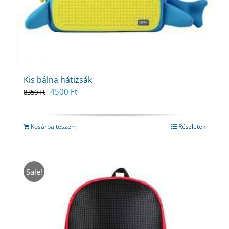
Kis bálna hátizsák
Original
Current
4500
Ft
8350
Ft
price
price
was:
is:
8350 Ft.
4500 Ft.
Kosárba teszem
Részletek
Sale!