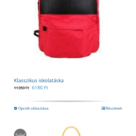
Klasszikus iskolatáska
Original
Current
6180
Ft
11350
Ft
price
price
was:
is:
11350 Ft.
6180 Ft.
Opciók választása
Részletek
Sale!