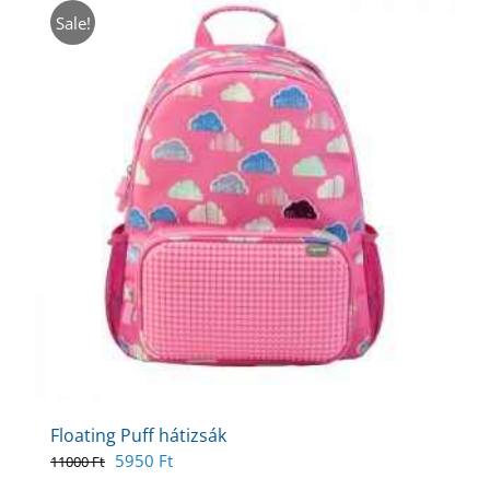
Sale!
Floating Puff hátizsák
Original
Current
5950
Ft
11000
Ft
price
price