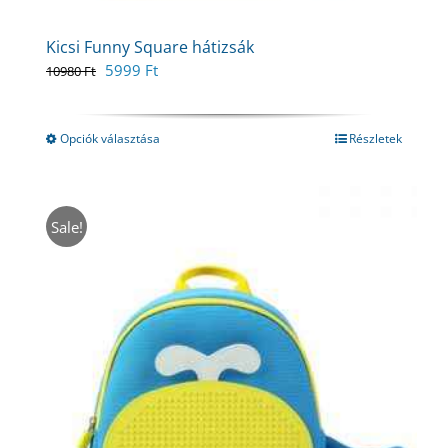
Kicsi Funny Square hátizsák
Original
Current
5999
Ft
10980
Ft
price
price
was:
is:
10980 Ft.
5999 Ft.
Opciók választása
Részletek
Sale!