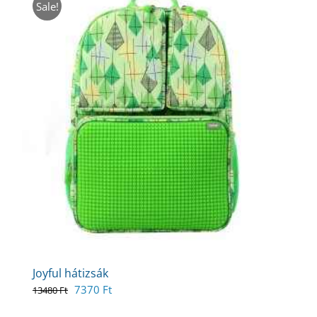
Sale!
Joyful hátizsák
Original
Current
7370
Ft
13480
Ft
price
price