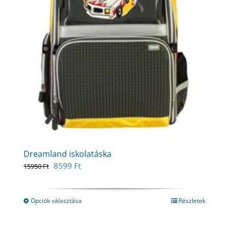
Dreamland iskolatáska
Original
Current
8599
Ft
15950
Ft
price
price
was:
is:
15950 Ft.
8599 Ft.
Opciók választása
Részletek