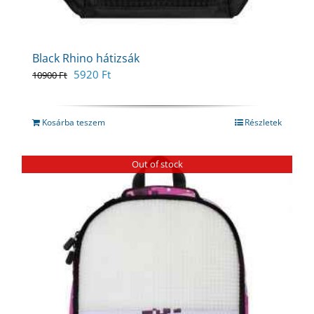
Black Rhino hátizsák
Original
Current
5920
Ft
10900
Ft
price
price
was:
is:
10900 Ft.
5920 Ft.
Kosárba teszem
Részletek
Out of stock