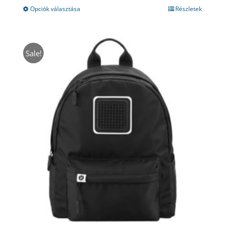
8280 Ft.
4500 Ft.
Opciók választása
Részletek
Sale!