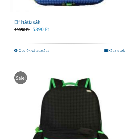
Elf hátizsák
Original
Current
5390
Ft
10050
Ft
price
price
was:
is:
10050 Ft.
5390 Ft.
Opciók választása
Részletek
Sale!