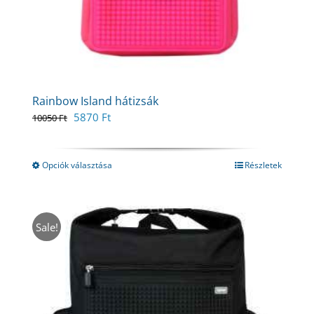
Rainbow Island hátizsák
Original
Current
5870
Ft
10050
Ft
price
price
was:
is:
10050 Ft.
5870 Ft.
Opciók választása
Részletek
Sale!