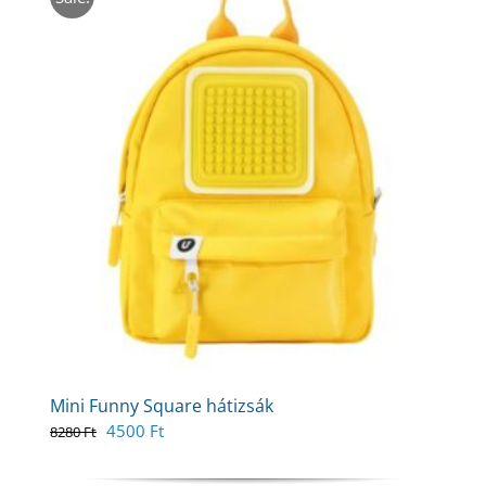
Mini Funny Square hátizsák
Original
Current
4500
Ft
8280
Ft
price
price
was:
is: