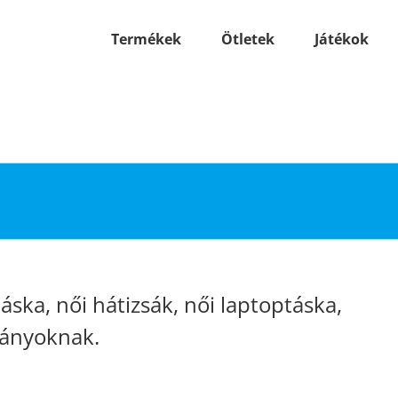
Termékek
Ötletek
Játékok
táska, női hátizsák, női laptoptáska,
lányoknak.