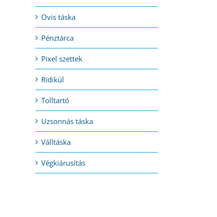
Ovis táska
Pénztárca
Pixel szettek
Ridikül
Tolltartó
Uzsonnás táska
.
Válltáska
Végkiárusítás