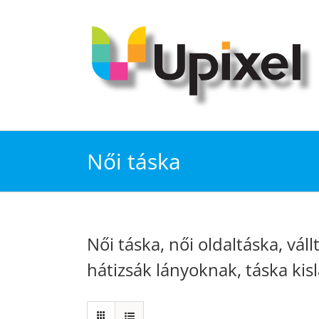
Kihagyás
Női táska
Női táska, női oldaltáska, váll
hátizsák lányoknak, táska kis