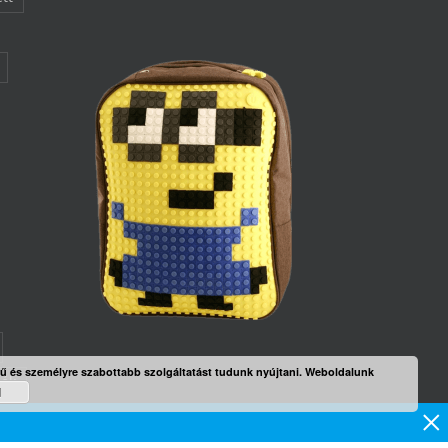
rű és személyre szabottabb szolgáltatást tudunk nyújtani. Weboldalunk
mék
d
×