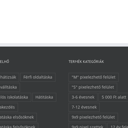
FELHŐ
TERMÉK KATEGÓRIÁK
 hátizsák
Férfi oldaltáska
"M" pixelezhető felület
 válltáska
"S" pixelezhető felület
lós iskolatáska
Hátitáska
3-6 évesnek
5 000 Ft alatt
lakezdés
7-12 évesnek
latáska elsősöknek
9x9 pixelezhető felület
latáska felsősöknek
9x9 pixel szettek
12 év fel