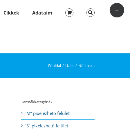
Toggle
Sliding
Cikkek
Adataim
Bar
Area
Főoldal
Üzlet
Női táska
Termékkategóriák
"M" pixelezhető felület
"S" pixelezhető felület