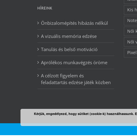
HÍREINK
Kis 
Note
Önbizalomépítés hibázás nélkül
Női 
A vizuális memória edzése
Női 
Tanulás és belső motiváció
Pixel
Aprólékos munkavégzés öröme
A célzott figyelem és
feladattartás edzése játék közben
Kérjük, engedélyezd, hogy sütiket (cookie-k) használhassunk. 