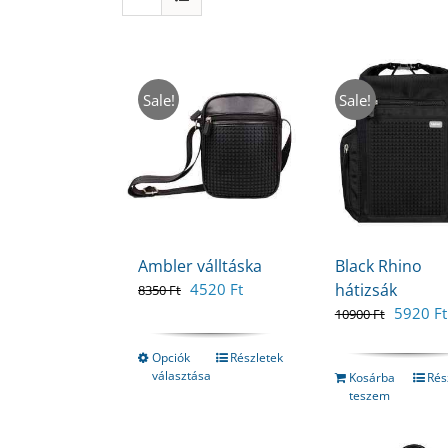
Sale!
Sale!
Ambler válltáska
Black Rhino
Original
Current
4520
Ft
hátizsák
8350
Ft
price
price
Original
5920
Ft
10900
Ft
was:
is:
price
8350 Ft.
4520 Ft.
was:
Opciók
Részletek
választása
10900 F
Kosárba
Rés
teszem