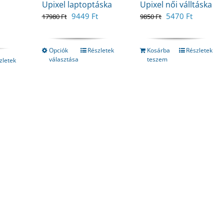
Upixel laptoptáska
Upixel női válltáska
Original
Current
Original
Current
9449
Ft
5470
Ft
17980
Ft
9850
Ft
price
price
price
price
urrent
was:
is:
was:
is:
rice
17980 Ft.
9449 Ft.
9850 Ft.
5470 Ft.
s:
Opciók
Részletek
Kosárba
Részletek
választása
teszem
020 Ft.
zletek