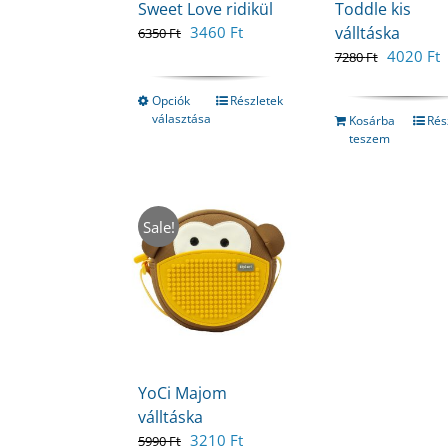
Sweet Love ridikül
Toddle kis
Original
Current
3460
Ft
válltáska
6350
Ft
price
price
Original
C
4020
Ft
7280
Ft
was:
is:
price
p
6350 Ft.
3460 Ft.
was:
i
Opciók
Részletek
választása
7280 Ft.
4
Kosárba
Rés
teszem
Sale!
YoCi Majom
válltáska
Original
Current
3210
Ft
5990
Ft