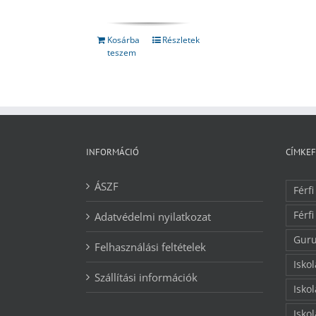
price
price
was:
is:
5990 Ft.
3210 Ft.
Kosárba
Részletek
teszem
INFORMÁCIÓ
CÍMKE
ÁSZF
Férfi
Férfi
Adatvédelmi nyilatkozat
Guru
Felhasználási feltételek
Isko
Szállítási információk
Isko
Isko