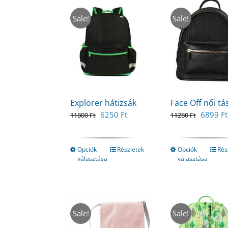
Sale!
Sale!
Explorer hátizsák
Face Off női tá
Original
Current
Original
6250
Ft
6899
Ft
11800
Ft
11280
Ft
price
price
price
was:
is:
was:
11800 Ft.
6250 Ft.
11280 F
Opciók
Részletek
Opciók
Rés
választása
választása
Sale!
Sale!