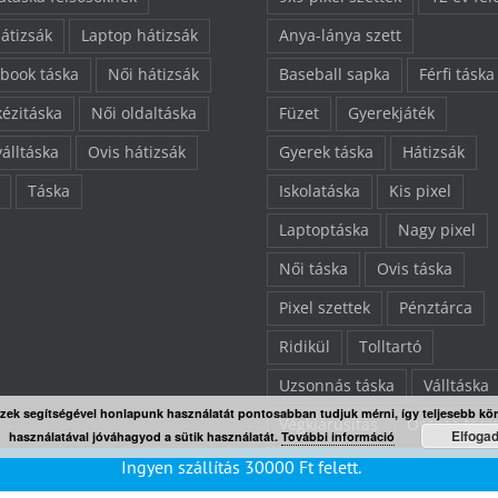
hátizsák
Laptop hátizsák
Anya-lánya szett
book táska
Női hátizsák
Baseball sapka
Férfi táska
kézitáska
Női oldaltáska
Füzet
Gyerekjáték
válltáska
Ovis hátizsák
Gyerek táska
Hátizsák
Táska
Iskolatáska
Kis pixel
Laptoptáska
Nagy pixel
Női táska
Ovis táska
Pixel szettek
Pénztárca
Ridikül
Tolltartó
Uzsonnás táska
Válltáska
Ezek segítségével honlapunk használatát pontosabban tudjuk mérni, így teljesebb kö
Végkiárusítás
Összes ter
Elfoga
használatával jóváhagyod a sütik használatát.
További információ
“L” pixelezhető felület
Ingyen szállítás
30000
Ft
felett.