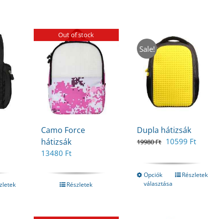
Out of stock
Sale!
Camo Force
Dupla hátizsák
Original
Curren
hátizsák
10599
Ft
19980
Ft
price
price
Current
13480
Ft
was:
is:
price
19980 Ft.
10599 
is:
Opciók
Részletek
választása
t.
5920 Ft.
zletek
Részletek