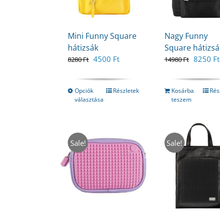
Mini Funny Square
Nagy Funny
hátizsák
Square hátizsá
Original
Current
Original
4500
Ft
8250
Ft
8280
Ft
14980
Ft
price
price
price
was:
is:
was:
8280 Ft.
4500 Ft.
14980 F
Opciók
Részletek
Kosárba
Rés
választása
teszem
Sale!
Sale!