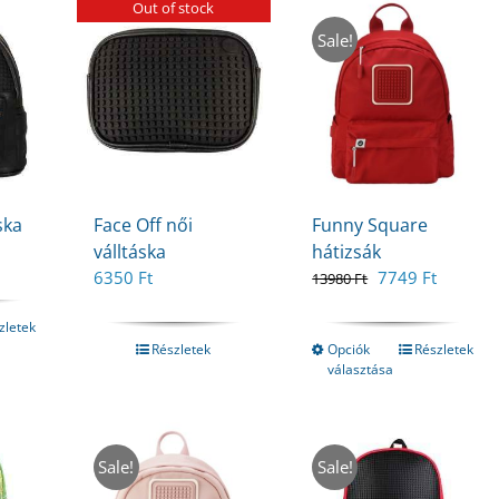
Out of stock
Sale!
ska
Face Off női
Funny Square
Current
válltáska
hátizsák
price
Original
Current
6350
Ft
7749
Ft
13980
Ft
is:
price
price
t.
6899 Ft.
was:
is:
zletek
13980 Ft.
7749 Ft
Részletek
Opciók
Részletek
választása
Sale!
Sale!