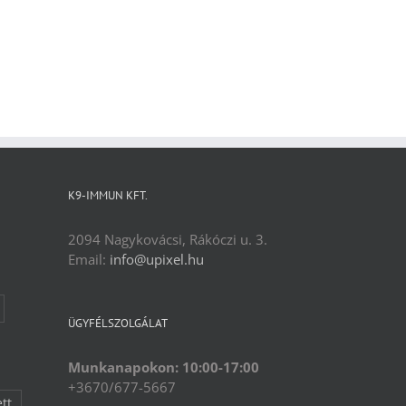
K9-IMMUN KFT.
2094 Nagykovácsi, Rákóczi u. 3.
Email:
info@upixel.hu
ÜGYFÉLSZOLGÁLAT
Munkanapokon: 10:00-17:00
+3670/677-5667
ett