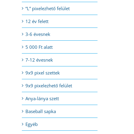
“L” pixelezhető felület
12 év felett
3-6 évesnek
5 000 Ft alatt
7-12 évesnek
9x9 pixel szettek
9x9 pixelezhető felület
t
Anya-lánya szett
Ft.
Baseball sapka
Egyéb