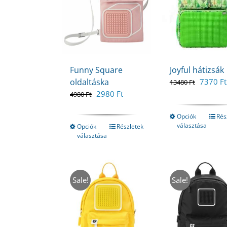
Funny Square
Joyful hátizsák
Original
oldaltáska
7370
Ft
13480
Ft
price
Original
Current
2980
Ft
4980
Ft
was:
price
price
13480 F
was:
is:
Opciók
Rés
választása
4980 Ft.
2980 Ft.
Opciók
Részletek
választása
Sale!
Sale!