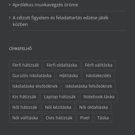
Aprólékos munkavégzés öröme
A célzott figyelem és feladattartás edzése játék
közben
CÍMKEFELHŐ
Férfi hátizsák
Férfi oldaltáska
Férfi válltáska
Gurulós iskolatáska
Hátitáska
Iskolakezdés
Iskolatáska elsősöknek
Iskolatáska felsősöknek
Kis hátizsák
Laptop hátizsák
Notebook táska
Női hátizsák
Női kézitáska
Női oldaltáska
Női válltáska
Ovis hátizsák
Pixel
Táska