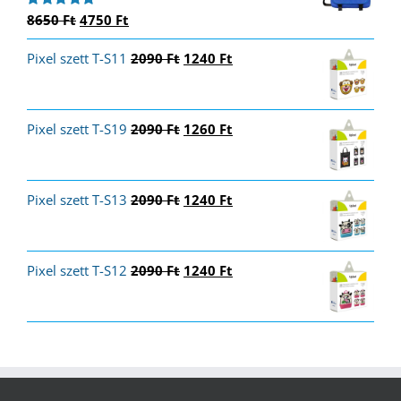
Original
Current
8650
Ft
4750
Ft
Értékelés:
5.00
/ 5
price
price
Original
Current
Pixel szett T-S11
was:
is:
2090
Ft
1240
Ft
price
price
8650 Ft.
4750 Ft.
was:
is:
2090 Ft.
1240 Ft.
Original
Current
Pixel szett T-S19
2090
Ft
1260
Ft
price
price
was:
is:
2090 Ft.
1260 Ft.
Original
Current
Pixel szett T-S13
2090
Ft
1240
Ft
price
price
was:
is:
2090 Ft.
1240 Ft.
Original
Current
Pixel szett T-S12
2090
Ft
1240
Ft
price
price
was:
is:
2090 Ft.
1240 Ft.