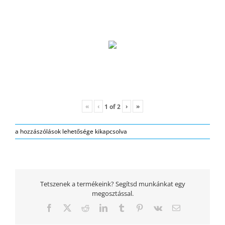
«
‹
›
»
1
of
2
Dream
a hozzászólások lehetősége kikapcsolva
High
ovis
hátizsák
bejegyzéshez
Tetszenek a termékeink? Segítsd munkánkat egy
megosztással.
Facebook
Twitter
Reddit
LinkedIn
Tumblr
Pinterest
Vk
Email: