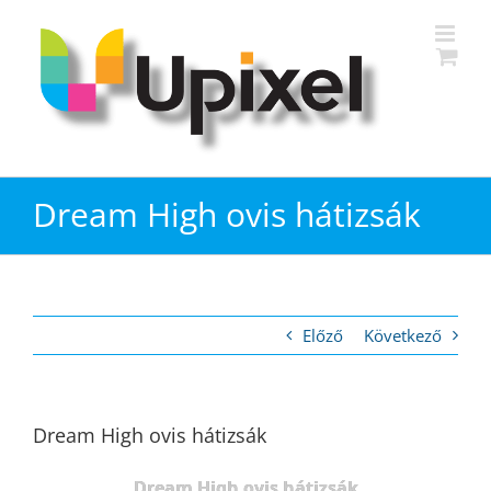
Kihagyás
Dream High ovis hátizsák
Előző
Következő
Dream High ovis hátizsák
Dream High ovis hátizsák