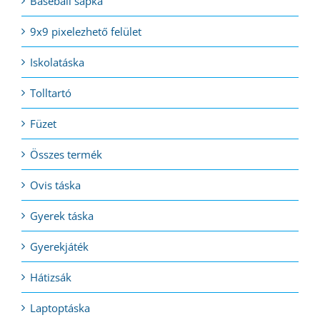
Baseball sapka
9x9 pixelezhető felület
Iskolatáska
Tolltartó
Füzet
Összes termék
Ovis táska
Gyerek táska
Gyerekjáték
Hátizsák
Laptoptáska