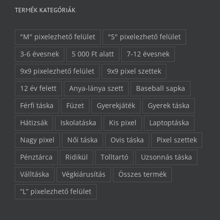
TERMÉK KATEGÓRIÁK
"M" pixelezhető felület
"S" pixelezhető felület
3-6 évesnek
5 000 Ft alatt
7-12 évesnek
9x9 pixelezhető felület
9x9 pixel szettek
12 év felett
Anya-lánya szett
Baseball sapka
Férfi táska
Füzet
Gyerekjáték
Gyerek táska
Hátizsák
Iskolatáska
Kis pixel
Laptoptáska
Nagy pixel
Női táska
Ovis táska
Pixel szettek
Pénztárca
Ridikül
Tolltartó
Uzsonnás táska
Válltáska
Végkiárusítás
Összes termék
“L” pixelezhető felület