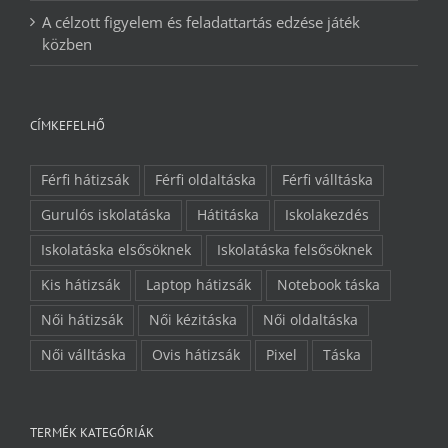
A célzott figyelem és feladattartás edzése játék
közben
CÍMKEFELHŐ
Férfi hátizsák
Férfi oldaltáska
Férfi válltáska
Gurulós iskolatáska
Hátitáska
Iskolakezdés
Iskolatáska elsősöknek
Iskolatáska felsősöknek
Kis hátizsák
Laptop hátizsák
Notebook táska
Női hátizsák
Női kézitáska
Női oldaltáska
Női válltáska
Ovis hátizsák
Pixel
Táska
TERMÉK KATEGÓRIÁK