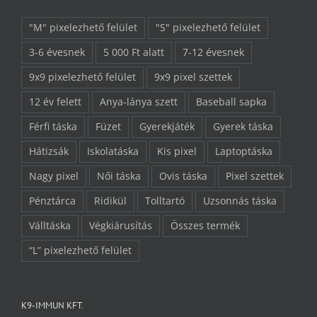
"M" pixelezhető felület
"S" pixelezhető felület
3-6 évesnek
5 000 Ft alatt
7-12 évesnek
9x9 pixelezhető felület
9x9 pixel szettek
12 év felett
Anya-lánya szett
Baseball sapka
Férfi táska
Füzet
Gyerekjáték
Gyerek táska
Hátizsák
Iskolatáska
Kis pixel
Laptoptáska
Nagy pixel
Női táska
Ovis táska
Pixel szettek
Pénztárca
Ridikül
Tolltartó
Uzsonnás táska
Válltáska
Végkiárusítás
Összes termék
“L” pixelezhető felület
K9-IMMUN KFT.