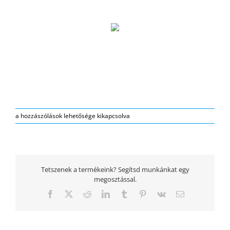
női
a hozzászólások lehetősége kikapcsolva
táska
bejegyzéshez
Tetszenek a termékeink? Segítsd munkánkat egy
megosztással.
Facebook
Twitter
Reddit
LinkedIn
Tumblr
Pinterest
Vk
Email: