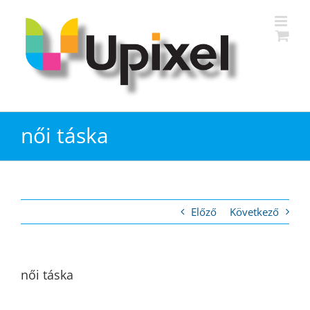
Kihagyás
női táska
Előző
Következő
női táska