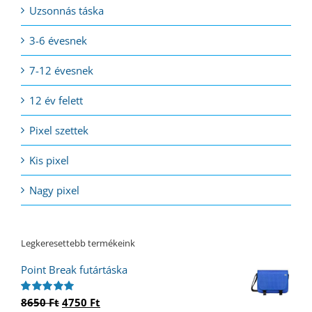
Uzsonnás táska
3-6 évesnek
7-12 évesnek
12 év felett
Pixel szettek
Kis pixel
Nagy pixel
Legkeresettebb termékeink
Point Break futártáska
Original
Current
8650
Ft
4750
Ft
Értékelés: