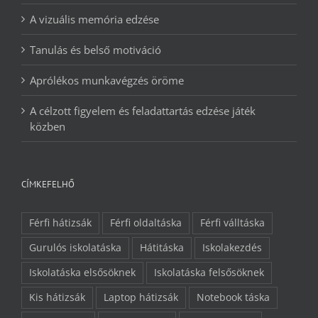
A vizuális memória edzése
Tanulás és belső motiváció
Aprólékos munkavégzés öröme
A célzott figyelem és feladattartás edzése játék
közben
CÍMKEFELHŐ
Férfi hátizsák
Férfi oldaltáska
Férfi válltáska
Gurulós iskolatáska
Hátitáska
Iskolakezdés
Iskolatáska elsősöknek
Iskolatáska felsősöknek
Kis hátizsák
Laptop hátizsák
Notebook táska