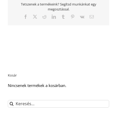
Tetszenek a termékeink? Segítsd munkánkat egy
megosztással.
Facebook
Twitter
Reddit
LinkedIn
Tumblr
Pinterest
Vk
Email:
Kosár
Nincsenek termékek a kosárban.
Keresés...