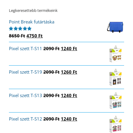
Legkeresettebb termékeink
Point Break futártáska
Original
Current
8650
Ft
4750
Ft
Értékelés:
5.00
/ 5
price
price
Original
Current
Pixel szett T-S11
was:
is:
2090
Ft
1240
Ft
price
price
8650 Ft.
4750 Ft.
was:
is:
2090 Ft.
1240 Ft.
Original
Current
Pixel szett T-S19
2090
Ft
1260
Ft
price
price
was:
is:
2090 Ft.
1260 Ft.
Original
Current
Pixel szett T-S13
2090
Ft
1240
Ft
price
price
was:
is:
2090 Ft.
1240 Ft.
Original
Current
Pixel szett T-S12
2090
Ft
1240
Ft
price
price
was:
is: