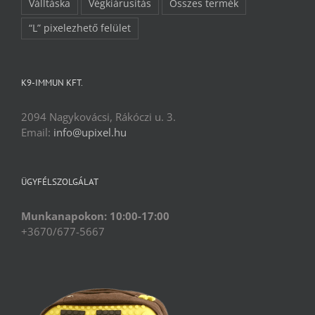
Válltáska
Végkiárusítás
Összes termék
“L” pixelezhető felület
K9-IMMUN KFT.
2094 Nagykovácsi, Rákóczi u. 3.
Email:
info@upixel.hu
ÜGYFÉLSZOLGÁLAT
Munkanapokon: 10:00-17:00
+3670/677-5667