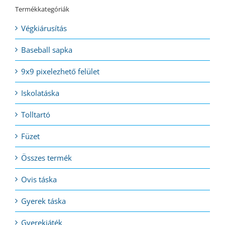
Termékkategóriák
Végkiárusítás
Baseball sapka
9x9 pixelezhető felület
Iskolatáska
Tolltartó
Füzet
Összes termék
Ovis táska
Gyerek táska
Gyerekjáték