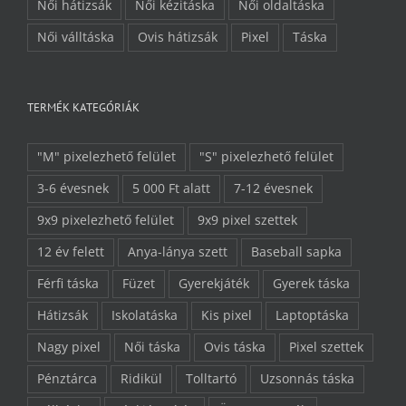
Női hátizsák
Női kézitáska
Női oldaltáska
Női válltáska
Ovis hátizsák
Pixel
Táska
TERMÉK KATEGÓRIÁK
"M" pixelezhető felület
"S" pixelezhető felület
3-6 évesnek
5 000 Ft alatt
7-12 évesnek
9x9 pixelezhető felület
9x9 pixel szettek
12 év felett
Anya-lánya szett
Baseball sapka
Férfi táska
Füzet
Gyerekjáték
Gyerek táska
Hátizsák
Iskolatáska
Kis pixel
Laptoptáska
Nagy pixel
Női táska
Ovis táska
Pixel szettek
Pénztárca
Ridikül
Tolltartó
Uzsonnás táska