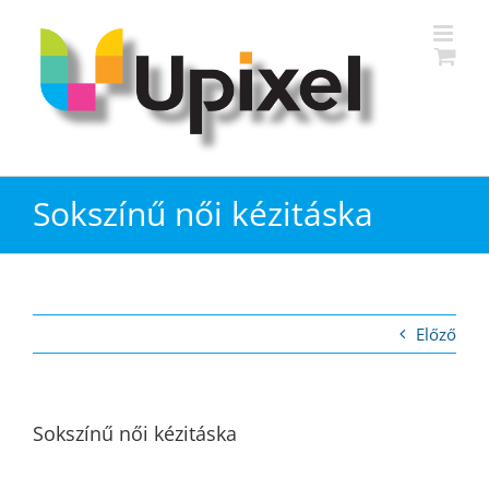
Kihagyás
Sokszínű női kézitáska
Előző
Sokszínű női kézitáska