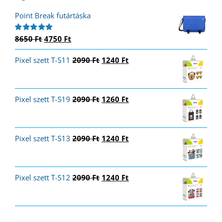
Point Break futártáska
Original
Current
8650
Ft
4750
Ft
Értékelés:
5.00
/ 5
price
price
Original
Current
Pixel szett T-S11
was:
is:
2090
Ft
1240
Ft
price
price
8650 Ft.
4750 Ft.
was:
is:
2090 Ft.
1240 Ft.
Original
Current
Pixel szett T-S19
2090
Ft
1260
Ft
price
price
was:
is:
2090 Ft.
1260 Ft.
Original
Current
Pixel szett T-S13
2090
Ft
1240
Ft
price
price
was:
is:
2090 Ft.
1240 Ft.
Original
Current
Pixel szett T-S12
2090
Ft
1240
Ft
price
price
was:
is:
2090 Ft.
1240 Ft.