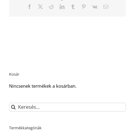
Facebook
Twitter
Reddit
LinkedIn
Tumblr
Pinterest
Vk
Email:
Kosár
Nincsenek termékek a kosárban.
Keresés...
Termékkategóriák