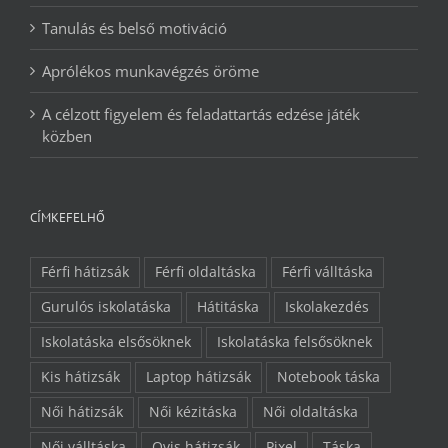
Tanulás és belső motiváció
Aprólékos munkavégzés öröme
A célzott figyelem és feladattartás edzése játék
közben
CÍMKEFELHŐ
Férfi hátizsák
Férfi oldaltáska
Férfi válltáska
Gurulós iskolatáska
Hátitáska
Iskolakezdés
Iskolatáska elsősöknek
Iskolatáska felsősöknek
Kis hátizsák
Laptop hátizsák
Notebook táska
Női hátizsák
Női kézitáska
Női oldaltáska
Női válltáska
Ovis hátizsák
Pixel
Táska