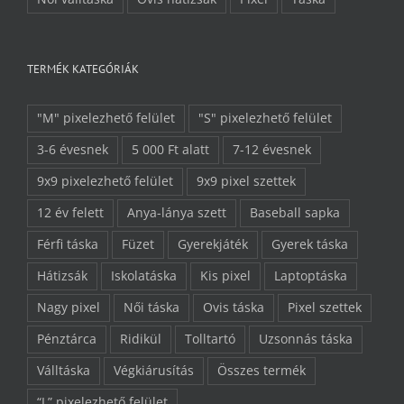
TERMÉK KATEGÓRIÁK
"M" pixelezhető felület
"S" pixelezhető felület
3-6 évesnek
5 000 Ft alatt
7-12 évesnek
9x9 pixelezhető felület
9x9 pixel szettek
12 év felett
Anya-lánya szett
Baseball sapka
Férfi táska
Füzet
Gyerekjáték
Gyerek táska
Hátizsák
Iskolatáska
Kis pixel
Laptoptáska
Nagy pixel
Női táska
Ovis táska
Pixel szettek
Pénztárca
Ridikül
Tolltartó
Uzsonnás táska
Válltáska
Végkiárusítás
Összes termék
“L” pixelezhető felület