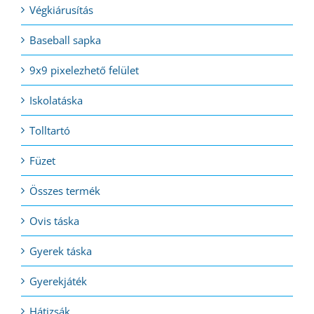
Végkiárusítás
Baseball sapka
9x9 pixelezhető felület
Iskolatáska
Tolltartó
Füzet
Összes termék
Ovis táska
Gyerek táska
Gyerekjáték
Hátizsák