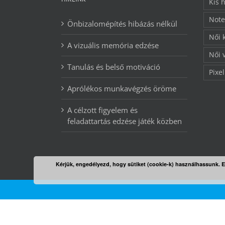
Kis 
Note
Önbizalomépítés hibázás nélkül
Női 
A vizuális memória edzése
Női 
Tanulás és belső motiváció
Pixel
Aprólékos munkavégzés öröme
A célzott figyelem és
feladattartás edzése játék közben
Kérjük, engedélyezd, hogy sütiket (cookie-k) használhassunk. 