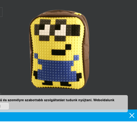
rű és személyre szabottabb szolgáltatást tudunk nyújtani. Weboldalunk
d
mék
×