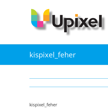
Kihagyás
kispixel_feher
kispixel_feher