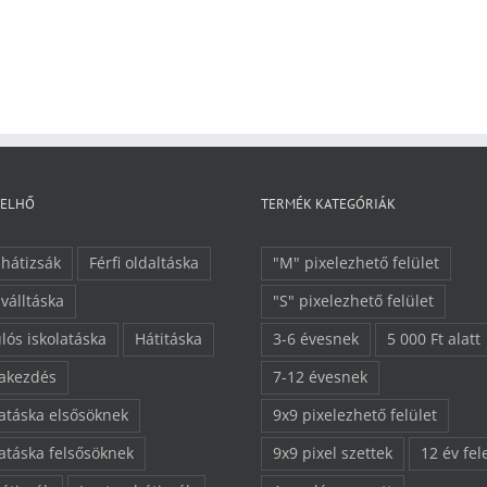
FELHŐ
TERMÉK KATEGÓRIÁK
 hátizsák
Férfi oldaltáska
"M" pixelezhető felület
 válltáska
"S" pixelezhető felület
lós iskolatáska
Hátitáska
3-6 évesnek
5 000 Ft alatt
lakezdés
7-12 évesnek
latáska elsősöknek
9x9 pixelezhető felület
latáska felsősöknek
9x9 pixel szettek
12 év fel