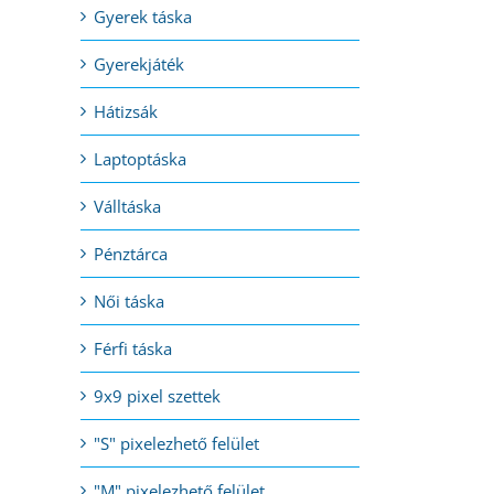
Gyerek táska
l:
Gyerekjáték
Hátizsák
Laptoptáska
Válltáska
Pénztárca
Női táska
Férfi táska
9x9 pixel szettek
"S" pixelezhető felület
"M" pixelezhető felület