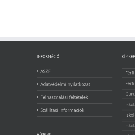
INFORMÁCIÓ
CÍMKE
ÁSZF
Férfi
Férfi
Adatvédelmi nyilatkozat
Guru
Felhasználási feltételek
Isko
Szállítási információk
Isko
Isko
HÍREINK