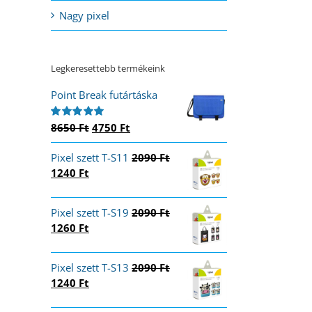
Nagy pixel
Legkeresettebb termékeink
Point Break futártáska
Original
Current
8650
Ft
4750
Ft
Értékelés:
5.00
/ 5
price
price
Pixel szett T-S11
was:
is:
2090
Ft
Original
Current
1240
Ft
8650 Ft.
4750 Ft.
price
price
was:
is:
Pixel szett T-S19
2090
Ft
2090 Ft.
1240 Ft.
Original
Current
1260
Ft
price
price
was:
is:
Pixel szett T-S13
2090
Ft
2090 Ft.
1260 Ft.
Original
Current
1240
Ft
price
price