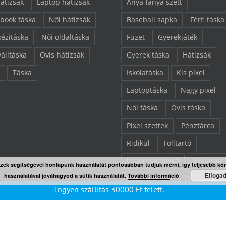
hátizsák
Laptop hátizsák
Anya-lánya szett
book táska
Női hátizsák
Baseball sapka
Férfi táska
kézitáska
Női oldaltáska
Füzet
Gyerekjáték
válltáska
Ovis hátizsák
Gyerek táska
Hátizsák
Táska
Iskolatáska
Kis pixel
Laptoptáska
Nagy pixel
Női táska
Ovis táska
Pixel szettek
Pénztárca
Ridikül
Tolltartó
Uzsonnás táska
Válltáska
Ezek segítségével honlapunk használatát pontosabban tudjuk mérni, így teljesebb kö
Elfoga
használatával jóváhagyod a sütik használatát.
További információ
Végkiárusítás
Összes ter
Ingyen szállítás
30000
Ft
felett.
“L” pixelezhető felület