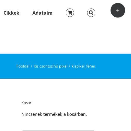
Toggle
Sliding
Cikkek
Adataim
Bar
Area
Főoldal
Kis csontszínű pixel
kispixel_feher
Kosár
Nincsenek termékek a kosárban.