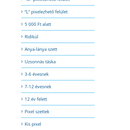
“L” pixelezhető felület
5 000 Ft alatt
Ridikül
Anya-lánya szett
Uzsonnás táska
3-6 évesnek
7-12 évesnek
12 év felett
Pixel szettek
Kis pixel