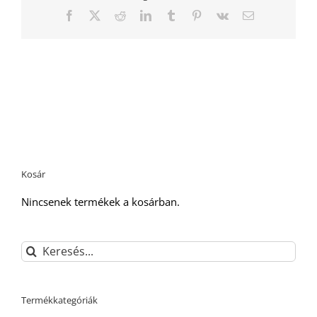
Facebook
Twitter
Reddit
LinkedIn
Tumblr
Pinterest
Vk
Email:
Kosár
Nincsenek termékek a kosárban.
Keresés...
Termékkategóriák