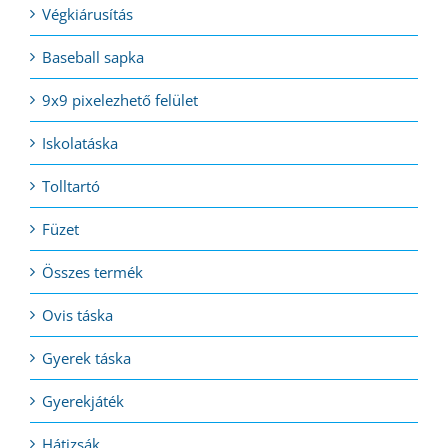
Végkiárusítás
Baseball sapka
9x9 pixelezhető felület
Iskolatáska
Tolltartó
Füzet
Összes termék
Ovis táska
Gyerek táska
Gyerekjáték
Hátizsák