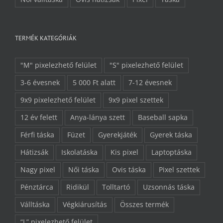
TERMÉK KATEGÓRIÁK
"M" pixelezhető felület
"S" pixelezhető felület
3-6 évesnek
5 000 Ft alatt
7-12 évesnek
9x9 pixelezhető felület
9x9 pixel szettek
12 év felett
Anya-lánya szett
Baseball sapka
Férfi táska
Füzet
Gyerekjáték
Gyerek táska
Hátizsák
Iskolatáska
Kis pixel
Laptoptáska
Nagy pixel
Női táska
Ovis táska
Pixel szettek
Pénztárca
Ridikül
Tolltartó
Uzsonnás táska
Válltáska
Végkiárusítás
Összes termék
“L” pixelezhető felület