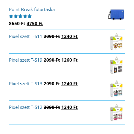
Point Break futártáska
Original
Current
8650
Ft
4750
Ft
Értékelés:
5.00
/ 5
price
price
Original
Current
Pixel szett T-S11
was:
is:
2090
Ft
1240
Ft
price
price
8650 Ft.
4750 Ft.
was:
is:
2090 Ft.
1240 Ft.
Original
Current
Pixel szett T-S19
2090
Ft
1260
Ft
price
price
was:
is:
2090 Ft.
1260 Ft.
Original
Current
Pixel szett T-S13
2090
Ft
1240
Ft
price
price
was:
is:
2090 Ft.
1240 Ft.
Original
Current
Pixel szett T-S12
2090
Ft
1240
Ft
price
price
was:
is:
2090 Ft.
1240 Ft.