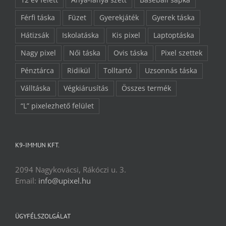
12 év felett
Anya-lánya szett
Baseball sapka
Férfi táska
Füzet
Gyerekjáték
Gyerek táska
Hátizsák
Iskolatáska
Kis pixel
Laptoptáska
Nagy pixel
Női táska
Ovis táska
Pixel szettek
Pénztárca
Ridikül
Tolltartó
Uzsonnás táska
Válltáska
Végkiárusítás
Összes termék
“L” pixelezhető felület
K9-IMMUN KFT.
2094 Nagykovácsi, Rákóczi u. 3.
Email:
info@upixel.hu
ÜGYFÉLSZOLGÁLAT