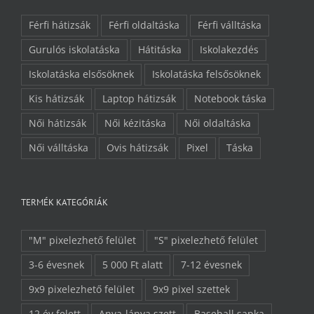
Férfi hátizsák
Férfi oldaltáska
Férfi válltáska
Gurulós iskolatáska
Hátitáska
Iskolakezdés
Iskolatáska elsősöknek
Iskolatáska felsősöknek
Kis hátizsák
Laptop hátizsák
Notebook táska
Női hátizsák
Női kézitáska
Női oldaltáska
Női válltáska
Ovis hátizsák
Pixel
Táska
TERMÉK KATEGÓRIÁK
"M" pixelezhető felület
"S" pixelezhető felület
3-6 évesnek
5 000 Ft alatt
7-12 évesnek
9x9 pixelezhető felület
9x9 pixel szettek