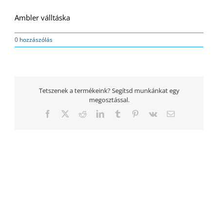
Ambler válltáska
0 hozzászólás
Tetszenek a termékeink? Segítsd munkánkat egy
megosztással.
Facebook
Twitter
Reddit
LinkedIn
Tumblr
Pinterest
Vk
Email: