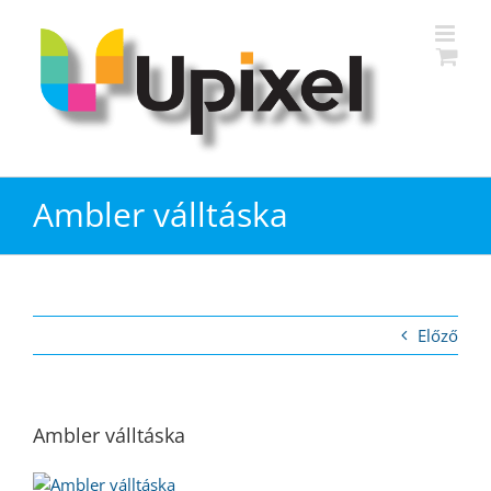
Kihagyás
Ambler válltáska
Előző
Ambler válltáska