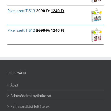
was:
is:
2090 Ft.
1260 Ft.
Original
Current
Pixel szett T-S13
2090
Ft
1240
Ft
price
price
was:
is:
2090 Ft.
1240 Ft.
Original
Current
Pixel szett T-S12
2090
Ft
1240
Ft
price
price
was:
is:
2090 Ft.
1240 Ft.
INFORMÁCIÓ
ÁSZF
Adatvédelmi nyilatkozat
Felhasználási feltételek