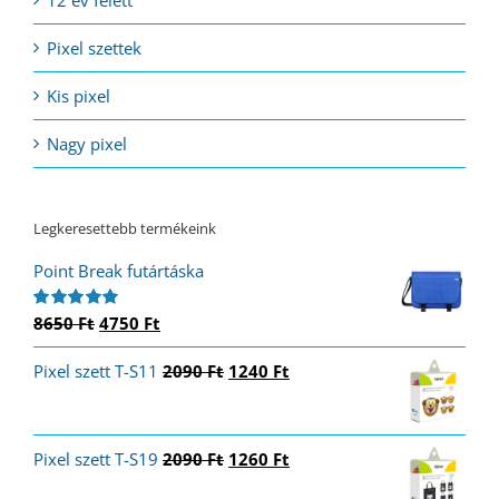
12 év felett
Pixel szettek
Kis pixel
Nagy pixel
Legkeresettebb termékeink
Point Break futártáska
Original
Current
8650
Ft
4750
Ft
Értékelés:
5.00
/ 5
price
price
Original
Current
Pixel szett T-S11
was:
is:
2090
Ft
1240
Ft
price
price
8650 Ft.
4750 Ft.
was:
is:
2090 Ft.
1240 Ft.
Original
Current
Pixel szett T-S19
2090
Ft
1260
Ft
price
price