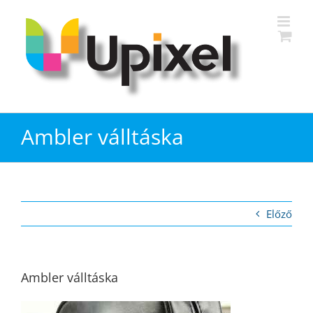
Kihagyás
Ambler válltáska
Előző
Ambler válltáska