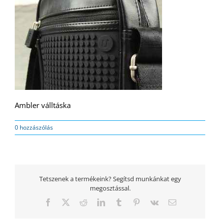
Ambler válltáska
0 hozzászólás
Tetszenek a termékeink? Segítsd munkánkat egy
megosztással.
Facebook
Twitter
Reddit
LinkedIn
Tumblr
Pinterest
Vk
Email: