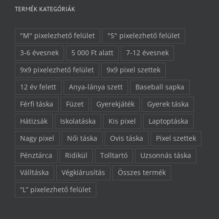
TERMÉK KATEGÓRIÁK
"M" pixelezhető felület
"S" pixelezhető felület
3-6 évesnek
5 000 Ft alatt
7-12 évesnek
9x9 pixelezhető felület
9x9 pixel szettek
12 év felett
Anya-lánya szett
Baseball sapka
Férfi táska
Füzet
Gyerekjáték
Gyerek táska
Hátizsák
Iskolatáska
Kis pixel
Laptoptáska
Nagy pixel
Női táska
Ovis táska
Pixel szettek
Pénztárca
Ridikül
Tolltartó
Uzsonnás táska
Válltáska
Végkiárusítás
Összes termék
“L” pixelezhető felület