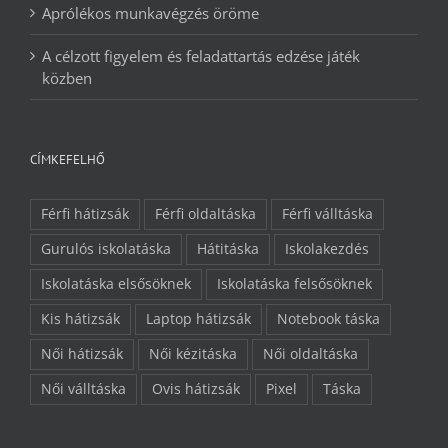
Aprólékos munkavégzés öröme
A célzott figyelem és feladattartás edzése játék
közben
CÍMKEFELHŐ
Férfi hátizsák
Férfi oldaltáska
Férfi válltáska
Gurulós iskolatáska
Hátitáska
Iskolakezdés
Iskolatáska elsősöknek
Iskolatáska felsősöknek
Kis hátizsák
Laptop hátizsák
Notebook táska
Női hátizsák
Női kézitáska
Női oldaltáska
Női válltáska
Ovis hátizsák
Pixel
Táska