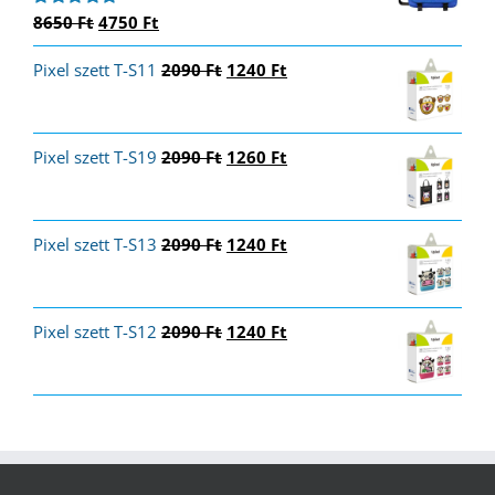
Original
Current
8650
Ft
4750
Ft
Értékelés:
5.00
/ 5
price
price
Original
Current
Pixel szett T-S11
was:
is:
2090
Ft
1240
Ft
price
price
8650 Ft.
4750 Ft.
was:
is:
2090 Ft.
1240 Ft.
Original
Current
Pixel szett T-S19
2090
Ft
1260
Ft
price
price
was:
is:
2090 Ft.
1260 Ft.
Original
Current
Pixel szett T-S13
2090
Ft
1240
Ft
price
price
was:
is:
2090 Ft.
1240 Ft.
Original
Current
Pixel szett T-S12
2090
Ft
1240
Ft
price
price
was:
is:
2090 Ft.
1240 Ft.