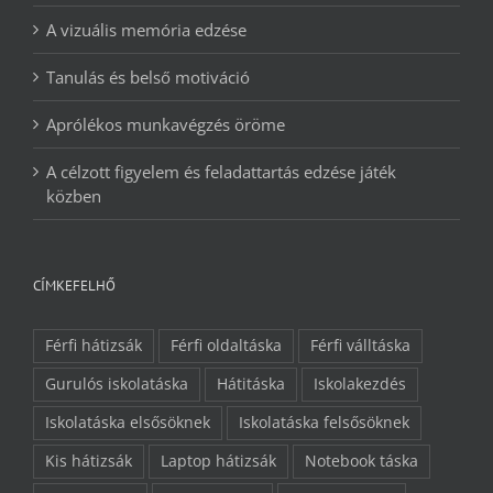
A vizuális memória edzése
Tanulás és belső motiváció
Aprólékos munkavégzés öröme
A célzott figyelem és feladattartás edzése játék
közben
CÍMKEFELHŐ
Férfi hátizsák
Férfi oldaltáska
Férfi válltáska
Gurulós iskolatáska
Hátitáska
Iskolakezdés
Iskolatáska elsősöknek
Iskolatáska felsősöknek
Kis hátizsák
Laptop hátizsák
Notebook táska