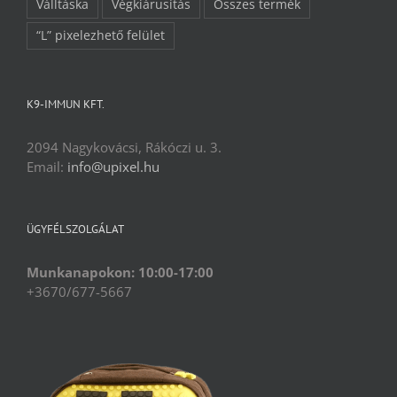
Válltáska
Végkiárusítás
Összes termék
“L” pixelezhető felület
K9-IMMUN KFT.
2094 Nagykovácsi, Rákóczi u. 3.
Email:
info@upixel.hu
ÜGYFÉLSZOLGÁLAT
Munkanapokon: 10:00-17:00
+3670/677-5667