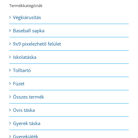
Termékkategóriák
Végkiárusítás
Baseball sapka
9x9 pixelezhető felület
Iskolatáska
Tolltartó
Füzet
Összes termék
Ovis táska
Gyerek táska
Gyerekjáték