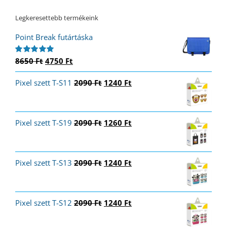
Legkeresettebb termékeink
Point Break futártáska
Original
Current
8650
Ft
4750
Ft
Értékelés:
5.00
/ 5
price
price
Original
Current
Pixel szett T-S11
was:
is:
2090
Ft
1240
Ft
price
price
8650 Ft.
4750 Ft.
was:
is:
2090 Ft.
1240 Ft.
Original
Current
Pixel szett T-S19
2090
Ft
1260
Ft
price
price
was:
is:
2090 Ft.
1260 Ft.
Original
Current
Pixel szett T-S13
2090
Ft
1240
Ft
price
price
was:
is:
2090 Ft.
1240 Ft.
Original
Current
Pixel szett T-S12
2090
Ft
1240
Ft
price
price
was:
is: