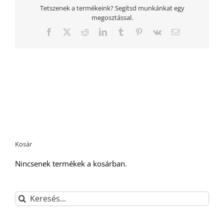
Tetszenek a termékeink? Segítsd munkánkat egy
megosztással.
Facebook
Twitter
Reddit
LinkedIn
Tumblr
Pinterest
Vk
Email:
Kosár
Nincsenek termékek a kosárban.
Keresés...