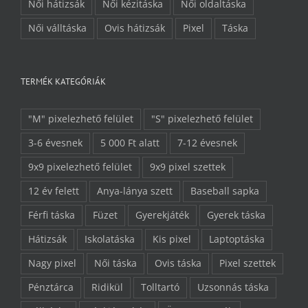
Női hátizsák
Női kézitáska
Női oldaltáska
Női válltáska
Ovis hátizsák
Pixel
Táska
TERMÉK KATEGÓRIÁK
"M" pixelezhető felület
"S" pixelezhető felület
3-6 évesnek
5 000 Ft alatt
7-12 évesnek
9x9 pixelezhető felület
9x9 pixel szettek
12 év felett
Anya-lánya szett
Baseball sapka
Férfi táska
Füzet
Gyerekjáték
Gyerek táska
Hátizsák
Iskolatáska
Kis pixel
Laptoptáska
Nagy pixel
Női táska
Ovis táska
Pixel szettek
Pénztárca
Ridikül
Tolltartó
Uzsonnás táska