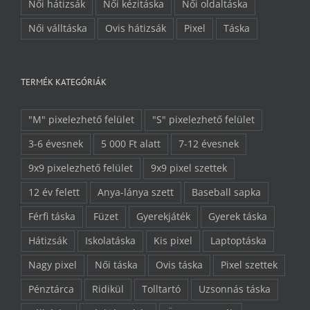
Női hátizsák
Női kézitáska
Női oldaltáska
Női válltáska
Ovis hátizsák
Pixel
Táska
TERMÉK KATEGÓRIÁK
"M" pixelezhető felület
"S" pixelezhető felület
3-6 évesnek
5 000 Ft alatt
7-12 évesnek
9x9 pixelezhető felület
9x9 pixel szettek
12 év felett
Anya-lánya szett
Baseball sapka
Férfi táska
Füzet
Gyerekjáték
Gyerek táska
Hátizsák
Iskolatáska
Kis pixel
Laptoptáska
Nagy pixel
Női táska
Ovis táska
Pixel szettek
Pénztárca
Ridikül
Tolltartó
Uzsonnás táska