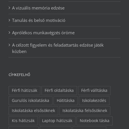
A vizuális memória edzése
Tanulás és belső motiváció
Aprólékos munkavégzés öröme
A célzott figyelem és feladattartás edzése játék
közben
CÍMKEFELHŐ
Férfi hátizsák
Férfi oldaltáska
Férfi válltáska
Gurulós iskolatáska
Hátitáska
Iskolakezdés
Iskolatáska elsősöknek
Iskolatáska felsősöknek
Kis hátizsák
Laptop hátizsák
Notebook táska