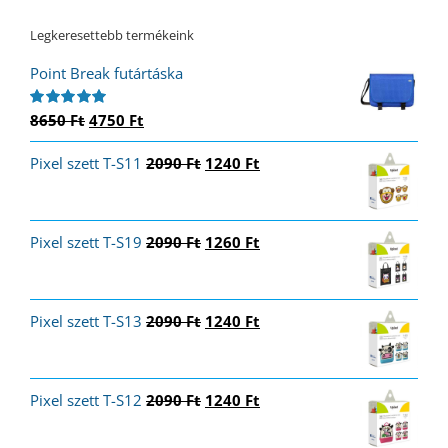
Legkeresettebb termékeink
Point Break futártáska
Original
Current
8650
Ft
4750
Ft
Értékelés:
5.00
/ 5
price
price
Original
Current
Pixel szett T-S11
was:
is:
2090
Ft
1240
Ft
price
price
8650 Ft.
4750 Ft.
was:
is:
2090 Ft.
1240 Ft.
Original
Current
Pixel szett T-S19
2090
Ft
1260
Ft
price
price
was:
is:
2090 Ft.
1260 Ft.
Original
Current
Pixel szett T-S13
2090
Ft
1240
Ft
price
price
was:
is:
2090 Ft.
1240 Ft.
Original
Current
Pixel szett T-S12
2090
Ft
1240
Ft
price
price
was:
is: