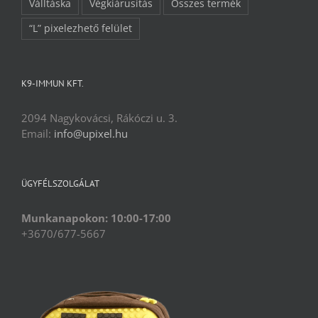
Válltáska
Végkiárusítás
Összes termék
“L” pixelezhető felület
K9-IMMUN KFT.
2094 Nagykovácsi, Rákóczi u. 3.
Email:
info@upixel.hu
ÜGYFÉLSZOLGÁLAT
Munkanapokon: 10:00-17:00
+3670/677-5667