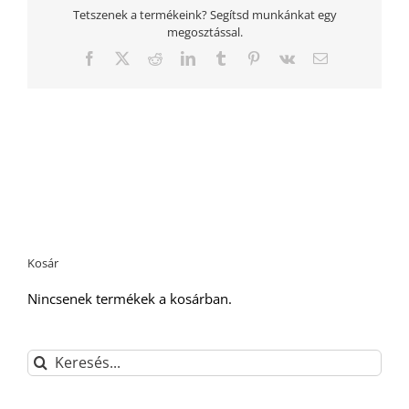
Tetszenek a termékeink? Segítsd munkánkat egy
megosztással.
Facebook
Twitter
Reddit
LinkedIn
Tumblr
Pinterest
Vk
Email:
Kosár
Nincsenek termékek a kosárban.
Keresés...