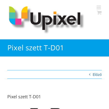
Kihagyás
Pixel szett T-D01
Előző
Pixel szett T-D01