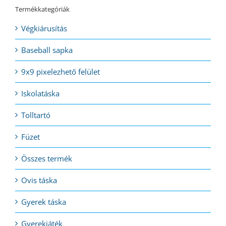
Termékkategóriák
Végkiárusítás
Baseball sapka
9x9 pixelezhető felület
Iskolatáska
Tolltartó
Füzet
Összes termék
Ovis táska
Gyerek táska
Gyerekjáték