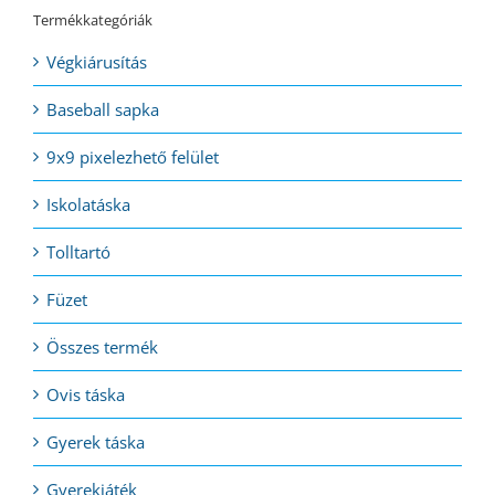
Termékkategóriák
Végkiárusítás
Baseball sapka
9x9 pixelezhető felület
Iskolatáska
Tolltartó
Füzet
Összes termék
Ovis táska
Gyerek táska
Gyerekjáték