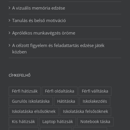
A vizuális memória edzése
Tanulás és belső motiváció
Aprólékos munkavégzés öröme
A célzott figyelem és feladattartás edzése játék
közben
CÍMKEFELHŐ
Férfi hátizsák
Férfi oldaltáska
Férfi válltáska
Gurulós iskolatáska
Hátitáska
Iskolakezdés
Iskolatáska elsősöknek
Iskolatáska felsősöknek
Kis hátizsák
Laptop hátizsák
Notebook táska