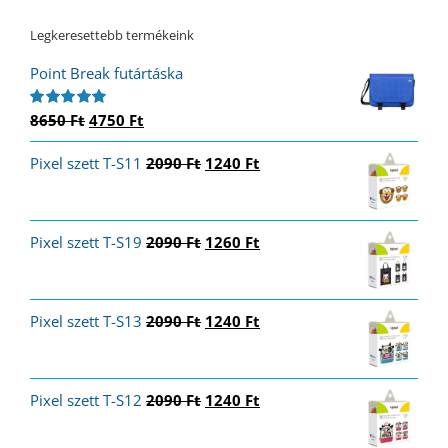
Legkeresettebb termékeink
Point Break futártáska
Original
Current
8650
Ft
4750
Ft
Értékelés:
5.00
/ 5
price
price
Original
Current
Pixel szett T-S11
was:
is:
2090
Ft
1240
Ft
price
price
8650 Ft.
4750 Ft.
was:
is:
2090 Ft.
1240 Ft.
Original
Current
Pixel szett T-S19
2090
Ft
1260
Ft
price
price
was:
is:
2090 Ft.
1260 Ft.
Original
Current
Pixel szett T-S13
2090
Ft
1240
Ft
price
price
was:
is:
2090 Ft.
1240 Ft.
Original
Current
Pixel szett T-S12
2090
Ft
1240
Ft
price
price
was:
is: