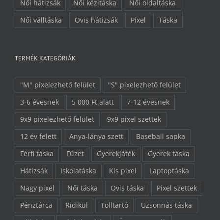
Női hátizsák
Női kézitáska
Női oldaltáska
Női válltáska
Ovis hátizsák
Pixel
Táska
TERMÉK KATEGÓRIÁK
"M" pixelezhető felület
"S" pixelezhető felület
3-6 évesnek
5 000 Ft alatt
7-12 évesnek
9x9 pixelezhető felület
9x9 pixel szettek
12 év felett
Anya-lánya szett
Baseball sapka
Férfi táska
Füzet
Gyerekjáték
Gyerek táska
Hátizsák
Iskolatáska
Kis pixel
Laptoptáska
Nagy pixel
Női táska
Ovis táska
Pixel szettek
Pénztárca
Ridikül
Tolltartó
Uzsonnás táska