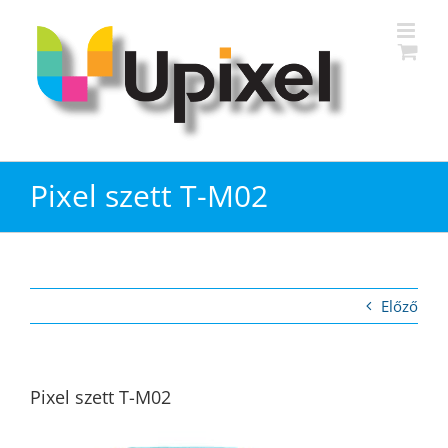
Kihagyás
Pixel szett T-M02
Előző
Pixel szett T-M02