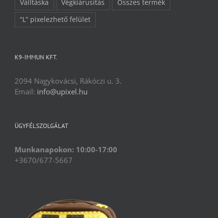
Válltáska
Végkiárusítás
Összes termék
“L” pixelezhető felület
K9-IMMUN KFT.
2094 Nagykovácsi, Rákóczi u. 3.
Email:
info@upixel.hu
ÜGYFÉLSZOLGÁLAT
Munkanapokon: 10:00-17:00
+3670/677-5667