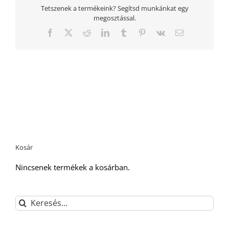
Tetszenek a termékeink? Segítsd munkánkat egy
megosztással.
Facebook
Twitter
Reddit
LinkedIn
Tumblr
Pinterest
Vk
Email:
Kosár
Nincsenek termékek a kosárban.
Keresés...