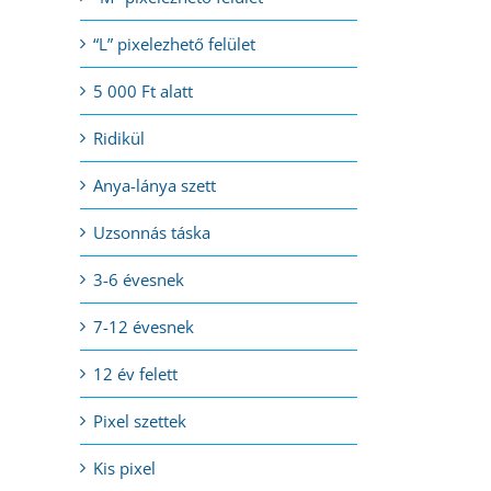
“L” pixelezhető felület
5 000 Ft alatt
Ridikül
Anya-lánya szett
Uzsonnás táska
3-6 évesnek
7-12 évesnek
12 év felett
Pixel szettek
Kis pixel