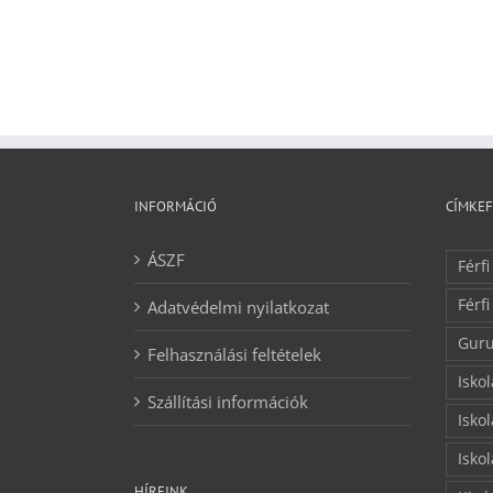
INFORMÁCIÓ
CÍMKE
ÁSZF
Férfi
Férfi
Adatvédelmi nyilatkozat
Guru
Felhasználási feltételek
Isko
Szállítási információk
Isko
Isko
HÍREINK