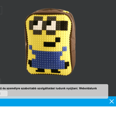
rű és személyre szabottabb szolgáltatást tudunk nyújtani. Weboldalunk
mék
d
×