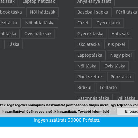
hátizsák
Laptop hátizsák
Anya-lánya szett
book táska
Női hátizsák
Baseball sapka
Férfi táska
kézitáska
Női oldaltáska
Füzet
Gyerekjáték
válltáska
Ovis hátizsák
Gyerek táska
Hátizsák
Táska
Iskolatáska
Kis pixel
Laptoptáska
Nagy pixel
Női táska
Ovis táska
Pixel szettek
Pénztárca
Ridikül
Tolltartó
Uzsonnás táska
Válltáska
Ezek segítségével honlapunk használatát pontosabban tudjuk mérni, így teljesebb kö
Végkiárusítás
Összes ter
Elfoga
használatával jóváhagyod a sütik használatát.
További információ
Ingyen szállítás
30000
Ft
felett.
“L” pixelezhető felület