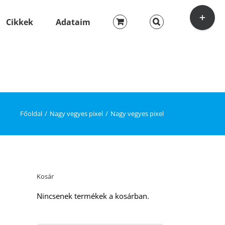
Toggle
Sliding
Cikkek
Adataim
Bar
Area
Főoldal
Nagy vegyes pixel
Nagy vegyes pixel
Kosár
Nincsenek termékek a kosárban.