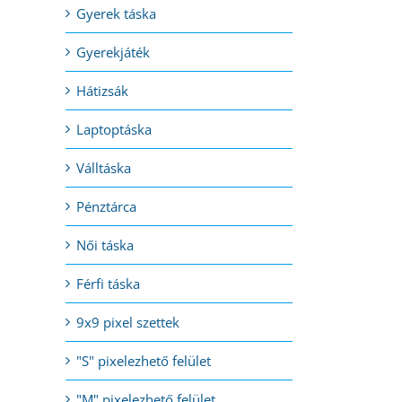
Gyerek táska
Gyerekjáték
l:
Hátizsák
Laptoptáska
Válltáska
Pénztárca
Női táska
Férfi táska
9x9 pixel szettek
"S" pixelezhető felület
"M" pixelezhető felület