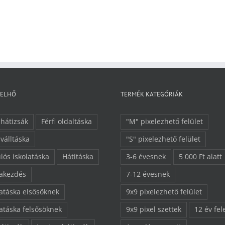
FELHŐ
TERMÉK KATEGÓRIÁK
 hátizsák
Férfi oldaltáska
"M" pixelezhető felület
 válltáska
"S" pixelezhető felület
lós iskolatáska
Hátitáska
3-6 évesnek
5 000 Ft alatt
lakezdés
7-12 évesnek
latáska elsősöknek
9x9 pixelezhető felület
latáska felsősöknek
9x9 pixel szettek
12 év fel