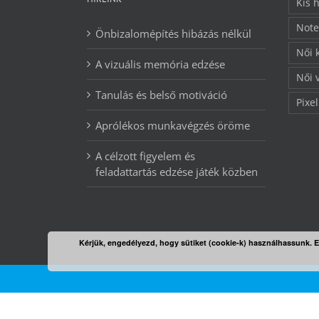
Kis 
Note
Önbizalomépítés hibázás nélkül
Női 
A vizuális memória edzése
Női 
Tanulás és belső motiváció
Pixel
Aprólékos munkavégzés öröme
A célzott figyelem és
feladattartás edzése játék közben
Kérjük, engedélyezd, hogy sütiket (cookie-k) használhassunk. 