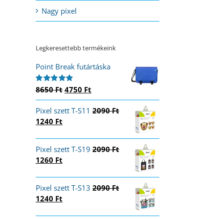
Nagy pixel
Legkeresettebb termékeink
Point Break futártáska
Original
Current
8650
Ft
4750
Ft
Értékelés:
5.00
/ 5
price
price
Pixel szett T-S11
was:
is:
2090
Ft
Original
Current
1240
Ft
8650 Ft.
4750 Ft.
price
price
was:
is:
Pixel szett T-S19
2090
Ft
2090 Ft.
1240 Ft.
Original
Current
1260
Ft
price
price
was:
is:
Pixel szett T-S13
2090
Ft
2090 Ft.
1260 Ft.
Original
Current
1240
Ft
price
price