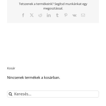
Tetszenek a termékeink? Segítsd munkánkat egy
megosztással.
Facebook
Twitter
Reddit
LinkedIn
Tumblr
Pinterest
Vk
Email:
Kosár
Nincsenek termékek a kosárban.
Keresés...