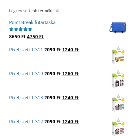
Legkeresettebb termékeink
Point Break futártáska
Original
Current
8650
Ft
4750
Ft
Értékelés:
5.00
/ 5
price
price
Original
Current
Pixel szett T-S11
was:
is:
2090
Ft
1240
Ft
price
price
8650 Ft.
4750 Ft.
was:
is:
2090 Ft.
1240 Ft.
Original
Current
Pixel szett T-S19
2090
Ft
1260
Ft
price
price
was:
is:
2090 Ft.
1260 Ft.
Original
Current
Pixel szett T-S13
2090
Ft
1240
Ft
price
price
was:
is:
2090 Ft.
1240 Ft.
Original
Current
Pixel szett T-S12
2090
Ft
1240
Ft
price
price
was:
is: