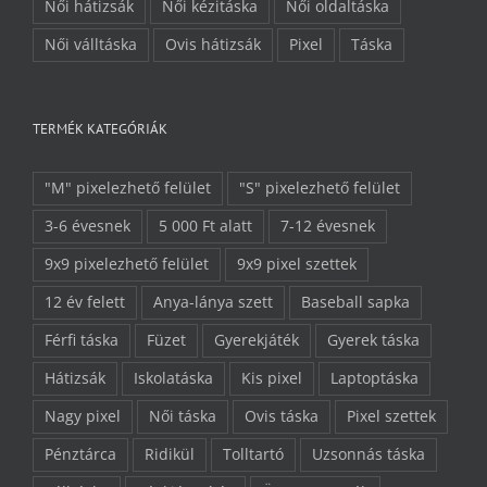
Női hátizsák
Női kézitáska
Női oldaltáska
Női válltáska
Ovis hátizsák
Pixel
Táska
TERMÉK KATEGÓRIÁK
"M" pixelezhető felület
"S" pixelezhető felület
3-6 évesnek
5 000 Ft alatt
7-12 évesnek
9x9 pixelezhető felület
9x9 pixel szettek
12 év felett
Anya-lánya szett
Baseball sapka
Férfi táska
Füzet
Gyerekjáték
Gyerek táska
Hátizsák
Iskolatáska
Kis pixel
Laptoptáska
Nagy pixel
Női táska
Ovis táska
Pixel szettek
Pénztárca
Ridikül
Tolltartó
Uzsonnás táska