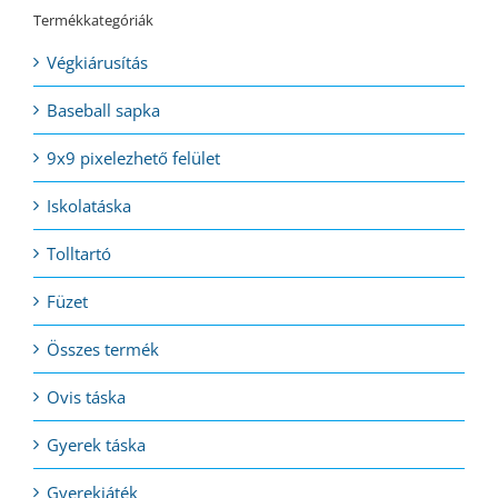
Termékkategóriák
Végkiárusítás
Baseball sapka
9x9 pixelezhető felület
Iskolatáska
Tolltartó
Füzet
Összes termék
Ovis táska
Gyerek táska
Gyerekjáték