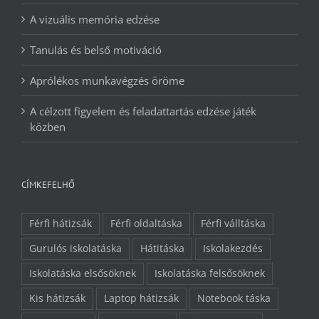
A vizuális memória edzése
Tanulás és belső motiváció
Aprólékos munkavégzés öröme
A célzott figyelem és feladattartás edzése játék
közben
CÍMKEFELHŐ
Férfi hátizsák
Férfi oldaltáska
Férfi válltáska
Gurulós iskolatáska
Hátitáska
Iskolakezdés
Iskolatáska elsősöknek
Iskolatáska felsősöknek
Kis hátizsák
Laptop hátizsák
Notebook táska