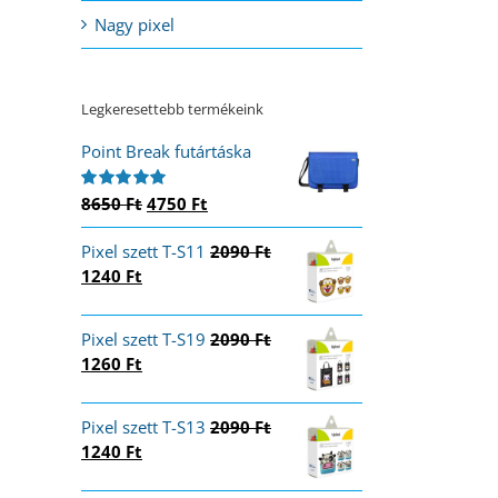
Nagy pixel
Legkeresettebb termékeink
Point Break futártáska
Original
Current
8650
Ft
4750
Ft
Értékelés:
5.00
/ 5
price
price
Pixel szett T-S11
was:
is:
2090
Ft
Original
Current
1240
Ft
8650 Ft.
4750 Ft.
price
price
was:
is:
Pixel szett T-S19
2090
Ft
2090 Ft.
1240 Ft.
Original
Current
1260
Ft
price
price
was:
is:
Pixel szett T-S13
2090
Ft
2090 Ft.
1260 Ft.
Original
Current
1240
Ft
price
price