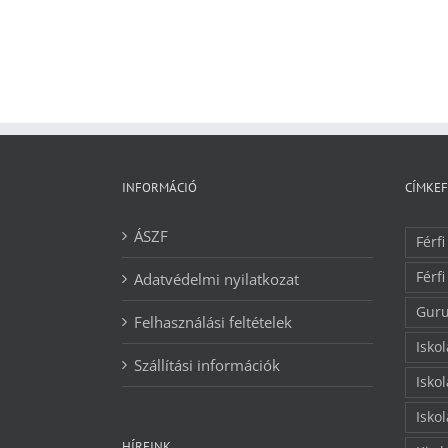
INFORMÁCIÓ
CÍMKE
ÁSZF
Férfi
Férfi
Adatvédelmi nyilatkozat
Guru
Felhasználási feltételek
Isko
Szállítási információk
Isko
Isko
HÍREINK