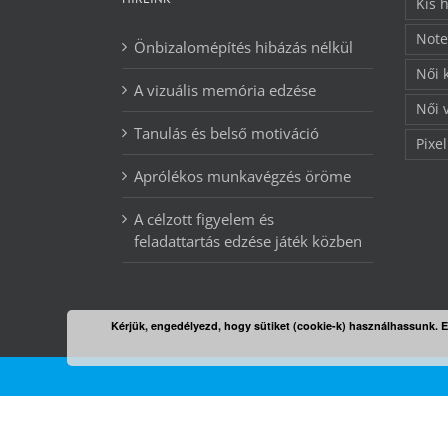
Kis 
Note
Önbizalomépítés hibázás nélkül
Női 
A vizuális memória edzése
Női 
Tanulás és belső motiváció
Pixel
Aprólékos munkavégzés öröme
A célzott figyelem és
feladattartás edzése játék közben
Kérjük, engedélyezd, hogy sütiket (cookie-k) használhassunk. 