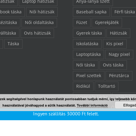
hátizsák
Laptop hátizsák
Anya-lánya szett
book táska
Női hátizsák
Baseball sapka
Férfi táska
kézitáska
Női oldaltáska
Füzet
Gyerekjáték
válltáska
Ovis hátizsák
Gyerek táska
Hátizsák
Táska
Iskolatáska
Kis pixel
Laptoptáska
Nagy pixel
Női táska
Ovis táska
Pixel szettek
Pénztárca
Ridikül
Tolltartó
Uzsonnás táska
Válltáska
Ezek segítségével honlapunk használatát pontosabban tudjuk mérni, így teljesebb kö
Elfoga
használatával jóváhagyod a sütik használatát.
További információ
Végkiárusítás
Összes ter
Ingyen szállítás
30000
Ft
felett.
“L” pixelezhető felület