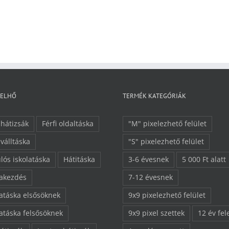
FELHŐ
TERMÉK KATEGÓRIÁK
 hátizsák
Férfi oldaltáska
"M" pixelezhető felület
 válltáska
"S" pixelezhető felület
lós iskolatáska
Hátitáska
3-6 évesnek
5 000 Ft alatt
lakezdés
7-12 évesnek
latáska elsősöknek
9x9 pixelezhető felület
latáska felsősöknek
9x9 pixel szettek
12 év fel