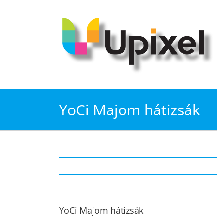
Kihagyás
YoCi Majom hátizsák
YoCi Majom hátizsák