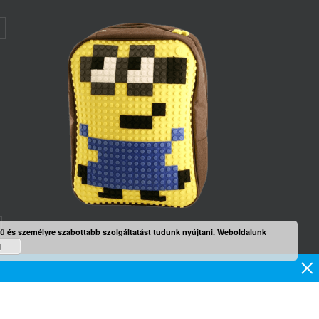
rű és személyre szabottabb szolgáltatást tudunk nyújtani. Weboldalunk
d
mék
×