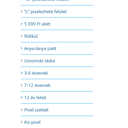
“L” pixelezhető felület
5 000 Ft alatt
Ridikül
Anya-lánya szett
Uzsonnás táska
3-6 évesnek
7-12 évesnek
12 év felett
Pixel szettek
Kis pixel