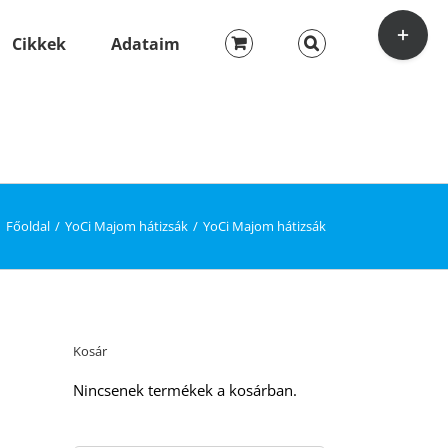
Toggle
Sliding
Cikkek
Adataim
Bar
Area
Főoldal
YoCi Majom hátizsák
YoCi Majom hátizsák
Kosár
Nincsenek termékek a kosárban.