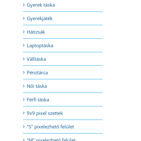
Gyerek táska
Gyerekjáték
l:
Hátizsák
Laptoptáska
Válltáska
Pénztárca
Női táska
Férfi táska
9x9 pixel szettek
"S" pixelezhető felület
"M" pixelezhető felület