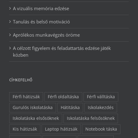
A vizuális memória edzése
Tanulás és belső motiváció
Aprólékos munkavégzés öröme
A célzott figyelem és feladattartás edzése játék
közben
CÍMKEFELHŐ
Férfi hátizsák
Férfi oldaltáska
Férfi válltáska
Gurulós iskolatáska
Hátitáska
Iskolakezdés
Iskolatáska elsősöknek
Iskolatáska felsősöknek
Kis hátizsák
Laptop hátizsák
Notebook táska