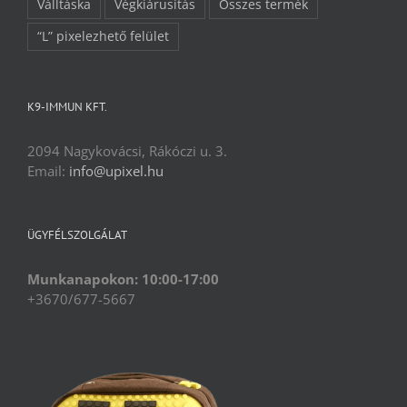
Válltáska
Végkiárusítás
Összes termék
“L” pixelezhető felület
K9-IMMUN KFT.
2094 Nagykovácsi, Rákóczi u. 3.
Email:
info@upixel.hu
ÜGYFÉLSZOLGÁLAT
Munkanapokon: 10:00-17:00
+3670/677-5667