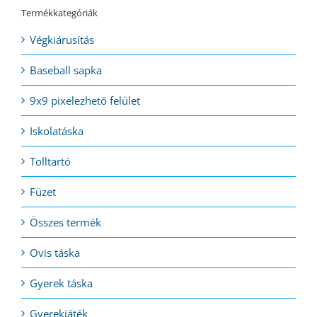
Termékkategóriák
Végkiárusítás
Baseball sapka
9x9 pixelezhető felület
Iskolatáska
Tolltartó
Füzet
Összes termék
Ovis táska
Gyerek táska
Gyerekjáték