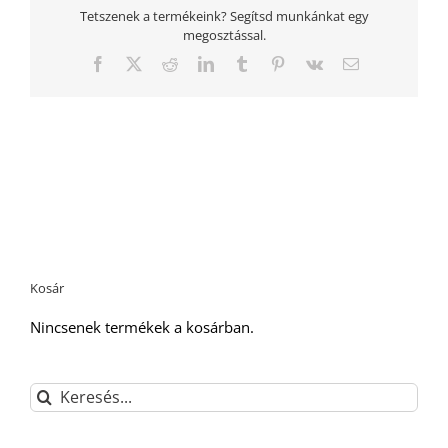
Tetszenek a termékeink? Segítsd munkánkat egy
megosztással.
Facebook
Twitter
Reddit
LinkedIn
Tumblr
Pinterest
Vk
Email:
Kosár
Nincsenek termékek a kosárban.
Keresés...