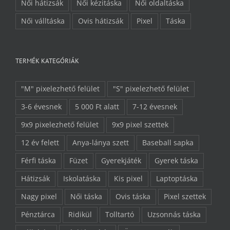
Női hátizsák
Női kézitáska
Női oldaltáska
Női válltáska
Ovis hátizsák
Pixel
Táska
TERMÉK KATEGÓRIÁK
"M" pixelezhető felület
"S" pixelezhető felület
3-6 évesnek
5 000 Ft alatt
7-12 évesnek
9x9 pixelezhető felület
9x9 pixel szettek
12 év felett
Anya-lánya szett
Baseball sapka
Férfi táska
Füzet
Gyerekjáték
Gyerek táska
Hátizsák
Iskolatáska
Kis pixel
Laptoptáska
Nagy pixel
Női táska
Ovis táska
Pixel szettek
Pénztárca
Ridikül
Tolltartó
Uzsonnás táska