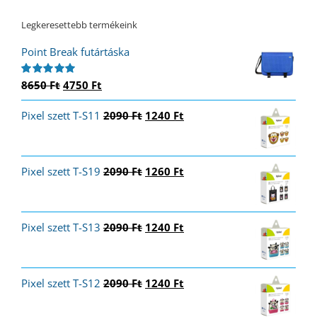
Legkeresettebb termékeink
Point Break futártáska
Original
Current
8650
Ft
4750
Ft
Értékelés:
5.00
/ 5
price
price
Original
Current
Pixel szett T-S11
was:
is:
2090
Ft
1240
Ft
price
price
8650 Ft.
4750 Ft.
was:
is:
2090 Ft.
1240 Ft.
Original
Current
Pixel szett T-S19
2090
Ft
1260
Ft
price
price
was:
is:
2090 Ft.
1260 Ft.
Original
Current
Pixel szett T-S13
2090
Ft
1240
Ft
price
price
was:
is:
2090 Ft.
1240 Ft.
Original
Current
Pixel szett T-S12
2090
Ft
1240
Ft
price
price
was:
is: