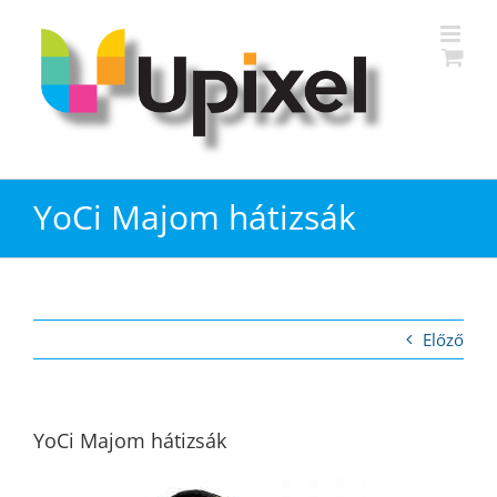
Kihagyás
YoCi Majom hátizsák
Előző
YoCi Majom hátizsák