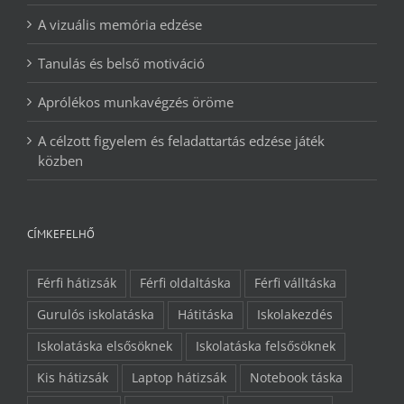
A vizuális memória edzése
Tanulás és belső motiváció
Aprólékos munkavégzés öröme
A célzott figyelem és feladattartás edzése játék
közben
CÍMKEFELHŐ
Férfi hátizsák
Férfi oldaltáska
Férfi válltáska
Gurulós iskolatáska
Hátitáska
Iskolakezdés
Iskolatáska elsősöknek
Iskolatáska felsősöknek
Kis hátizsák
Laptop hátizsák
Notebook táska