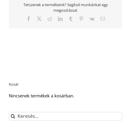
Tetszenek a termékeink? Segítsd munkánkat egy
megosztással.
Facebook
Twitter
Reddit
LinkedIn
Tumblr
Pinterest
Vk
Email:
Kosár
Nincsenek termékek a kosárban.
Keresés...