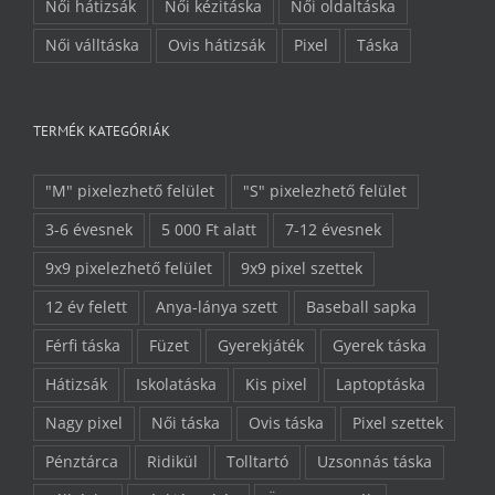
Női hátizsák
Női kézitáska
Női oldaltáska
Női válltáska
Ovis hátizsák
Pixel
Táska
TERMÉK KATEGÓRIÁK
"M" pixelezhető felület
"S" pixelezhető felület
3-6 évesnek
5 000 Ft alatt
7-12 évesnek
9x9 pixelezhető felület
9x9 pixel szettek
12 év felett
Anya-lánya szett
Baseball sapka
Férfi táska
Füzet
Gyerekjáték
Gyerek táska
Hátizsák
Iskolatáska
Kis pixel
Laptoptáska
Nagy pixel
Női táska
Ovis táska
Pixel szettek
Pénztárca
Ridikül
Tolltartó
Uzsonnás táska