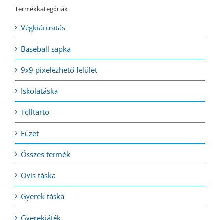
Termékkategóriák
Végkiárusítás
Baseball sapka
9x9 pixelezhető felület
Iskolatáska
Tolltartó
Füzet
Összes termék
Ovis táska
Gyerek táska
Gyerekjáték