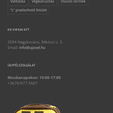
Válltáska
Végkiárusítás
Összes termék
“L” pixelezhető felület
K9-IMMUN KFT.
2094 Nagykovácsi, Rákóczi u. 3.
Email:
info@upixel.hu
ÜGYFÉLSZOLGÁLAT
Munkanapokon: 10:00-17:00
+3670/677-5667