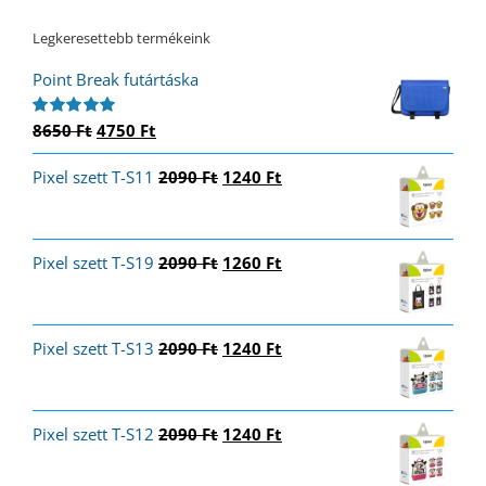
Legkeresettebb termékeink
Point Break futártáska
Original
Current
8650
Ft
4750
Ft
Értékelés:
5.00
/ 5
price
price
Original
Current
Pixel szett T-S11
was:
is:
2090
Ft
1240
Ft
price
price
8650 Ft.
4750 Ft.
was:
is:
2090 Ft.
1240 Ft.
Original
Current
Pixel szett T-S19
2090
Ft
1260
Ft
price
price
was:
is:
2090 Ft.
1260 Ft.
Original
Current
Pixel szett T-S13
2090
Ft
1240
Ft
price
price
was:
is:
2090 Ft.
1240 Ft.
Original
Current
Pixel szett T-S12
2090
Ft
1240
Ft
price
price
was:
is: