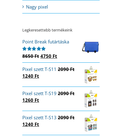
Nagy pixel
Legkeresettebb termékeink
Point Break futártáska
Original
Current
8650
Ft
4750
Ft
Értékelés:
5.00
/ 5
price
price
Pixel szett T-S11
was:
is:
2090
Ft
Original
Current
1240
Ft
8650 Ft.
4750 Ft.
price
price
was:
is:
Pixel szett T-S19
2090
Ft
2090 Ft.
1240 Ft.
Original
Current
1260
Ft
price
price
was:
is:
Pixel szett T-S13
2090
Ft
2090 Ft.
1260 Ft.
Original
Current
1240
Ft
price
price