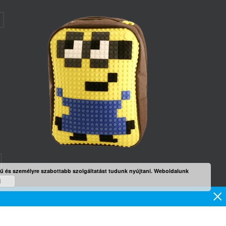
rű és személyre szabottabb szolgáltatást tudunk nyújtani. Weboldalunk
mék
d
×