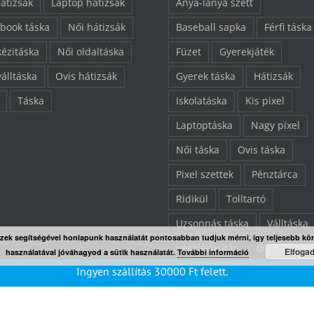
hátizsák
Laptop hátizsák
Anya-lánya szett
book táska
Női hátizsák
Baseball sapka
Férfi táska
kézitáska
Női oldaltáska
Füzet
Gyerekjáték
válltáska
Ovis hátizsák
Gyerek táska
Hátizsák
Táska
Iskolatáska
Kis pixel
Laptoptáska
Nagy pixel
Női táska
Ovis táska
Pixel szettek
Pénztárca
Ridikül
Tolltartó
Uzsonnás táska
Válltáska
Ezek segítségével honlapunk használatát pontosabban tudjuk mérni, így teljesebb kö
Végkiárusítás
Összes ter
Elfoga
használatával jóváhagyod a sütik használatát.
További információ
Ingyen szállítás
30000
Ft
felett.
“L” pixelezhető felület