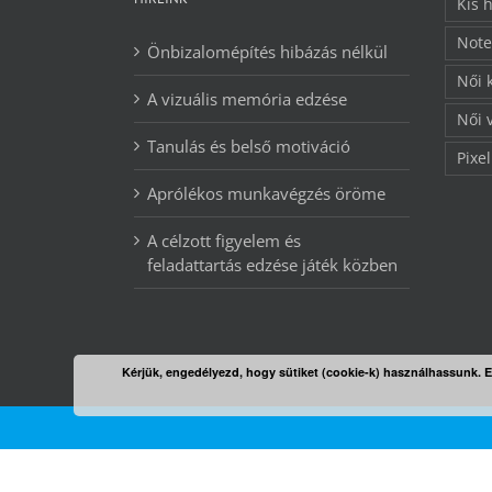
Kis 
Note
Önbizalomépítés hibázás nélkül
Női 
A vizuális memória edzése
Női 
Tanulás és belső motiváció
Pixel
Aprólékos munkavégzés öröme
A célzott figyelem és
feladattartás edzése játék közben
Kérjük, engedélyezd, hogy sütiket (cookie-k) használhassunk. 