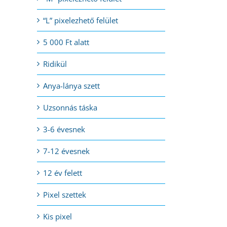
“L” pixelezhető felület
5 000 Ft alatt
Ridikül
Anya-lánya szett
Uzsonnás táska
3-6 évesnek
7-12 évesnek
12 év felett
Pixel szettek
Kis pixel