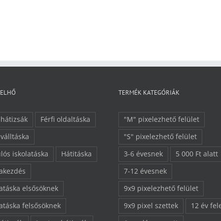
FELHŐ
TERMÉK KATEGÓRIÁK
 hátizsák
Férfi oldaltáska
"M" pixelezhető felület
 válltáska
"S" pixelezhető felület
lós iskolatáska
Hátitáska
3-6 évesnek
5 000 Ft alatt
lakezdés
7-12 évesnek
latáska elsősöknek
9x9 pixelezhető felület
latáska felsősöknek
9x9 pixel szettek
12 év fel