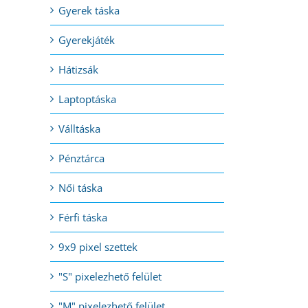
Gyerek táska
Gyerekjáték
l:
Hátizsák
Laptoptáska
Válltáska
Pénztárca
Női táska
Férfi táska
9x9 pixel szettek
"S" pixelezhető felület
"M" pixelezhető felület