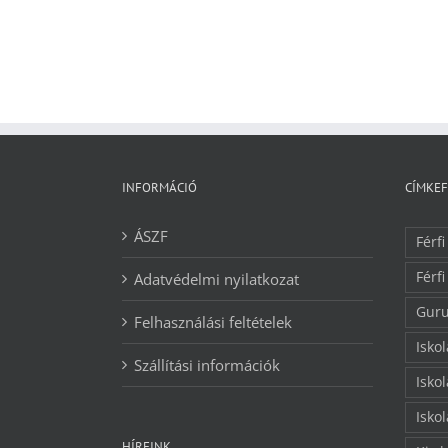
INFORMÁCIÓ
CÍMKE
ÁSZF
Férfi
Férfi
Adatvédelmi nyilatkozat
Guru
Felhasználási feltételek
Isko
Szállítási információk
Isko
Isko
HÍREINK