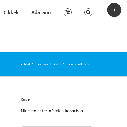
Toggle
Sliding
Cikkek
Adataim
Bar
Area
Főoldal
Pixel szett T-S08
Pixel szett T-S08
Kosár
Nincsenek termékek a kosárban.