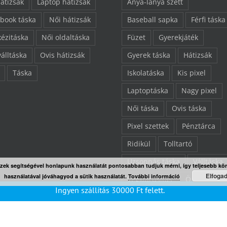
hátizsák
Laptop hátizsák
Anya-lánya szett
book táska
Női hátizsák
Baseball sapka
Férfi táska
kézitáska
Női oldaltáska
Füzet
Gyerekjáték
válltáska
Ovis hátizsák
Gyerek táska
Hátizsák
Táska
Iskolatáska
Kis pixel
Laptoptáska
Nagy pixel
Női táska
Ovis táska
Pixel szettek
Pénztárca
Ridikül
Tolltartó
Uzsonnás táska
Válltáska
Ezek segítségével honlapunk használatát pontosabban tudjuk mérni, így teljesebb kö
Elfoga
használatával jóváhagyod a sütik használatát.
További információ
Végkiárusítás
Összes ter
Ingyen szállítás
30000
Ft
felett.
“L” pixelezhető felület