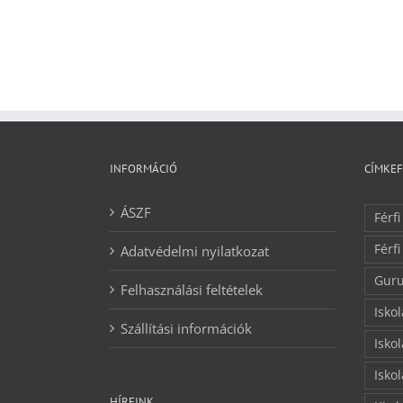
INFORMÁCIÓ
CÍMKE
ÁSZF
Férfi
Férfi
Adatvédelmi nyilatkozat
Guru
Felhasználási feltételek
Isko
Szállítási információk
Isko
Isko
HÍREINK