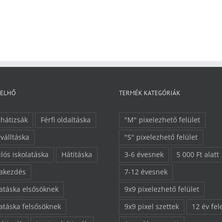
FELHŐ
TERMÉK KATEGÓRIÁK
 hátizsák
Férfi oldaltáska
"M" pixelezhető felület
 válltáska
"S" pixelezhető felület
lós iskolatáska
Hátitáska
3-6 évesnek
5 000 Ft alatt
lakezdés
7-12 évesnek
latáska elsősöknek
9x9 pixelezhető felület
latáska felsősöknek
9x9 pixel szettek
12 év fel