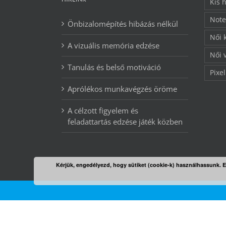
Kis 
Note
Önbizalomépítés hibázás nélkül
Női 
A vizuális memória edzése
Női 
Tanulás és belső motiváció
Pixel
Aprólékos munkavégzés öröme
A célzott figyelem és
feladattartás edzése játék közben
Kérjük, engedélyezd, hogy sütiket (cookie-k) használhassunk. 