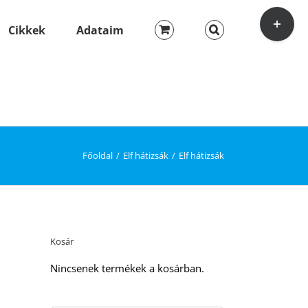
Toggle
Sliding
Cikkek
Adataim
Bar
Area
Főoldal
Elf hátizsák
Elf hátizsák
Kosár
Nincsenek termékek a kosárban.