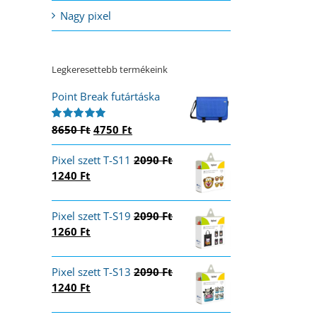
Nagy pixel
Legkeresettebb termékeink
Point Break futártáska
Original
Current
8650
Ft
4750
Ft
Értékelés:
5.00
/ 5
price
price
Pixel szett T-S11
was:
is:
2090
Ft
Original
Current
1240
Ft
8650 Ft.
4750 Ft.
price
price
was:
is:
Pixel szett T-S19
2090
Ft
2090 Ft.
1240 Ft.
Original
Current
1260
Ft
price
price
was:
is:
Pixel szett T-S13
2090
Ft
2090 Ft.
1260 Ft.
Original
Current
1240
Ft
price
price