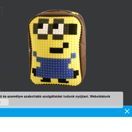
rű és személyre szabottabb szolgáltatást tudunk nyújtani. Weboldalunk
d
mék
×