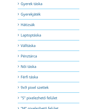
Gyerek táska
Gyerekjáték
l:
Hátizsák
Laptoptáska
Válltáska
Pénztárca
Női táska
Férfi táska
9x9 pixel szettek
"S" pixelezhető felület
"M" pixelezhető felület