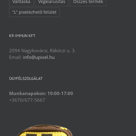
Válltáska
Végkiárusítás
Összes termék
“L” pixelezhető felület
K9-IMMUN KFT.
2094 Nagykovácsi, Rákóczi u. 3.
Email:
info@upixel.hu
ÜGYFÉLSZOLGÁLAT
Munkanapokon: 10:00-17:00
+3670/677-5667