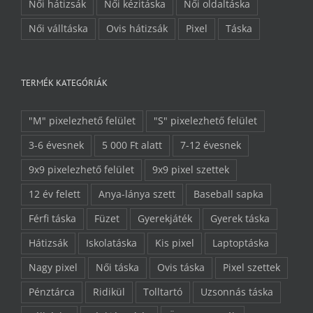
Női hátizsák
Női kézitáska
Női oldaltáska
Női válltáska
Ovis hátizsák
Pixel
Táska
TERMÉK KATEGÓRIÁK
"M" pixelezhető felület
"S" pixelezhető felület
3-6 évesnek
5 000 Ft alatt
7-12 évesnek
9x9 pixelezhető felület
9x9 pixel szettek
12 év felett
Anya-lánya szett
Baseball sapka
Férfi táska
Füzet
Gyerekjáték
Gyerek táska
Hátizsák
Iskolatáska
Kis pixel
Laptoptáska
Nagy pixel
Női táska
Ovis táska
Pixel szettek
Pénztárca
Ridikül
Tolltartó
Uzsonnás táska