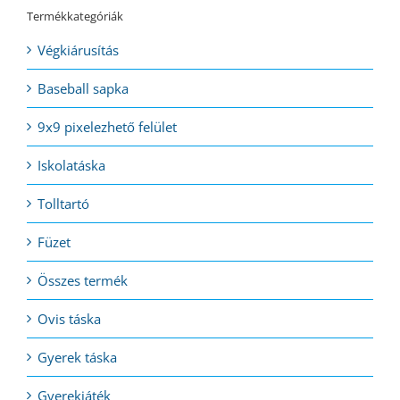
Termékkategóriák
Végkiárusítás
Baseball sapka
9x9 pixelezhető felület
Iskolatáska
Tolltartó
Füzet
Összes termék
Ovis táska
Gyerek táska
Gyerekjáték