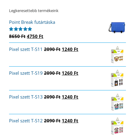
Legkeresettebb termékeink
Point Break futártáska
Original
Current
8650
Ft
4750
Ft
Értékelés:
5.00
/ 5
price
price
Original
Current
Pixel szett T-S11
was:
is:
2090
Ft
1240
Ft
price
price
8650 Ft.
4750 Ft.
was:
is:
2090 Ft.
1240 Ft.
Original
Current
Pixel szett T-S19
2090
Ft
1260
Ft
price
price
was:
is:
2090 Ft.
1260 Ft.
Original
Current
Pixel szett T-S13
2090
Ft
1240
Ft
price
price
was:
is:
2090 Ft.
1240 Ft.
Original
Current
Pixel szett T-S12
2090
Ft
1240
Ft
price
price
was:
is: