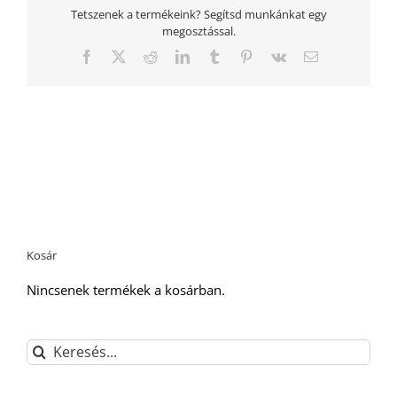
Tetszenek a termékeink? Segítsd munkánkat egy
megosztással.
Facebook
Twitter
Reddit
LinkedIn
Tumblr
Pinterest
Vk
Email:
Kosár
Nincsenek termékek a kosárban.
Keresés...