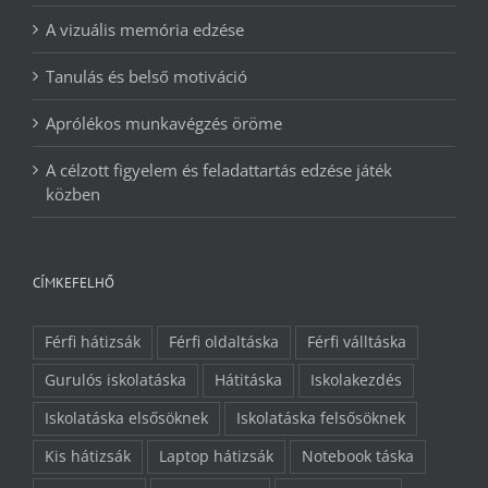
A vizuális memória edzése
Tanulás és belső motiváció
Aprólékos munkavégzés öröme
A célzott figyelem és feladattartás edzése játék
közben
CÍMKEFELHŐ
Férfi hátizsák
Férfi oldaltáska
Férfi válltáska
Gurulós iskolatáska
Hátitáska
Iskolakezdés
Iskolatáska elsősöknek
Iskolatáska felsősöknek
Kis hátizsák
Laptop hátizsák
Notebook táska