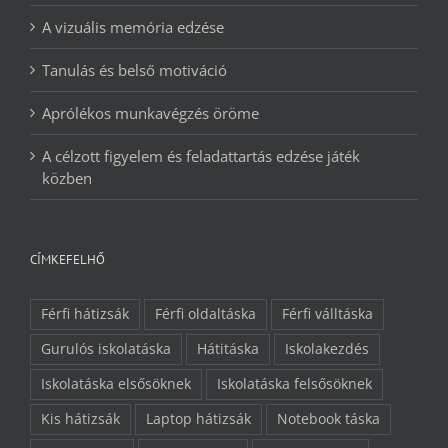
A vizuális memória edzése
Tanulás és belső motiváció
Aprólékos munkavégzés öröme
A célzott figyelem és feladattartás edzése játék
közben
CÍMKEFELHŐ
Férfi hátizsák
Férfi oldaltáska
Férfi válltáska
Gurulós iskolatáska
Hátitáska
Iskolakezdés
Iskolatáska elsősöknek
Iskolatáska felsősöknek
Kis hátizsák
Laptop hátizsák
Notebook táska