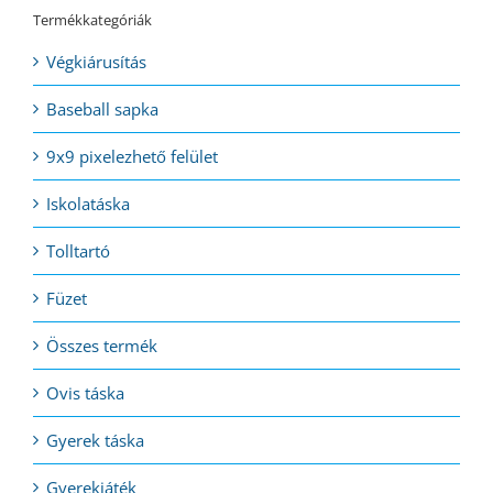
Termékkategóriák
Végkiárusítás
Baseball sapka
9x9 pixelezhető felület
Iskolatáska
Tolltartó
Füzet
Összes termék
Ovis táska
Gyerek táska
Gyerekjáték