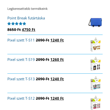
Legkeresettebb termékeink
Point Break futártáska
Original
Current
8650
Ft
4750
Ft
Értékelés:
5.00
/ 5
price
price
Original
Current
Pixel szett T-S11
was:
is:
2090
Ft
1240
Ft
price
price
8650 Ft.
4750 Ft.
was:
is:
2090 Ft.
1240 Ft.
Original
Current
Pixel szett T-S19
2090
Ft
1260
Ft
price
price
was:
is:
2090 Ft.
1260 Ft.
Original
Current
Pixel szett T-S13
2090
Ft
1240
Ft
price
price
was:
is:
2090 Ft.
1240 Ft.
Original
Current
Pixel szett T-S12
2090
Ft
1240
Ft
price
price
was:
is: