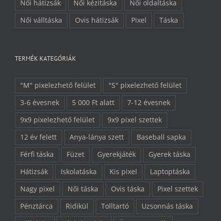
Női hátizsák
Női kézitáska
Női oldaltáska
Női válltáska
Ovis hátizsák
Pixel
Táska
TERMÉK KATEGÓRIÁK
"M" pixelezhető felület
"S" pixelezhető felület
3-6 évesnek
5 000 Ft alatt
7-12 évesnek
9x9 pixelezhető felület
9x9 pixel szettek
12 év felett
Anya-lánya szett
Baseball sapka
Férfi táska
Füzet
Gyerekjáték
Gyerek táska
Hátizsák
Iskolatáska
Kis pixel
Laptoptáska
Nagy pixel
Női táska
Ovis táska
Pixel szettek
Pénztárca
Ridikül
Tolltartó
Uzsonnás táska