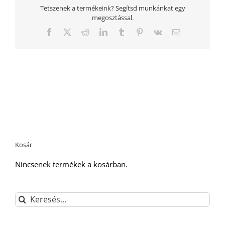
Tetszenek a termékeink? Segítsd munkánkat egy
megosztással.
Facebook
Twitter
Reddit
LinkedIn
Tumblr
Pinterest
Vk
Email:
Kosár
Nincsenek termékek a kosárban.
Keresés...