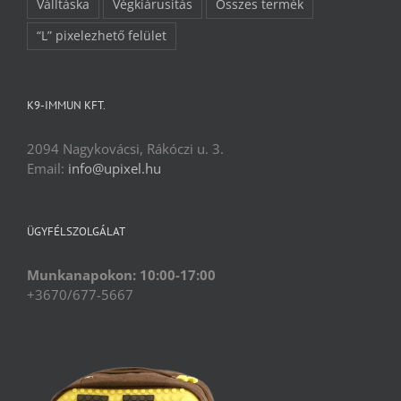
Válltáska
Végkiárusítás
Összes termék
“L” pixelezhető felület
K9-IMMUN KFT.
2094 Nagykovácsi, Rákóczi u. 3.
Email:
info@upixel.hu
ÜGYFÉLSZOLGÁLAT
Munkanapokon: 10:00-17:00
+3670/677-5667