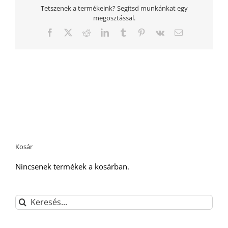
Tetszenek a termékeink? Segítsd munkánkat egy
megosztással.
Facebook
Twitter
Reddit
LinkedIn
Tumblr
Pinterest
Vk
Email:
Kosár
Nincsenek termékek a kosárban.
Keresés...