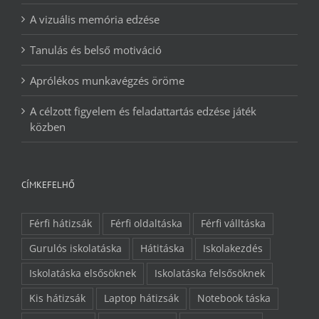
A vizuális memória edzése
Tanulás és belső motiváció
Aprólékos munkavégzés öröme
A célzott figyelem és feladattartás edzése játék
közben
CÍMKEFELHŐ
Férfi hátizsák
Férfi oldaltáska
Férfi válltáska
Gurulós iskolatáska
Hátitáska
Iskolakezdés
Iskolatáska elsősöknek
Iskolatáska felsősöknek
Kis hátizsák
Laptop hátizsák
Notebook táska