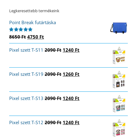
Legkeresettebb termékeink
Point Break futártáska
Original
Current
8650
Ft
4750
Ft
Értékelés:
5.00
/ 5
price
price
Original
Current
Pixel szett T-S11
was:
is:
2090
Ft
1240
Ft
price
price
8650 Ft.
4750 Ft.
was:
is:
2090 Ft.
1240 Ft.
Original
Current
Pixel szett T-S19
2090
Ft
1260
Ft
price
price
was:
is:
2090 Ft.
1260 Ft.
Original
Current
Pixel szett T-S13
2090
Ft
1240
Ft
price
price
was:
is:
2090 Ft.
1240 Ft.
Original
Current
Pixel szett T-S12
2090
Ft
1240
Ft
price
price
was:
is: