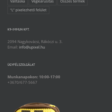
Válltáska
Végkiárusítás
Összes termék
“L” pixelezhető felület
K9-IMMUN KFT.
2094 Nagykovácsi, Rákóczi u. 3.
Email:
info@upixel.hu
ÜGYFÉLSZOLGÁLAT
Munkanapokon: 10:00-17:00
+3670/677-5667