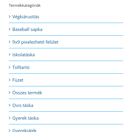
Termékkategóriák
Végkiárusítás
Baseball sapka
9x9 pixelezhető felület
Iskolatáska
Tolltartó
Füzet
Összes termék
Ovis táska
Gyerek táska
Gyerekjáték