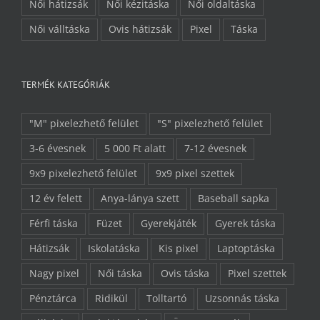
Női hátizsák
Női kézitáska
Női oldaltáska
Női válltáska
Ovis hátizsák
Pixel
Táska
TERMÉK KATEGÓRIÁK
"M" pixelezhető felület
"S" pixelezhető felület
3-6 évesnek
5 000 Ft alatt
7-12 évesnek
9x9 pixelezhető felület
9x9 pixel szettek
12 év felett
Anya-lánya szett
Baseball sapka
Férfi táska
Füzet
Gyerekjáték
Gyerek táska
Hátizsák
Iskolatáska
Kis pixel
Laptoptáska
Nagy pixel
Női táska
Ovis táska
Pixel szettek
Pénztárca
Ridikül
Tolltartó
Uzsonnás táska