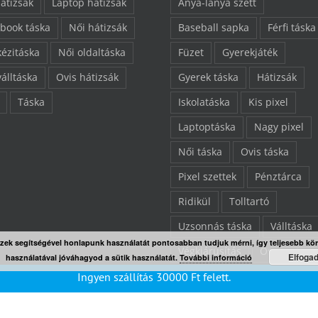
hátizsák
Laptop hátizsák
Anya-lánya szett
book táska
Női hátizsák
Baseball sapka
Férfi táska
kézitáska
Női oldaltáska
Füzet
Gyerekjáték
válltáska
Ovis hátizsák
Gyerek táska
Hátizsák
Táska
Iskolatáska
Kis pixel
Laptoptáska
Nagy pixel
Női táska
Ovis táska
Pixel szettek
Pénztárca
Ridikül
Tolltartó
Uzsonnás táska
Válltáska
Ezek segítségével honlapunk használatát pontosabban tudjuk mérni, így teljesebb kö
Végkiárusítás
Összes ter
Elfoga
használatával jóváhagyod a sütik használatát.
További információ
Ingyen szállítás
30000
Ft
felett.
“L” pixelezhető felület