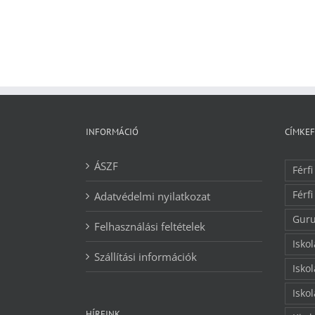
INFORMÁCIÓ
CÍMKE
ÁSZF
Férfi
Férfi
Adatvédelmi nyilatkozat
Guru
Felhasználási feltételek
Isko
Szállítási információk
Isko
Isko
HÍREINK