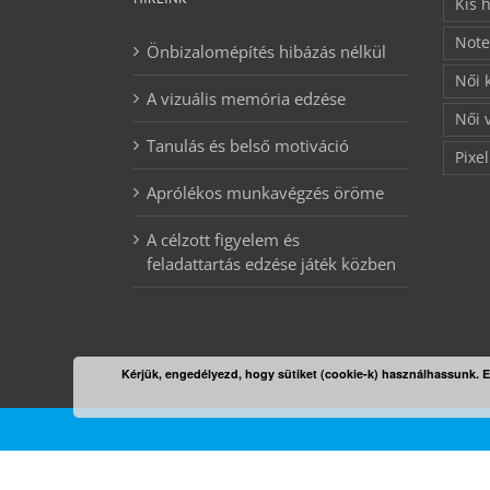
Kis 
Note
Önbizalomépítés hibázás nélkül
Női 
A vizuális memória edzése
Női 
Tanulás és belső motiváció
Pixel
Aprólékos munkavégzés öröme
A célzott figyelem és
feladattartás edzése játék közben
Kérjük, engedélyezd, hogy sütiket (cookie-k) használhassunk. 