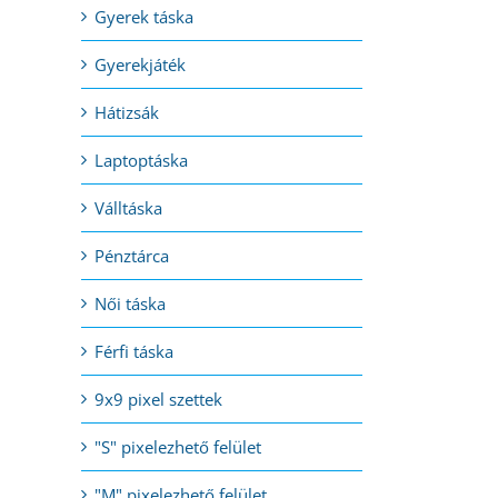
Gyerek táska
Gyerekjáték
l:
Hátizsák
Laptoptáska
Válltáska
Pénztárca
Női táska
Férfi táska
9x9 pixel szettek
"S" pixelezhető felület
"M" pixelezhető felület