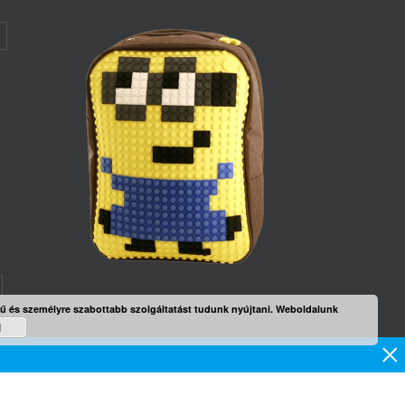
rű és személyre szabottabb szolgáltatást tudunk nyújtani. Weboldalunk
mék
d
×