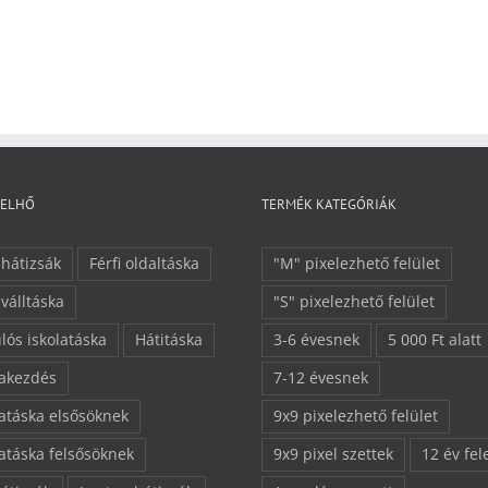
FELHŐ
TERMÉK KATEGÓRIÁK
 hátizsák
Férfi oldaltáska
"M" pixelezhető felület
 válltáska
"S" pixelezhető felület
lós iskolatáska
Hátitáska
3-6 évesnek
5 000 Ft alatt
lakezdés
7-12 évesnek
latáska elsősöknek
9x9 pixelezhető felület
latáska felsősöknek
9x9 pixel szettek
12 év fel