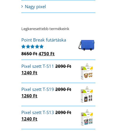
Nagy pixel
Legkeresettebb termékeink
Point Break futártáska
Original
Current
8650
Ft
4750
Ft
Értékelés:
5.00
/ 5
price
price
Pixel szett T-S11
was:
is:
2090
Ft
Original
Current
1240
Ft
8650 Ft.
4750 Ft.
price
price
was:
is:
Pixel szett T-S19
2090
Ft
2090 Ft.
1240 Ft.
Original
Current
1260
Ft
price
price
was:
is:
Pixel szett T-S13
2090
Ft
2090 Ft.
1260 Ft.
Original
Current
1240
Ft
price
price