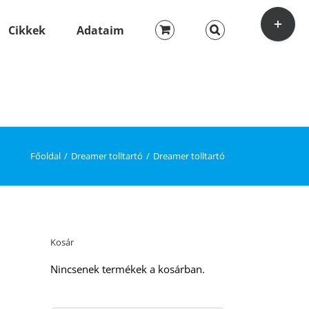
Toggle
Sliding
Cikkek
Adataim
Bar
Area
Főoldal
Dreamer tolltartó
Dreamer tolltartó
Kosár
Nincsenek termékek a kosárban.