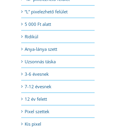
“L” pixelezhető felület
5 000 Ft alatt
Ridikül
Anya-lánya szett
Uzsonnás táska
3-6 évesnek
7-12 évesnek
12 év felett
Pixel szettek
Kis pixel