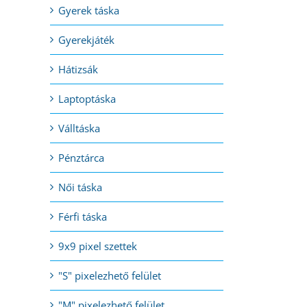
Gyerek táska
Gyerekjáték
l:
Hátizsák
Laptoptáska
Válltáska
Pénztárca
Női táska
Férfi táska
9x9 pixel szettek
"S" pixelezhető felület
"M" pixelezhető felület