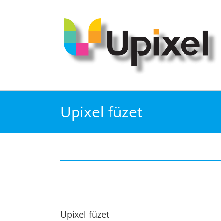
Kihagyás
Upixel füzet
Upixel füzet