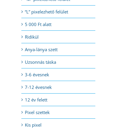
“L” pixelezhető felület
5 000 Ft alatt
Ridikül
Anya-lánya szett
Uzsonnás táska
3-6 évesnek
7-12 évesnek
12 év felett
Pixel szettek
Kis pixel