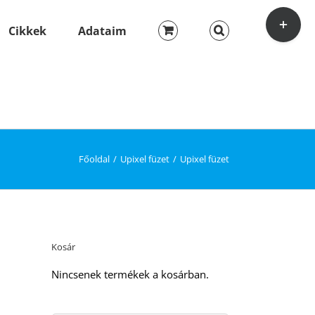
Toggle
Sliding
Cikkek
Adataim
Bar
Area
Főoldal
Upixel füzet
Upixel füzet
Kosár
Nincsenek termékek a kosárban.