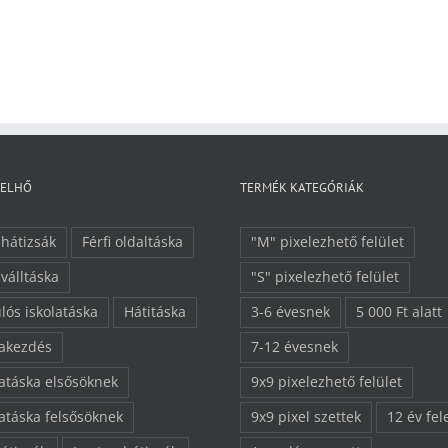
FELHŐ
TERMÉK KATEGÓRIÁK
 hátizsák
Férfi oldaltáska
"M" pixelezhető felület
 válltáska
"S" pixelezhető felület
lós iskolatáska
Hátitáska
3-6 évesnek
5 000 Ft alatt
lakezdés
7-12 évesnek
latáska elsősöknek
9x9 pixelezhető felület
latáska felsősöknek
9x9 pixel szettek
12 év fel