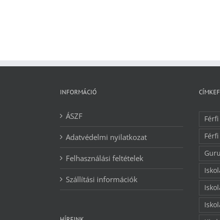
INFORMÁCIÓ
CÍMKE
ÁSZF
Férfi
Férfi
Adatvédelmi nyilatkozat
Guru
Felhasználási feltételek
Isko
Szállítási információk
Isko
Isko
HÍREINK