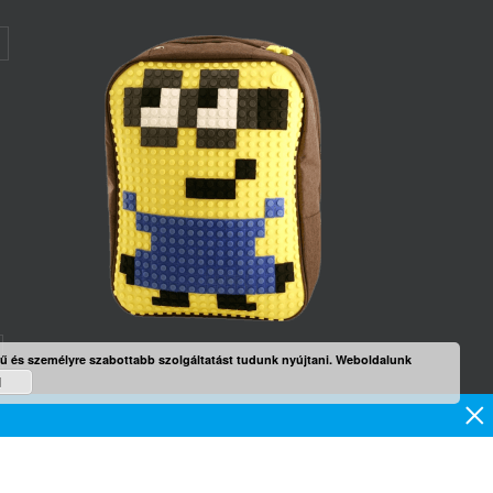
rű és személyre szabottabb szolgáltatást tudunk nyújtani. Weboldalunk
d
mék
×