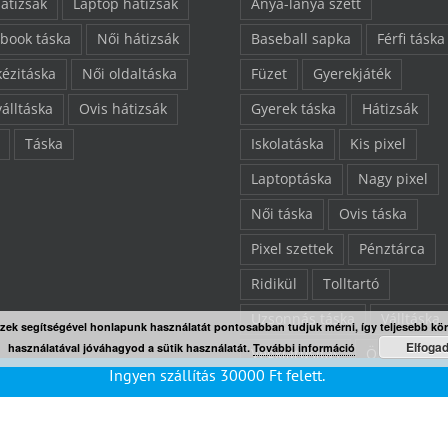
hátizsák
Laptop hátizsák
Anya-lánya szett
book táska
Női hátizsák
Baseball sapka
Férfi táska
kézitáska
Női oldaltáska
Füzet
Gyerekjáték
válltáska
Ovis hátizsák
Gyerek táska
Hátizsák
Táska
Iskolatáska
Kis pixel
Laptoptáska
Nagy pixel
Női táska
Ovis táska
Pixel szettek
Pénztárca
Ridikül
Tolltartó
Uzsonnás táska
Válltáska
Ezek segítségével honlapunk használatát pontosabban tudjuk mérni, így teljesebb kö
Elfoga
használatával jóváhagyod a sütik használatát.
További információ
Végkiárusítás
Összes ter
Ingyen szállítás
30000
Ft
felett.
“L” pixelezhető felület