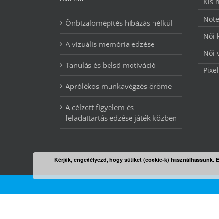
Kis 
Note
Önbizalomépítés hibázás nélkül
Női 
A vizuális memória edzése
Női 
Tanulás és belső motiváció
Pixel
Aprólékos munkavégzés öröme
A célzott figyelem és
feladattartás edzése játék közben
Kérjük, engedélyezd, hogy sütiket (cookie-k) használhassunk. 