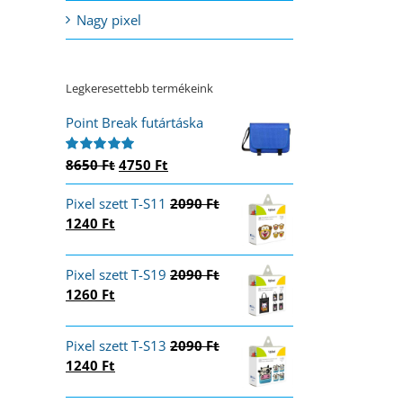
Nagy pixel
Legkeresettebb termékeink
Point Break futártáska
Original
Current
8650
Ft
4750
Ft
Értékelés:
5.00
/ 5
price
price
Pixel szett T-S11
was:
is:
2090
Ft
Original
Current
1240
Ft
8650 Ft.
4750 Ft.
price
price
was:
is:
Pixel szett T-S19
2090
Ft
2090 Ft.
1240 Ft.
Original
Current
1260
Ft
price
price
was:
is:
Pixel szett T-S13
2090
Ft
2090 Ft.
1260 Ft.
Original
Current
1240
Ft
price
price