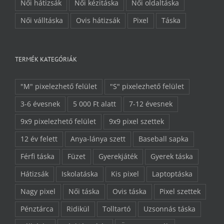
Női hátizsák
Női kézitáska
Női oldaltáska
Női válltáska
Ovis hátizsák
Pixel
Táska
TERMÉK KATEGÓRIÁK
"M" pixelezhető felület
"S" pixelezhető felület
3-6 évesnek
5 000 Ft alatt
7-12 évesnek
9x9 pixelezhető felület
9x9 pixel szettek
12 év felett
Anya-lánya szett
Baseball sapka
Férfi táska
Füzet
Gyerekjáték
Gyerek táska
Hátizsák
Iskolatáska
Kis pixel
Laptoptáska
Nagy pixel
Női táska
Ovis táska
Pixel szettek
Pénztárca
Ridikül
Tolltartó
Uzsonnás táska