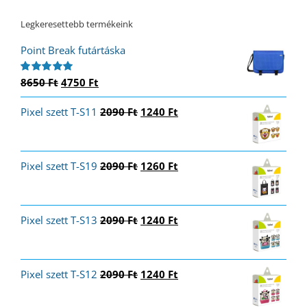
Legkeresettebb termékeink
Point Break futártáska
Original
Current
8650
Ft
4750
Ft
Értékelés:
5.00
/ 5
price
price
Original
Current
Pixel szett T-S11
was:
is:
2090
Ft
1240
Ft
price
price
8650 Ft.
4750 Ft.
was:
is:
2090 Ft.
1240 Ft.
Original
Current
Pixel szett T-S19
2090
Ft
1260
Ft
price
price
was:
is:
2090 Ft.
1260 Ft.
Original
Current
Pixel szett T-S13
2090
Ft
1240
Ft
price
price
was:
is:
2090 Ft.
1240 Ft.
Original
Current
Pixel szett T-S12
2090
Ft
1240
Ft
price
price
was:
is: