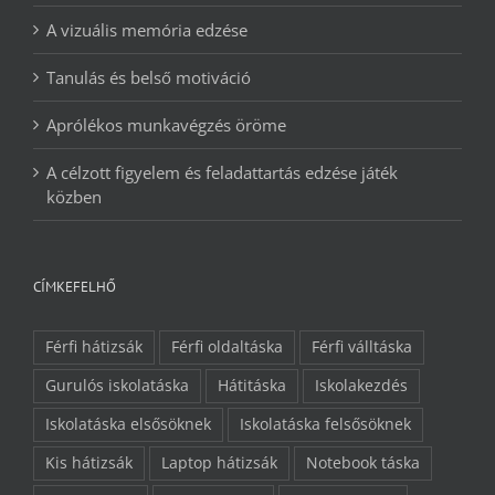
A vizuális memória edzése
Tanulás és belső motiváció
Aprólékos munkavégzés öröme
A célzott figyelem és feladattartás edzése játék
közben
CÍMKEFELHŐ
Férfi hátizsák
Férfi oldaltáska
Férfi válltáska
Gurulós iskolatáska
Hátitáska
Iskolakezdés
Iskolatáska elsősöknek
Iskolatáska felsősöknek
Kis hátizsák
Laptop hátizsák
Notebook táska