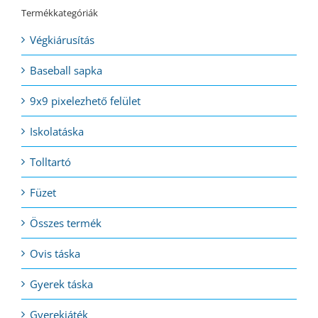
Termékkategóriák
Végkiárusítás
Baseball sapka
9x9 pixelezhető felület
Iskolatáska
Tolltartó
Füzet
Összes termék
Ovis táska
Gyerek táska
Gyerekjáték