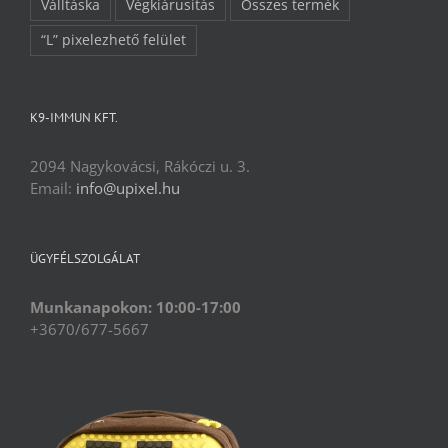
Válltáska
Végkiárusítás
Összes termék
“L” pixelezhető felület
K9-IMMUN KFT.
2094 Nagykovácsi, Rákóczi u. 3.
Email:
info@upixel.hu
ÜGYFÉLSZOLGÁLAT
Munkanapokon: 10:00-17:00
+3670/677-5667