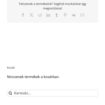
Tetszenek a termékeink? Segítsd munkánkat egy
megosztással.
Facebook
Twitter
Reddit
LinkedIn
Tumblr
Pinterest
Vk
Email:
Kosár
Nincsenek termékek a kosárban.
Keresés...