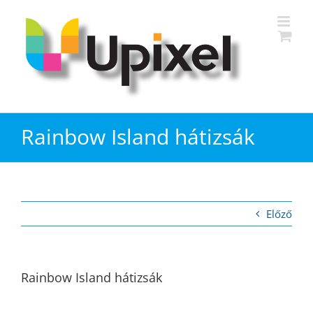
Kihagyás
Rainbow Island hátizsák
Előző
Rainbow Island hátizsák