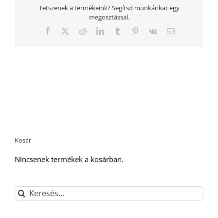
Tetszenek a termékeink? Segítsd munkánkat egy
megosztással.
Facebook
Twitter
Reddit
LinkedIn
Tumblr
Pinterest
Vk
Email:
Kosár
Nincsenek termékek a kosárban.
Keresés...