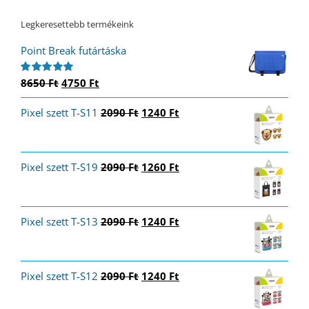
Legkeresettebb termékeink
Point Break futártáska
Original
Current
8650
Ft
4750
Ft
Értékelés:
5.00
/ 5
price
price
Original
Current
Pixel szett T-S11
was:
is:
2090
Ft
1240
Ft
price
price
8650 Ft.
4750 Ft.
was:
is:
2090 Ft.
1240 Ft.
Original
Current
Pixel szett T-S19
2090
Ft
1260
Ft
price
price
was:
is:
2090 Ft.
1260 Ft.
Original
Current
Pixel szett T-S13
2090
Ft
1240
Ft
price
price
was:
is:
2090 Ft.
1240 Ft.
Original
Current
Pixel szett T-S12
2090
Ft
1240
Ft
price
price
was:
is: