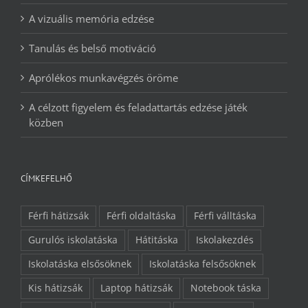
A vizuális memória edzése
Tanulás és belső motiváció
Aprólékos munkavégzés öröme
A célzott figyelem és feladattartás edzése játék
közben
CÍMKEFELHŐ
Férfi hátizsák
Férfi oldaltáska
Férfi válltáska
Gurulós iskolatáska
Hátitáska
Iskolakezdés
Iskolatáska elsősöknek
Iskolatáska felsősöknek
Kis hátizsák
Laptop hátizsák
Notebook táska