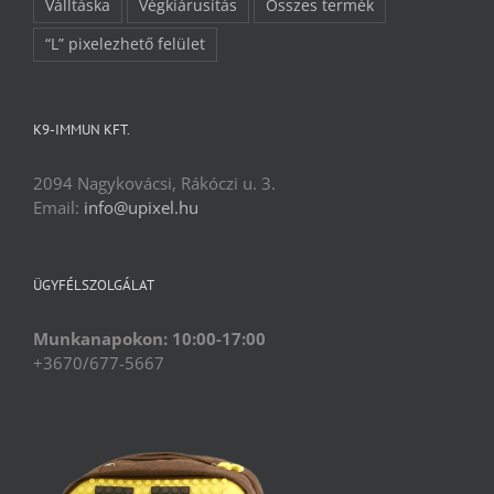
Válltáska
Végkiárusítás
Összes termék
“L” pixelezhető felület
K9-IMMUN KFT.
2094 Nagykovácsi, Rákóczi u. 3.
Email:
info@upixel.hu
ÜGYFÉLSZOLGÁLAT
Munkanapokon: 10:00-17:00
+3670/677-5667