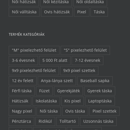
Női hátizsák
Női kézitáska
Női oldaltáska
Női válltáska
Ovis hátizsák
Pixel
Táska
TERMÉK KATEGÓRIÁK
"M" pixelezhető felület
"S" pixelezhető felület
3-6 évesnek
5 000 Ft alatt
7-12 évesnek
9x9 pixelezhető felület
9x9 pixel szettek
12 év felett
Anya-lánya szett
Baseball sapka
Férfi táska
Füzet
Gyerekjáték
Gyerek táska
Hátizsák
Iskolatáska
Kis pixel
Laptoptáska
Nagy pixel
Női táska
Ovis táska
Pixel szettek
Pénztárca
Ridikül
Tolltartó
Uzsonnás táska