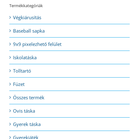
Termékkategóriák
Végkiárusítás
Baseball sapka
9x9 pixelezhető felület
Iskolatáska
Tolltartó
Füzet
Összes termék
Ovis táska
Gyerek táska
Gyerekjáték