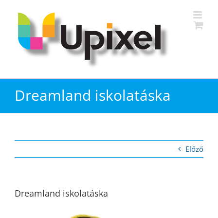
Kihagyás
Dreamland iskolatáska
Előző
Dreamland iskolatáska