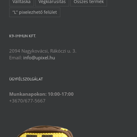
Válltáska
Végkiárusítás
Összes termék
“L” pixelezhető felület
K9-IMMUN KFT.
2094 Nagykovácsi, Rákóczi u. 3.
Email:
info@upixel.hu
ÜGYFÉLSZOLGÁLAT
Munkanapokon: 10:00-17:00
+3670/677-5667