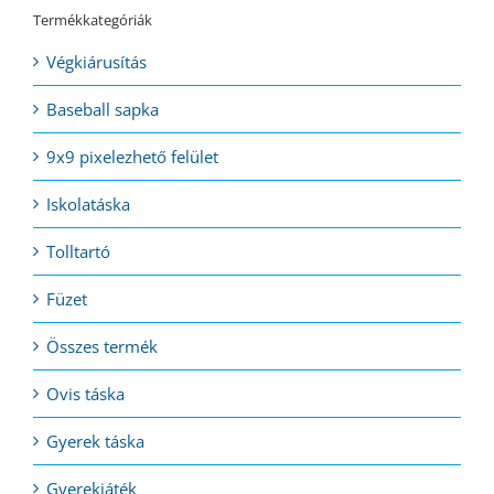
Termékkategóriák
Végkiárusítás
Baseball sapka
9x9 pixelezhető felület
Iskolatáska
Tolltartó
Füzet
Összes termék
Ovis táska
Gyerek táska
Gyerekjáték