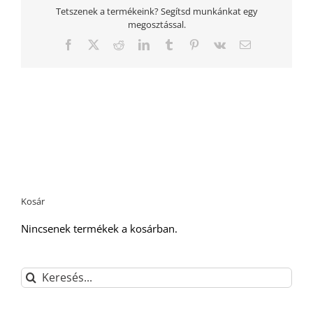
Tetszenek a termékeink? Segítsd munkánkat egy
megosztással.
Facebook
Twitter
Reddit
LinkedIn
Tumblr
Pinterest
Vk
Email:
Kosár
Nincsenek termékek a kosárban.
Keresés...