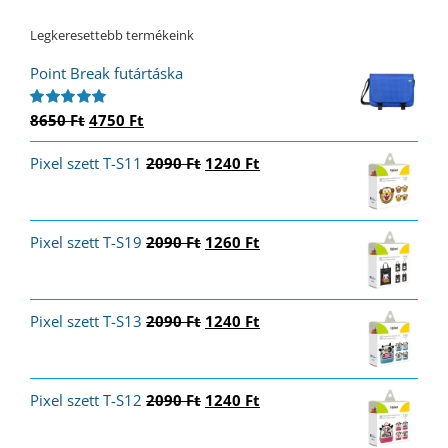
Legkeresettebb termékeink
Point Break futártáska
Original
Current
8650
Ft
4750
Ft
Értékelés:
5.00
/ 5
price
price
Original
Current
Pixel szett T-S11
was:
is:
2090
Ft
1240
Ft
price
price
8650 Ft.
4750 Ft.
was:
is:
2090 Ft.
1240 Ft.
Original
Current
Pixel szett T-S19
2090
Ft
1260
Ft
price
price
was:
is:
2090 Ft.
1260 Ft.
Original
Current
Pixel szett T-S13
2090
Ft
1240
Ft
price
price
was:
is:
2090 Ft.
1240 Ft.
Original
Current
Pixel szett T-S12
2090
Ft
1240
Ft
price
price
was:
is: