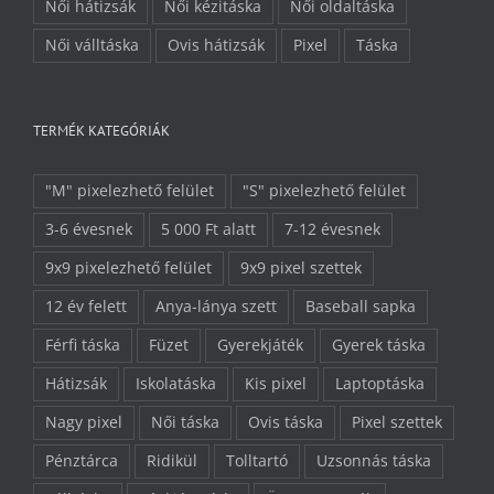
Női hátizsák
Női kézitáska
Női oldaltáska
Női válltáska
Ovis hátizsák
Pixel
Táska
TERMÉK KATEGÓRIÁK
"M" pixelezhető felület
"S" pixelezhető felület
3-6 évesnek
5 000 Ft alatt
7-12 évesnek
9x9 pixelezhető felület
9x9 pixel szettek
12 év felett
Anya-lánya szett
Baseball sapka
Férfi táska
Füzet
Gyerekjáték
Gyerek táska
Hátizsák
Iskolatáska
Kis pixel
Laptoptáska
Nagy pixel
Női táska
Ovis táska
Pixel szettek
Pénztárca
Ridikül
Tolltartó
Uzsonnás táska