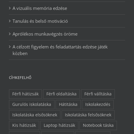
A vizuális memória edzése
Tanulás és belső motiváció
Aprólékos munkavégzés öröme
A célzott figyelem és feladattartás edzése játék
közben
CÍMKEFELHŐ
Férfi hátizsák
Férfi oldaltáska
Férfi válltáska
Gurulós iskolatáska
Hátitáska
Iskolakezdés
Iskolatáska elsősöknek
Iskolatáska felsősöknek
Kis hátizsák
Laptop hátizsák
Notebook táska