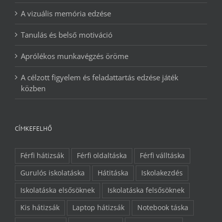
A vizuális memória edzése
Tanulás és belső motiváció
Aprólékos munkavégzés öröme
A célzott figyelem és feladattartás edzése játék
közben
CÍMKEFELHŐ
Férfi hátizsák
Férfi oldaltáska
Férfi válltáska
Gurulós iskolatáska
Hátitáska
Iskolakezdés
Iskolatáska elsősöknek
Iskolatáska felsősöknek
Kis hátizsák
Laptop hátizsák
Notebook táska