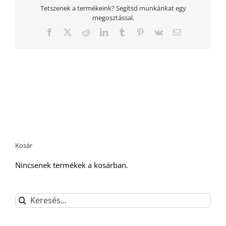
Tetszenek a termékeink? Segítsd munkánkat egy
megosztással.
Facebook
Twitter
Reddit
LinkedIn
Tumblr
Pinterest
Vk
Email:
Kosár
Nincsenek termékek a kosárban.
Keresés...