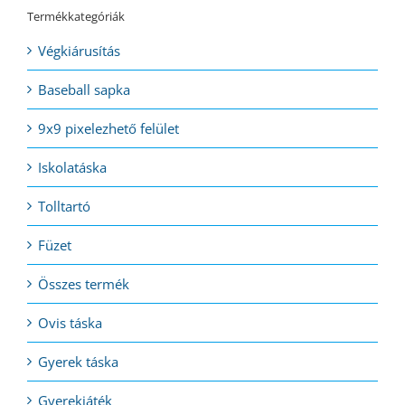
Termékkategóriák
Végkiárusítás
Baseball sapka
9x9 pixelezhető felület
Iskolatáska
Tolltartó
Füzet
Összes termék
Ovis táska
Gyerek táska
Gyerekjáték