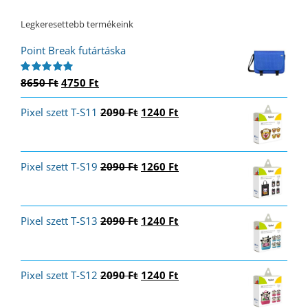
Legkeresettebb termékeink
Point Break futártáska
Original
Current
8650
Ft
4750
Ft
Értékelés:
5.00
/ 5
price
price
Original
Current
Pixel szett T-S11
was:
is:
2090
Ft
1240
Ft
price
price
8650 Ft.
4750 Ft.
was:
is:
2090 Ft.
1240 Ft.
Original
Current
Pixel szett T-S19
2090
Ft
1260
Ft
price
price
was:
is:
2090 Ft.
1260 Ft.
Original
Current
Pixel szett T-S13
2090
Ft
1240
Ft
price
price
was:
is:
2090 Ft.
1240 Ft.
Original
Current
Pixel szett T-S12
2090
Ft
1240
Ft
price
price
was:
is: