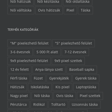
Női hátizsák
Női kézitáska
Női oldaltáska
Női válltáska
Ovis hátizsák
Pixel
Táska
TERMÉK KATEGÓRIÁK
"M" pixelezhető felület
"S" pixelezhető felület
3-6 évesnek
5 000 Ft alatt
7-12 évesnek
9x9 pixelezhető felület
9x9 pixel szettek
12 év felett
Anya-lánya szett
Baseball sapka
Férfi táska
Füzet
Gyerekjáték
Gyerek táska
Hátizsák
Iskolatáska
Kis pixel
Laptoptáska
Nagy pixel
Női táska
Ovis táska
Pixel szettek
Pénztárca
Ridikül
Tolltartó
Uzsonnás táska