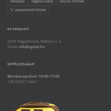
Válltáska
Végkiárusítás
Összes termék
“L” pixelezhető felület
K9-IMMUN KFT.
2094 Nagykovácsi, Rákóczi u. 3.
Email:
info@upixel.hu
ÜGYFÉLSZOLGÁLAT
Munkanapokon: 10:00-17:00
+3670/677-5667