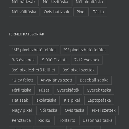
Női hátizsák
Női kézitáska
Női oldaltáska
Női válltáska
Ovis hátizsák
Pixel
Táska
TERMÉK KATEGÓRIÁK
"M" pixelezhető felület
"S" pixelezhető felület
3-6 évesnek
5 000 Ft alatt
7-12 évesnek
9x9 pixelezhető felület
9x9 pixel szettek
12 év felett
Anya-lánya szett
Baseball sapka
Férfi táska
Füzet
Gyerekjáték
Gyerek táska
Hátizsák
Iskolatáska
Kis pixel
Laptoptáska
Nagy pixel
Női táska
Ovis táska
Pixel szettek
Pénztárca
Ridikül
Tolltartó
Uzsonnás táska