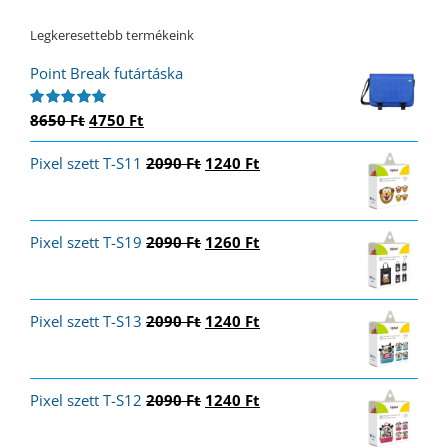
Legkeresettebb termékeink
Point Break futártáska
Original
Current
8650
Ft
4750
Ft
Értékelés:
5.00
/ 5
price
price
Original
Current
Pixel szett T-S11
was:
is:
2090
Ft
1240
Ft
price
price
8650 Ft.
4750 Ft.
was:
is:
2090 Ft.
1240 Ft.
Original
Current
Pixel szett T-S19
2090
Ft
1260
Ft
price
price
was:
is:
2090 Ft.
1260 Ft.
Original
Current
Pixel szett T-S13
2090
Ft
1240
Ft
price
price
was:
is:
2090 Ft.
1240 Ft.
Original
Current
Pixel szett T-S12
2090
Ft
1240
Ft
price
price
was:
is: