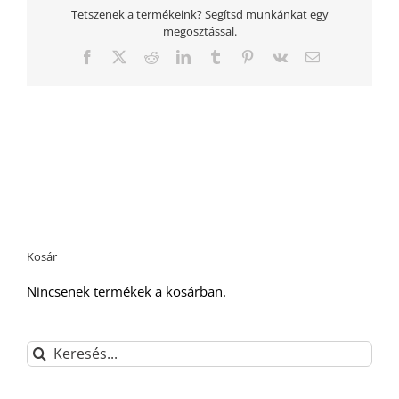
Tetszenek a termékeink? Segítsd munkánkat egy
megosztással.
Facebook
Twitter
Reddit
LinkedIn
Tumblr
Pinterest
Vk
Email:
Kosár
Nincsenek termékek a kosárban.
Keresés...