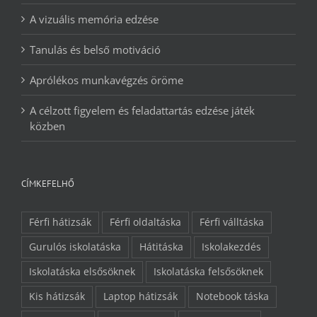
A vizuális memória edzése
Tanulás és belső motiváció
Aprólékos munkavégzés öröme
A célzott figyelem és feladattartás edzése játék
közben
CÍMKEFELHŐ
Férfi hátizsák
Férfi oldaltáska
Férfi válltáska
Gurulós iskolatáska
Hátitáska
Iskolakezdés
Iskolatáska elsősöknek
Iskolatáska felsősöknek
Kis hátizsák
Laptop hátizsák
Notebook táska