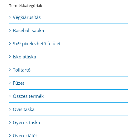
Termékkategóriák
Végkiárusítás
Baseball sapka
9x9 pixelezhető felület
Iskolatáska
Tolltartó
Füzet
Összes termék
Ovis táska
Gyerek táska
Gyerekjáték