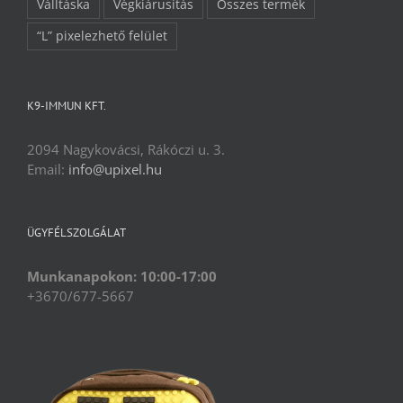
Válltáska
Végkiárusítás
Összes termék
“L” pixelezhető felület
K9-IMMUN KFT.
2094 Nagykovácsi, Rákóczi u. 3.
Email:
info@upixel.hu
ÜGYFÉLSZOLGÁLAT
Munkanapokon: 10:00-17:00
+3670/677-5667