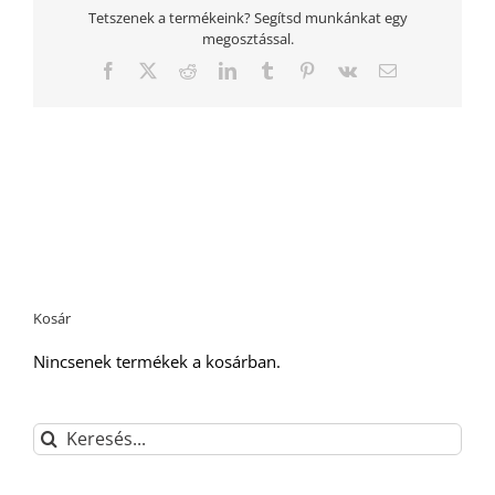
Tetszenek a termékeink? Segítsd munkánkat egy
megosztással.
Facebook
Twitter
Reddit
LinkedIn
Tumblr
Pinterest
Vk
Email:
Kosár
Nincsenek termékek a kosárban.
Keresés...