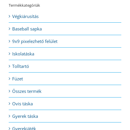
Termékkategóriák
Végkiárusítás
Baseball sapka
9x9 pixelezhető felület
Iskolatáska
Tolltartó
Füzet
Összes termék
Ovis táska
Gyerek táska
Gyerekjáték