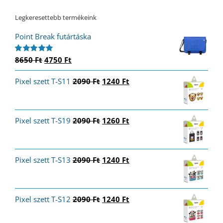
Legkeresettebb termékeink
Point Break futártáska
Original
Current
8650
Ft
4750
Ft
Értékelés:
5.00
/ 5
price
price
Original
Current
Pixel szett T-S11
was:
is:
2090
Ft
1240
Ft
price
price
8650 Ft.
4750 Ft.
was:
is:
2090 Ft.
1240 Ft.
Original
Current
Pixel szett T-S19
2090
Ft
1260
Ft
price
price
was:
is:
2090 Ft.
1260 Ft.
Original
Current
Pixel szett T-S13
2090
Ft
1240
Ft
price
price
was:
is:
2090 Ft.
1240 Ft.
Original
Current
Pixel szett T-S12
2090
Ft
1240
Ft
price
price
was:
is: