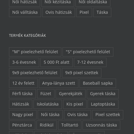
Női hátizsák
Női kézitáska
Női oldaltáska
Női válltáska
Ovis hátizsák
Pixel
Táska
TERMÉK KATEGÓRIÁK
"M" pixelezhető felület
"S" pixelezhető felület
3-6 évesnek
5 000 Ft alatt
7-12 évesnek
9x9 pixelezhető felület
9x9 pixel szettek
12 év felett
Anya-lánya szett
Baseball sapka
Férfi táska
Füzet
Gyerekjáték
Gyerek táska
Hátizsák
Iskolatáska
Kis pixel
Laptoptáska
Nagy pixel
Női táska
Ovis táska
Pixel szettek
Pénztárca
Ridikül
Tolltartó
Uzsonnás táska