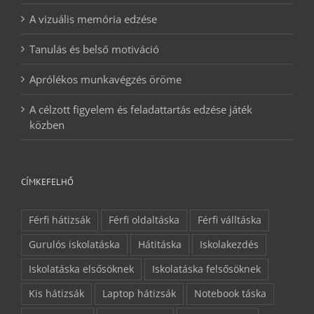
A vizuális memória edzése
Tanulás és belső motiváció
Aprólékos munkavégzés öröme
A célzott figyelem és feladattartás edzése játék
közben
CÍMKEFELHŐ
Férfi hátizsák
Férfi oldaltáska
Férfi válltáska
Gurulós iskolatáska
Hátitáska
Iskolakezdés
Iskolatáska elsősöknek
Iskolatáska felsősöknek
Kis hátizsák
Laptop hátizsák
Notebook táska