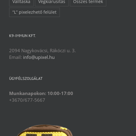
Válltáska
Végkiárusítás
Összes termék
“L” pixelezhető felület
K9-IMMUN KFT.
2094 Nagykovácsi, Rákóczi u. 3.
Email:
info@upixel.hu
ÜGYFÉLSZOLGÁLAT
Munkanapokon: 10:00-17:00
+3670/677-5667