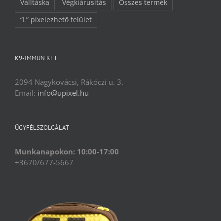
Válltáska
Végkiárusítás
Összes termék
“L” pixelezhető felület
K9-IMMUN KFT.
2094 Nagykovácsi, Rákóczi u. 3.
Email:
info@upixel.hu
ÜGYFÉLSZOLGÁLAT
Munkanapokon: 10:00-17:00
+3670/677-5667