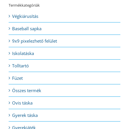
Termékkategóriák
Végkiárusítás
Baseball sapka
9x9 pixelezhető felület
Iskolatáska
Tolltartó
Füzet
Összes termék
Ovis táska
Gyerek táska
Gyerekjáték