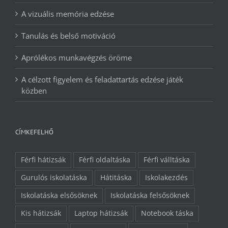
A vizuális memória edzése
Tanulás és belső motiváció
Aprólékos munkavégzés öröme
A célzott figyelem és feladattartás edzése játék
közben
CÍMKEFELHŐ
Férfi hátizsák
Férfi oldaltáska
Férfi válltáska
Gurulós iskolatáska
Hátitáska
Iskolakezdés
Iskolatáska elsősöknek
Iskolatáska felsősöknek
Kis hátizsák
Laptop hátizsák
Notebook táska