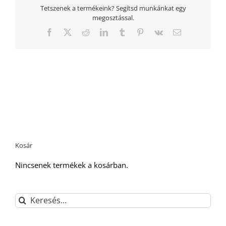
Tetszenek a termékeink? Segítsd munkánkat egy
megosztással.
Facebook
Twitter
Reddit
LinkedIn
Tumblr
Pinterest
Vk
Email:
Kosár
Nincsenek termékek a kosárban.
Keresés...