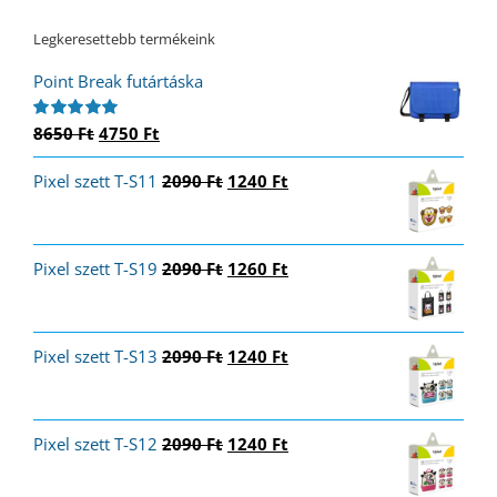
Legkeresettebb termékeink
Point Break futártáska
Original
Current
8650
Ft
4750
Ft
Értékelés:
5.00
/ 5
price
price
Original
Current
Pixel szett T-S11
was:
is:
2090
Ft
1240
Ft
price
price
8650 Ft.
4750 Ft.
was:
is:
2090 Ft.
1240 Ft.
Original
Current
Pixel szett T-S19
2090
Ft
1260
Ft
price
price
was:
is:
2090 Ft.
1260 Ft.
Original
Current
Pixel szett T-S13
2090
Ft
1240
Ft
price
price
was:
is:
2090 Ft.
1240 Ft.
Original
Current
Pixel szett T-S12
2090
Ft
1240
Ft
price
price
was:
is: