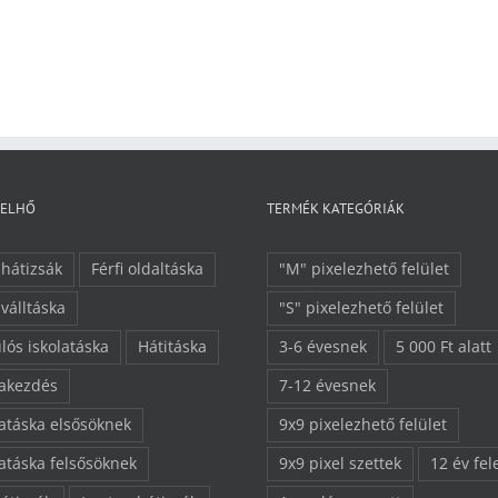
FELHŐ
TERMÉK KATEGÓRIÁK
 hátizsák
Férfi oldaltáska
"M" pixelezhető felület
 válltáska
"S" pixelezhető felület
lós iskolatáska
Hátitáska
3-6 évesnek
5 000 Ft alatt
lakezdés
7-12 évesnek
latáska elsősöknek
9x9 pixelezhető felület
latáska felsősöknek
9x9 pixel szettek
12 év fel