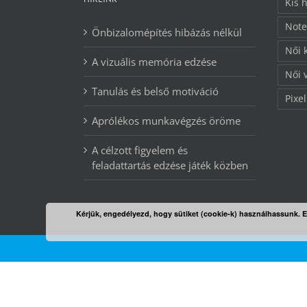
Kis 
Note
Önbizalomépítés hibázás nélkül
Női 
A vizuális memória edzése
Női 
Tanulás és belső motiváció
Pixel
Aprólékos munkavégzés öröme
A célzott figyelem és
feladattartás edzése játék közben
Kérjük, engedélyezd, hogy sütiket (cookie-k) használhassunk. 