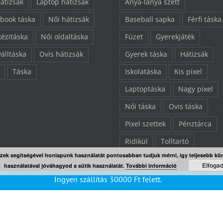
hátizsák
Laptop hátizsák
Anya-lánya szett
book táska
Női hátizsák
Baseball sapka
Férfi táska
kézitáska
Női oldaltáska
Füzet
Gyerekjáték
válltáska
Ovis hátizsák
Gyerek táska
Hátizsák
Táska
Iskolatáska
Kis pixel
Laptoptáska
Nagy pixel
Női táska
Ovis táska
Pixel szettek
Pénztárca
Ridikül
Tolltartó
Ezek segítségével honlapunk használatát pontosabban tudjuk mérni, így teljesebb kö
Uzsonnás táska
Válltáska
Elfoga
használatával jóváhagyod a sütik használatát.
További információ
Végkiárusítás
Összes ter
Ingyen szállítás
30000
Ft
felett.
“L” pixelezhető felület