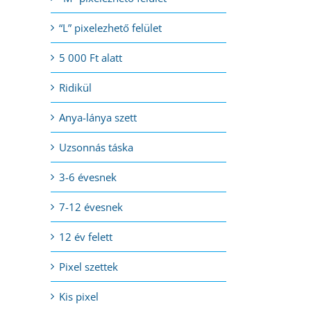
“L” pixelezhető felület
5 000 Ft alatt
Ridikül
Anya-lánya szett
Uzsonnás táska
3-6 évesnek
7-12 évesnek
12 év felett
Pixel szettek
Kis pixel