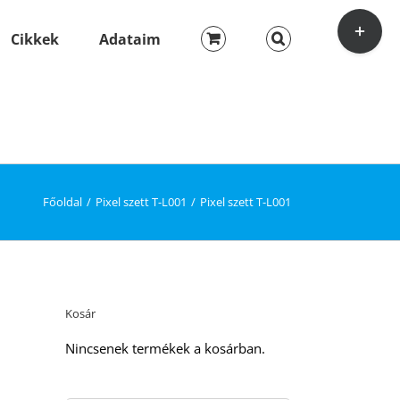
Toggle
Sliding
Cikkek
Adataim
Bar
Area
Főoldal
Pixel szett T-L001
Pixel szett T-L001
Kosár
Nincsenek termékek a kosárban.