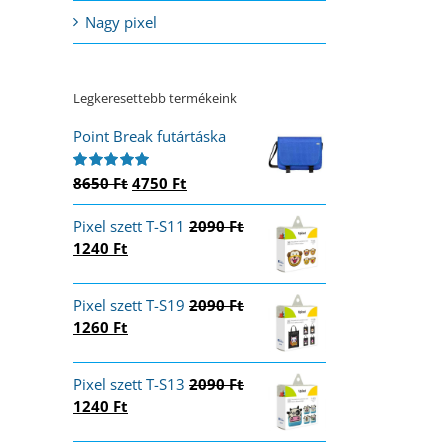
Nagy pixel
Legkeresettebb termékeink
Point Break futártáska
Original
Current
8650
Ft
4750
Ft
Értékelés:
5.00
/ 5
price
price
Pixel szett T-S11
was:
is:
2090
Ft
Original
Current
1240
Ft
8650 Ft.
4750 Ft.
price
price
was:
is:
Pixel szett T-S19
2090
Ft
2090 Ft.
1240 Ft.
Original
Current
1260
Ft
price
price
was:
is:
Pixel szett T-S13
2090
Ft
2090 Ft.
1260 Ft.
Original
Current
1240
Ft
price
price