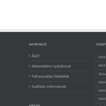
INFORMÁCIÓ
CÍMKE
ÁSZF
Férfi
Férfi
Adatvédelmi nyilatkozat
Guru
Felhasználási feltételek
Isko
Szállítási információk
Isko
Isko
HÍREINK