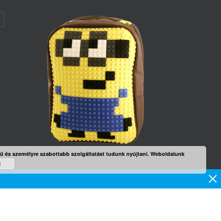
rű és személyre szabottabb szolgáltatást tudunk nyújtani. Weboldalunk
d
×
mék