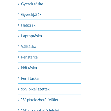
Gyerek táska
Gyerekjáték
l:
Hátizsák
Laptoptáska
Válltáska
Pénztárca
Női táska
Férfi táska
9x9 pixel szettek
"S" pixelezhető felület
"M" pixelezhető felület