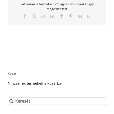
Tetszenek a termékeink? Segítsd munkánkat egy
megosztással.
Facebook
Twitter
Reddit
LinkedIn
Tumblr
Pinterest
Vk
Email:
Kosár
Nincsenek termékek a kosárban.
Keresés...