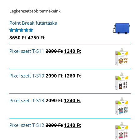
Legkeresettebb termékeink
Point Break futártáska
Original
Current
8650
Ft
4750
Ft
Értékelés:
5.00
/ 5
price
price
Original
Current
Pixel szett T-S11
was:
is:
2090
Ft
1240
Ft
price
price
8650 Ft.
4750 Ft.
was:
is:
2090 Ft.
1240 Ft.
Original
Current
Pixel szett T-S19
2090
Ft
1260
Ft
price
price
was:
is:
2090 Ft.
1260 Ft.
Original
Current
Pixel szett T-S13
2090
Ft
1240
Ft
price
price
was:
is:
2090 Ft.
1240 Ft.
Original
Current
Pixel szett T-S12
2090
Ft
1240
Ft
price
price
was:
is: