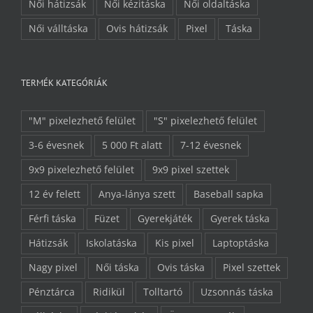
Női hátizsák
Női kézitáska
Női oldaltáska
Női válltáska
Ovis hátizsák
Pixel
Táska
TERMÉK KATEGÓRIÁK
"M" pixelezhető felület
"S" pixelezhető felület
3-6 évesnek
5 000 Ft alatt
7-12 évesnek
9x9 pixelezhető felület
9x9 pixel szettek
12 év felett
Anya-lánya szett
Baseball sapka
Férfi táska
Füzet
Gyerekjáték
Gyerek táska
Hátizsák
Iskolatáska
Kis pixel
Laptoptáska
Nagy pixel
Női táska
Ovis táska
Pixel szettek
Pénztárca
Ridikül
Tolltartó
Uzsonnás táska