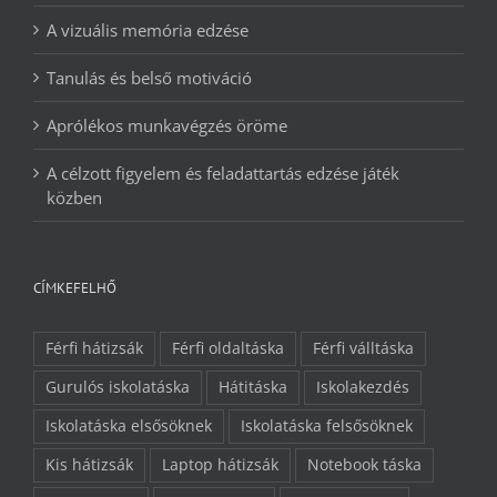
A vizuális memória edzése
Tanulás és belső motiváció
Aprólékos munkavégzés öröme
A célzott figyelem és feladattartás edzése játék
közben
CÍMKEFELHŐ
Férfi hátizsák
Férfi oldaltáska
Férfi válltáska
Gurulós iskolatáska
Hátitáska
Iskolakezdés
Iskolatáska elsősöknek
Iskolatáska felsősöknek
Kis hátizsák
Laptop hátizsák
Notebook táska