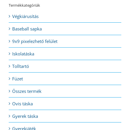
Termékkategóriák
Végkiárusítás
Baseball sapka
9x9 pixelezhető felület
Iskolatáska
Tolltartó
Füzet
Összes termék
Ovis táska
Gyerek táska
Gyerekjáték