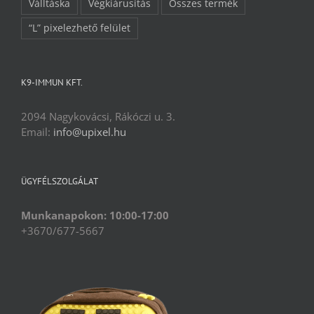
Válltáska
Végkiárusítás
Összes termék
“L” pixelezhető felület
K9-IMMUN KFT.
2094 Nagykovácsi, Rákóczi u. 3.
Email:
info@upixel.hu
ÜGYFÉLSZOLGÁLAT
Munkanapokon: 10:00-17:00
+3670/677-5667