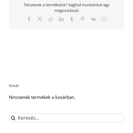
Tetszenek a termékeink? Segítsd munkánkat egy
megosztással.
Facebook
Twitter
Reddit
LinkedIn
Tumblr
Pinterest
Vk
Email:
Kosár
Nincsenek termékek a kosárban.
Keresés...