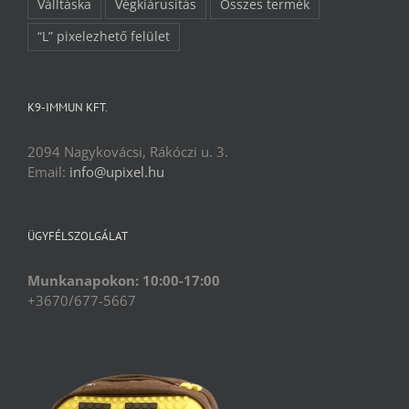
Válltáska
Végkiárusítás
Összes termék
“L” pixelezhető felület
K9-IMMUN KFT.
2094 Nagykovácsi, Rákóczi u. 3.
Email:
info@upixel.hu
ÜGYFÉLSZOLGÁLAT
Munkanapokon: 10:00-17:00
+3670/677-5667