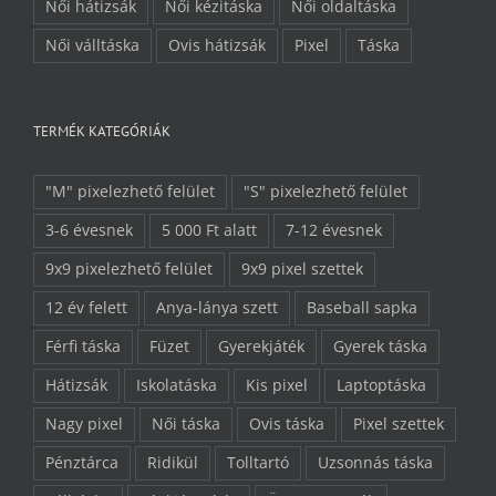
Női hátizsák
Női kézitáska
Női oldaltáska
Női válltáska
Ovis hátizsák
Pixel
Táska
TERMÉK KATEGÓRIÁK
"M" pixelezhető felület
"S" pixelezhető felület
3-6 évesnek
5 000 Ft alatt
7-12 évesnek
9x9 pixelezhető felület
9x9 pixel szettek
12 év felett
Anya-lánya szett
Baseball sapka
Férfi táska
Füzet
Gyerekjáték
Gyerek táska
Hátizsák
Iskolatáska
Kis pixel
Laptoptáska
Nagy pixel
Női táska
Ovis táska
Pixel szettek
Pénztárca
Ridikül
Tolltartó
Uzsonnás táska