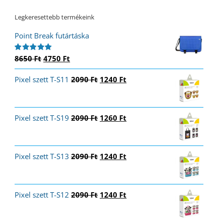
Legkeresettebb termékeink
Point Break futártáska
Original
Current
8650
Ft
4750
Ft
Értékelés:
5.00
/ 5
price
price
Original
Current
Pixel szett T-S11
was:
is:
2090
Ft
1240
Ft
price
price
8650 Ft.
4750 Ft.
was:
is:
2090 Ft.
1240 Ft.
Original
Current
Pixel szett T-S19
2090
Ft
1260
Ft
price
price
was:
is:
2090 Ft.
1260 Ft.
Original
Current
Pixel szett T-S13
2090
Ft
1240
Ft
price
price
was:
is:
2090 Ft.
1240 Ft.
Original
Current
Pixel szett T-S12
2090
Ft
1240
Ft
price
price
was:
is: