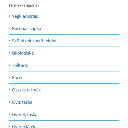
Termékkategóriák
Végkiárusítás
Baseball sapka
9x9 pixelezhető felület
Iskolatáska
Tolltartó
Füzet
Összes termék
Ovis táska
Gyerek táska
Gyerekjáték