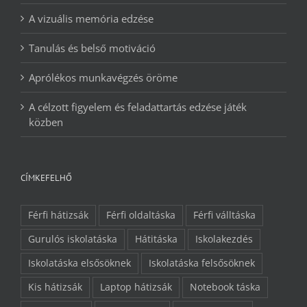
A vizuális memória edzése
Tanulás és belső motiváció
Aprólékos munkavégzés öröme
A célzott figyelem és feladattartás edzése játék
közben
CÍMKEFELHŐ
Férfi hátizsák
Férfi oldaltáska
Férfi válltáska
Gurulós iskolatáska
Hátitáska
Iskolakezdés
Iskolatáska elsősöknek
Iskolatáska felsősöknek
Kis hátizsák
Laptop hátizsák
Notebook táska