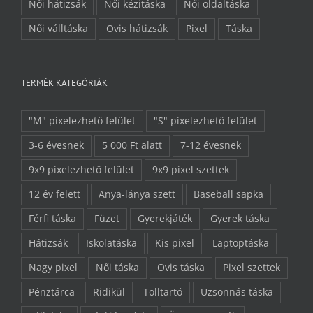
Női hátizsák
Női kézitáska
Női oldaltáska
Női válltáska
Ovis hátizsák
Pixel
Táska
TERMÉK KATEGÓRIÁK
"M" pixelezhető felület
"S" pixelezhető felület
3-6 évesnek
5 000 Ft alatt
7-12 évesnek
9x9 pixelezhető felület
9x9 pixel szettek
12 év felett
Anya-lánya szett
Baseball sapka
Férfi táska
Füzet
Gyerekjáték
Gyerek táska
Hátizsák
Iskolatáska
Kis pixel
Laptoptáska
Nagy pixel
Női táska
Ovis táska
Pixel szettek
Pénztárca
Ridikül
Tolltartó
Uzsonnás táska