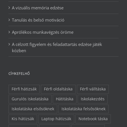
A vizuális memória edzése
Tanulás és belső motiváció
Aprólékos munkavégzés öröme
A célzott figyelem és feladattartás edzése játék
közben
CÍMKEFELHŐ
Férfi hátizsák
Férfi oldaltáska
Férfi válltáska
Gurulós iskolatáska
Hátitáska
Iskolakezdés
Iskolatáska elsősöknek
Iskolatáska felsősöknek
Kis hátizsák
Laptop hátizsák
Notebook táska