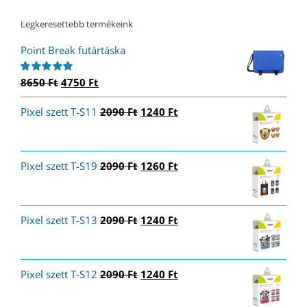
Legkeresettebb termékeink
Point Break futártáska
Original
Current
8650
Ft
4750
Ft
Értékelés:
5.00
/ 5
price
price
Original
Current
Pixel szett T-S11
was:
is:
2090
Ft
1240
Ft
price
price
8650 Ft.
4750 Ft.
was:
is:
2090 Ft.
1240 Ft.
Original
Current
Pixel szett T-S19
2090
Ft
1260
Ft
price
price
was:
is:
2090 Ft.
1260 Ft.
Original
Current
Pixel szett T-S13
2090
Ft
1240
Ft
price
price
was:
is:
2090 Ft.
1240 Ft.
Original
Current
Pixel szett T-S12
2090
Ft
1240
Ft
price
price
was:
is: