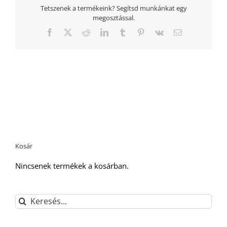
Tetszenek a termékeink? Segítsd munkánkat egy
megosztással.
Facebook
Twitter
Reddit
LinkedIn
Tumblr
Pinterest
Vk
Email:
Kosár
Nincsenek termékek a kosárban.
Keresés...