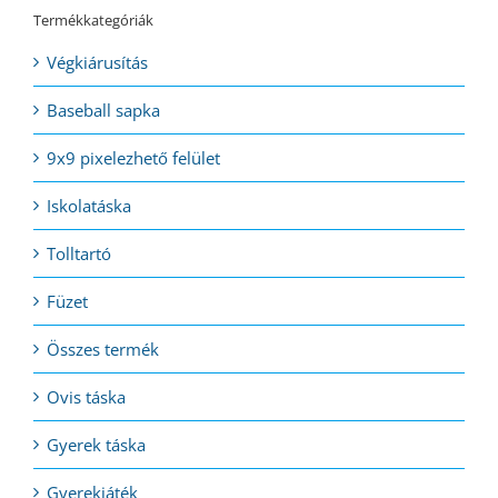
Termékkategóriák
Végkiárusítás
Baseball sapka
9x9 pixelezhető felület
Iskolatáska
Tolltartó
Füzet
Összes termék
Ovis táska
Gyerek táska
Gyerekjáték