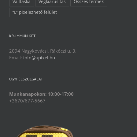
Válltáska
Végkiárusítás
Összes termék
“L” pixelezhető felület
K9-IMMUN KFT.
2094 Nagykovácsi, Rákóczi u. 3.
Email:
info@upixel.hu
ÜGYFÉLSZOLGÁLAT
Munkanapokon: 10:00-17:00
+3670/677-5667