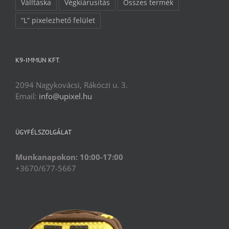
Válltáska
Végkiárusítás
Összes termék
“L” pixelezhető felület
K9-IMMUN KFT.
2094 Nagykovácsi, Rákóczi u. 3.
Email:
info@upixel.hu
ÜGYFÉLSZOLGÁLAT
Munkanapokon: 10:00-17:00
+3670/677-5667