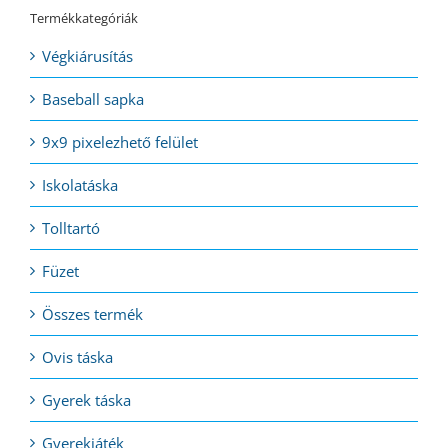
Termékkategóriák
Végkiárusítás
Baseball sapka
9x9 pixelezhető felület
Iskolatáska
Tolltartó
Füzet
Összes termék
Ovis táska
Gyerek táska
Gyerekjáték