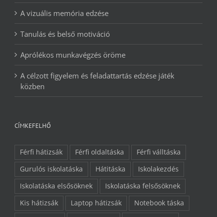
A vizuális memória edzése
Tanulás és belső motiváció
Aprólékos munkavégzés öröme
A célzott figyelem és feladattartás edzése játék
közben
CÍMKEFELHŐ
Férfi hátizsák
Férfi oldaltáska
Férfi válltáska
Gurulós iskolatáska
Hátitáska
Iskolakezdés
Iskolatáska elsősöknek
Iskolatáska felsősöknek
Kis hátizsák
Laptop hátizsák
Notebook táska