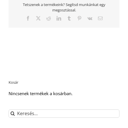
Tetszenek a termékeink? Segítsd munkánkat egy
megosztással.
Facebook
Twitter
Reddit
LinkedIn
Tumblr
Pinterest
Vk
Email:
Kosár
Nincsenek termékek a kosárban.
Keresés...