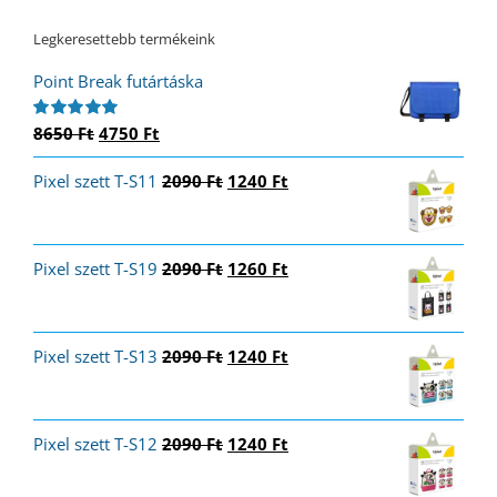
Legkeresettebb termékeink
Point Break futártáska
Original
Current
8650
Ft
4750
Ft
Értékelés:
5.00
/ 5
price
price
Original
Current
Pixel szett T-S11
was:
is:
2090
Ft
1240
Ft
price
price
8650 Ft.
4750 Ft.
was:
is:
2090 Ft.
1240 Ft.
Original
Current
Pixel szett T-S19
2090
Ft
1260
Ft
price
price
was:
is:
2090 Ft.
1260 Ft.
Original
Current
Pixel szett T-S13
2090
Ft
1240
Ft
price
price
was:
is:
2090 Ft.
1240 Ft.
Original
Current
Pixel szett T-S12
2090
Ft
1240
Ft
price
price
was:
is: