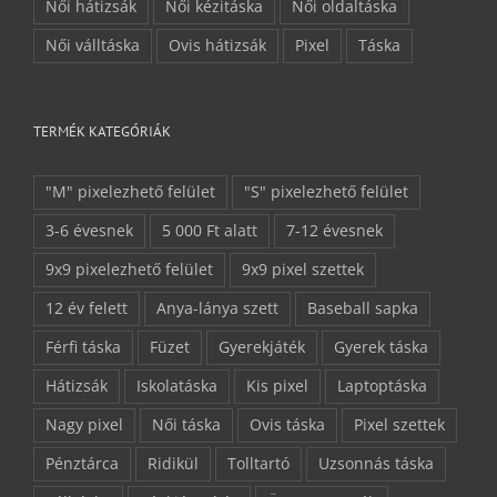
Női hátizsák
Női kézitáska
Női oldaltáska
Női válltáska
Ovis hátizsák
Pixel
Táska
TERMÉK KATEGÓRIÁK
"M" pixelezhető felület
"S" pixelezhető felület
3-6 évesnek
5 000 Ft alatt
7-12 évesnek
9x9 pixelezhető felület
9x9 pixel szettek
12 év felett
Anya-lánya szett
Baseball sapka
Férfi táska
Füzet
Gyerekjáték
Gyerek táska
Hátizsák
Iskolatáska
Kis pixel
Laptoptáska
Nagy pixel
Női táska
Ovis táska
Pixel szettek
Pénztárca
Ridikül
Tolltartó
Uzsonnás táska