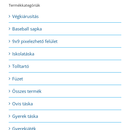
Termékkategóriák
Végkiárusítás
Baseball sapka
9x9 pixelezhető felület
Iskolatáska
Tolltartó
Füzet
Összes termék
Ovis táska
Gyerek táska
Gyerekjáték