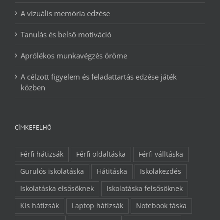
A vizuális memória edzése
Tanulás és belső motiváció
Aprólékos munkavégzés öröme
A célzott figyelem és feladattartás edzése játék
közben
CÍMKEFELHŐ
Férfi hátizsák
Férfi oldaltáska
Férfi válltáska
Gurulós iskolatáska
Hátitáska
Iskolakezdés
Iskolatáska elsősöknek
Iskolatáska felsősöknek
Kis hátizsák
Laptop hátizsák
Notebook táska