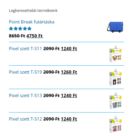
Legkeresettebb termékeink
Point Break futártáska
Original
Current
8650
Ft
4750
Ft
Értékelés:
5.00
/ 5
price
price
Original
Current
Pixel szett T-S11
was:
is:
2090
Ft
1240
Ft
price
price
8650 Ft.
4750 Ft.
was:
is:
2090 Ft.
1240 Ft.
Original
Current
Pixel szett T-S19
2090
Ft
1260
Ft
price
price
was:
is:
2090 Ft.
1260 Ft.
Original
Current
Pixel szett T-S13
2090
Ft
1240
Ft
price
price
was:
is:
2090 Ft.
1240 Ft.
Original
Current
Pixel szett T-S12
2090
Ft
1240
Ft
price
price
was:
is: