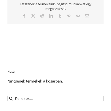
Tetszenek a termékeink? Segítsd munkánkat egy
megosztással.
Facebook
Twitter
Reddit
LinkedIn
Tumblr
Pinterest
Vk
Email:
Kosár
Nincsenek termékek a kosárban.
Keresés...