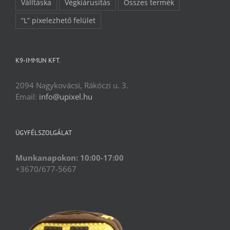
Válltáska
Végkiárusítás
Összes termék
“L” pixelezhető felület
K9-IMMUN KFT.
2094 Nagykovácsi, Rákóczi u. 3.
Email:
info@upixel.hu
ÜGYFÉLSZOLGÁLAT
Munkanapokon: 10:00-17:00
+3670/677-5667