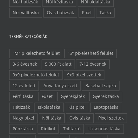
Női hátizsák
Női kézitáska
Női oldaltáska
Női válltáska
Ovis hátizsák
Pixel
Táska
TERMÉK KATEGÓRIÁK
"M" pixelezhető felület
"S" pixelezhető felület
3-6 évesnek
5 000 Ft alatt
7-12 évesnek
9x9 pixelezhető felület
9x9 pixel szettek
12 év felett
Anya-lánya szett
Baseball sapka
Férfi táska
Füzet
Gyerekjáték
Gyerek táska
Hátizsák
Iskolatáska
Kis pixel
Laptoptáska
Nagy pixel
Női táska
Ovis táska
Pixel szettek
Pénztárca
Ridikül
Tolltartó
Uzsonnás táska