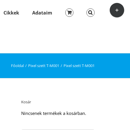
Toggle
Sliding
Cikkek
Adataim
Bar
Area
Főoldal
Pixel szett T-M001
Pixel szett T-M001
Kosár
Nincsenek termékek a kosárban.