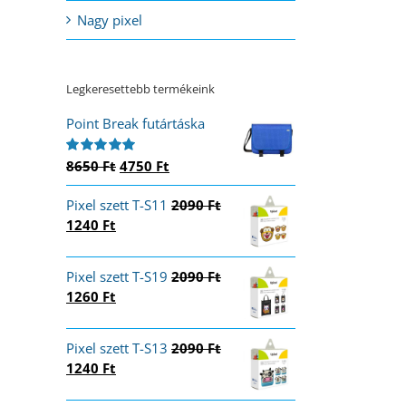
Nagy pixel
Legkeresettebb termékeink
Point Break futártáska
Original
Current
8650
Ft
4750
Ft
Értékelés:
5.00
/ 5
price
price
Pixel szett T-S11
was:
is:
2090
Ft
Original
Current
1240
Ft
8650 Ft.
4750 Ft.
price
price
was:
is:
Pixel szett T-S19
2090
Ft
2090 Ft.
1240 Ft.
Original
Current
1260
Ft
price
price
was:
is:
Pixel szett T-S13
2090
Ft
2090 Ft.
1260 Ft.
Original
Current
1240
Ft
price
price