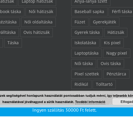
hátizsák
Laptop hátizsák
Anya-lánya szett
book táska
Női hátizsák
Baseball sapka
Férfi táska
kézitáska
Női oldaltáska
Füzet
Gyerekjáték
válltáska
Ovis hátizsák
Gyerek táska
Hátizsák
Táska
Iskolatáska
Kis pixel
Laptoptáska
Nagy pixel
Női táska
Ovis táska
Pixel szettek
Pénztárca
Ridikül
Tolltartó
Uzsonnás táska
Válltáska
Ezek segítségével honlapunk használatát pontosabban tudjuk mérni, így teljesebb kö
Elfoga
használatával jóváhagyod a sütik használatát.
További információ
Végkiárusítás
Összes ter
Ingyen szállítás
30000
Ft
felett.
“L” pixelezhető felület