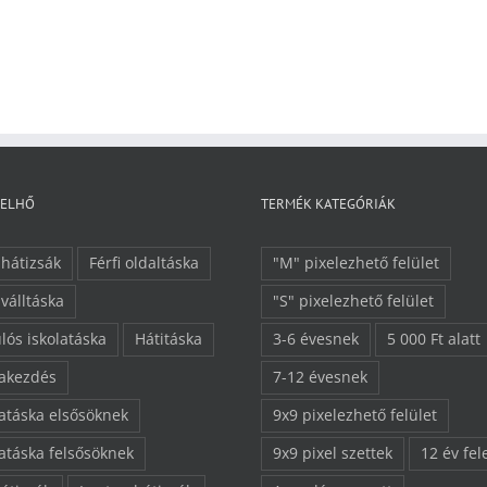
FELHŐ
TERMÉK KATEGÓRIÁK
 hátizsák
Férfi oldaltáska
"M" pixelezhető felület
 válltáska
"S" pixelezhető felület
lós iskolatáska
Hátitáska
3-6 évesnek
5 000 Ft alatt
lakezdés
7-12 évesnek
latáska elsősöknek
9x9 pixelezhető felület
latáska felsősöknek
9x9 pixel szettek
12 év fel