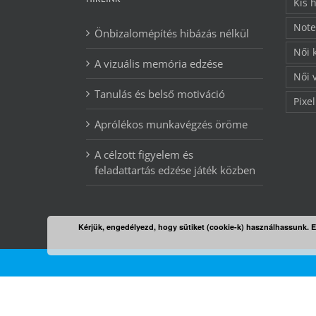
Kis 
Note
Önbizalomépítés hibázás nélkül
Női 
A vizuális memória edzése
Női 
Tanulás és belső motiváció
Pixel
Aprólékos munkavégzés öröme
A célzott figyelem és
feladattartás edzése játék közben
Kérjük, engedélyezd, hogy sütiket (cookie-k) használhassunk. 