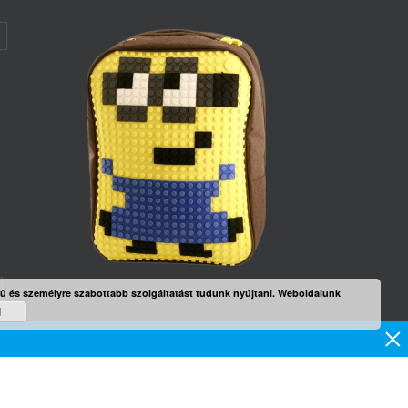
rű és személyre szabottabb szolgáltatást tudunk nyújtani. Weboldalunk
d
mék
×