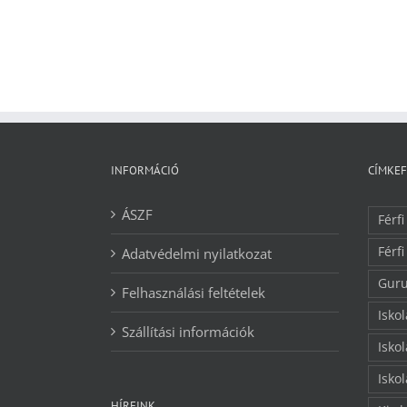
INFORMÁCIÓ
CÍMKE
ÁSZF
Férfi
Férfi
Adatvédelmi nyilatkozat
Guru
Felhasználási feltételek
Isko
Szállítási információk
Isko
Isko
HÍREINK