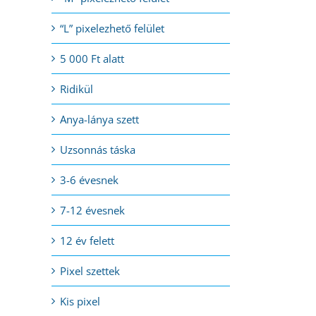
“L” pixelezhető felület
5 000 Ft alatt
Ridikül
Anya-lánya szett
Uzsonnás táska
3-6 évesnek
7-12 évesnek
12 év felett
Pixel szettek
Kis pixel