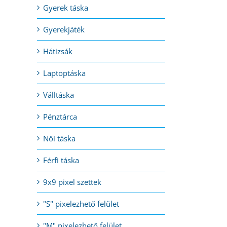
Gyerek táska
Gyerekjáték
l:
Hátizsák
Laptoptáska
Válltáska
Pénztárca
Női táska
Férfi táska
9x9 pixel szettek
"S" pixelezhető felület
"M" pixelezhető felület