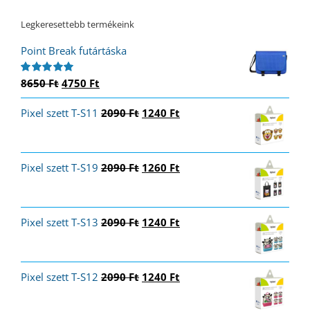
Legkeresettebb termékeink
Point Break futártáska
Original
Current
8650
Ft
4750
Ft
Értékelés:
5.00
/ 5
price
price
Original
Current
Pixel szett T-S11
was:
is:
2090
Ft
1240
Ft
price
price
8650 Ft.
4750 Ft.
was:
is:
2090 Ft.
1240 Ft.
Original
Current
Pixel szett T-S19
2090
Ft
1260
Ft
price
price
was:
is:
2090 Ft.
1260 Ft.
Original
Current
Pixel szett T-S13
2090
Ft
1240
Ft
price
price
was:
is:
2090 Ft.
1240 Ft.
Original
Current
Pixel szett T-S12
2090
Ft
1240
Ft
price
price
was:
is: