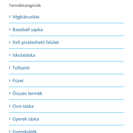
Termékkategóriák
Végkiárusítás
Baseball sapka
9x9 pixelezhető felület
Iskolatáska
Tolltartó
Füzet
Összes termék
Ovis táska
Gyerek táska
Gyerekjáték