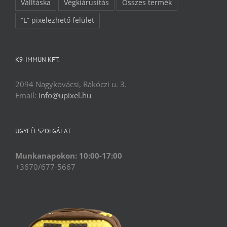
Válltáska
Végkiárusítás
Összes termék
“L” pixelezhető felület
K9-IMMUN KFT.
2094 Nagykovácsi, Rákóczi u. 3.
Email:
info@upixel.hu
ÜGYFÉLSZOLGÁLAT
Munkanapokon: 10:00-17:00
+3670/677-5667