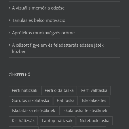
A vizuális memória edzése
Tanulás és belső motiváció
Aprólékos munkavégzés öröme
A célzott figyelem és feladattartás edzése játék
közben
CÍMKEFELHŐ
Férfi hátizsák
Férfi oldaltáska
Férfi válltáska
Gurulós iskolatáska
Hátitáska
Iskolakezdés
Iskolatáska elsősöknek
Iskolatáska felsősöknek
Kis hátizsák
Laptop hátizsák
Notebook táska