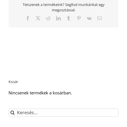
Tetszenek a termékeink? Segítsd munkánkat egy
megosztással.
Facebook
Twitter
Reddit
LinkedIn
Tumblr
Pinterest
Vk
Email:
Kosár
Nincsenek termékek a kosárban.
Keresés...