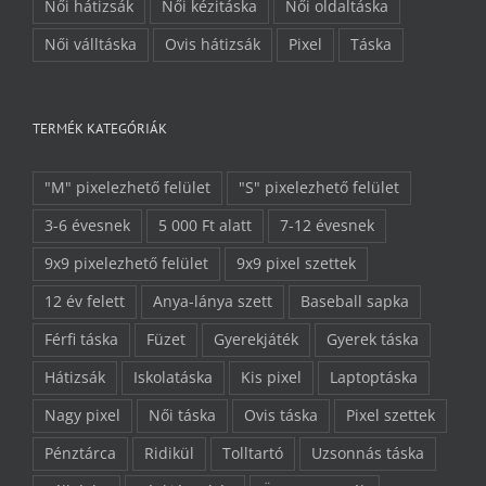
Női hátizsák
Női kézitáska
Női oldaltáska
Női válltáska
Ovis hátizsák
Pixel
Táska
TERMÉK KATEGÓRIÁK
"M" pixelezhető felület
"S" pixelezhető felület
3-6 évesnek
5 000 Ft alatt
7-12 évesnek
9x9 pixelezhető felület
9x9 pixel szettek
12 év felett
Anya-lánya szett
Baseball sapka
Férfi táska
Füzet
Gyerekjáték
Gyerek táska
Hátizsák
Iskolatáska
Kis pixel
Laptoptáska
Nagy pixel
Női táska
Ovis táska
Pixel szettek
Pénztárca
Ridikül
Tolltartó
Uzsonnás táska