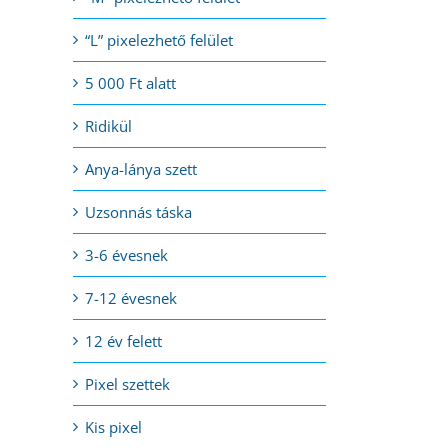
“L” pixelezhető felület
5 000 Ft alatt
Ridikül
Anya-lánya szett
Uzsonnás táska
3-6 évesnek
7-12 évesnek
12 év felett
Pixel szettek
Kis pixel