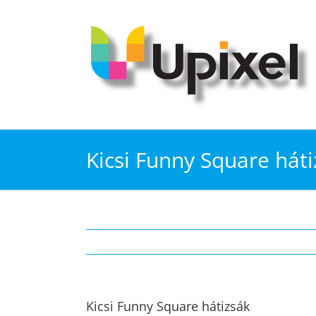
Kihagyás
Kicsi Funny Square hát
Kicsi Funny Square hátizsák