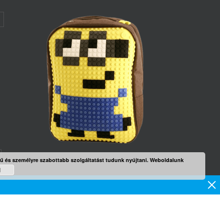
rű és személyre szabottabb szolgáltatást tudunk nyújtani. Weboldalunk
d
mék
×