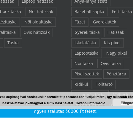
hátizsák
Laptop hátizsák
Anya-lánya szett
book táska
Női hátizsák
Baseball sapka
Férfi táska
kézitáska
Női oldaltáska
Füzet
Gyerekjáték
válltáska
Ovis hátizsák
Gyerek táska
Hátizsák
Táska
Iskolatáska
Kis pixel
Laptoptáska
Nagy pixel
Női táska
Ovis táska
Pixel szettek
Pénztárca
Ridikül
Tolltartó
Uzsonnás táska
Válltáska
Ezek segítségével honlapunk használatát pontosabban tudjuk mérni, így teljesebb kö
Elfoga
használatával jóváhagyod a sütik használatát.
További információ
Végkiárusítás
Összes ter
Ingyen szállítás
30000
Ft
felett.
“L” pixelezhető felület