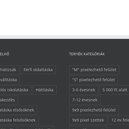
FELHŐ
TERMÉK KATEGÓRIÁK
 hátizsák
Férfi oldaltáska
"M" pixelezhető felület
 válltáska
"S" pixelezhető felület
lós iskolatáska
Hátitáska
3-6 évesnek
5 000 Ft alatt
lakezdés
7-12 évesnek
latáska elsősöknek
9x9 pixelezhető felület
latáska felsősöknek
9x9 pixel szettek
12 év fel