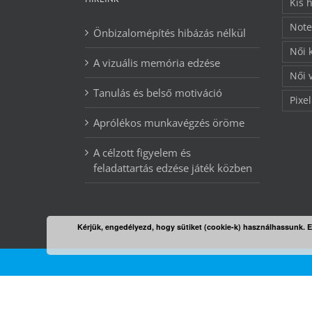
Kis 
Note
Önbizalomépítés hibázás nélkül
Női 
A vizuális memória edzése
Női 
Tanulás és belső motiváció
Pixel
Aprólékos munkavégzés öröme
A célzott figyelem és
feladattartás edzése játék közben
Kérjük, engedélyezd, hogy sütiket (cookie-k) használhassunk. 