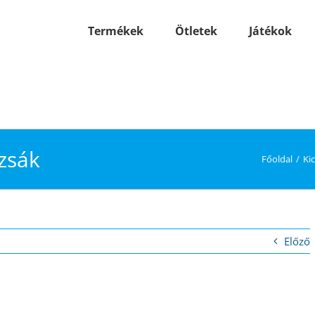
Termékek
Ötletek
Játékok
izsák
Főoldal
Ki
Előző