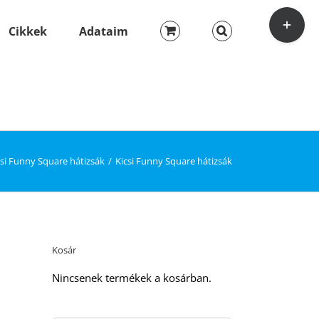
Toggle
Sliding
Cikkek
Adataim
Bar
Area
csi Funny Square hátizsák
Kicsi Funny Square hátizsák
Kosár
Nincsenek termékek a kosárban.