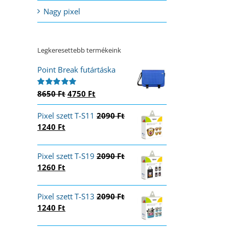
Nagy pixel
Legkeresettebb termékeink
Point Break futártáska
Original
Current
8650
Ft
4750
Ft
Értékelés:
5.00
/ 5
price
price
Pixel szett T-S11
was:
is:
2090
Ft
Original
Current
1240
Ft
8650 Ft.
4750 Ft.
price
price
was:
is:
Pixel szett T-S19
2090
Ft
2090 Ft.
1240 Ft.
Original
Current
1260
Ft
price
price
was:
is:
Pixel szett T-S13
2090
Ft
2090 Ft.
1260 Ft.
Original
Current
1240
Ft
price
price