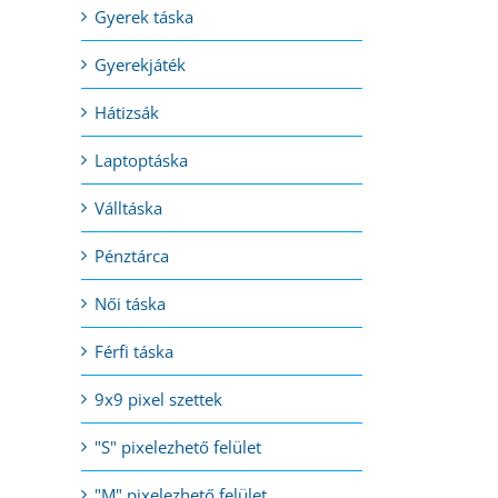
Gyerek táska
Gyerekjáték
l:
Hátizsák
Laptoptáska
Válltáska
Pénztárca
Női táska
Férfi táska
9x9 pixel szettek
"S" pixelezhető felület
"M" pixelezhető felület