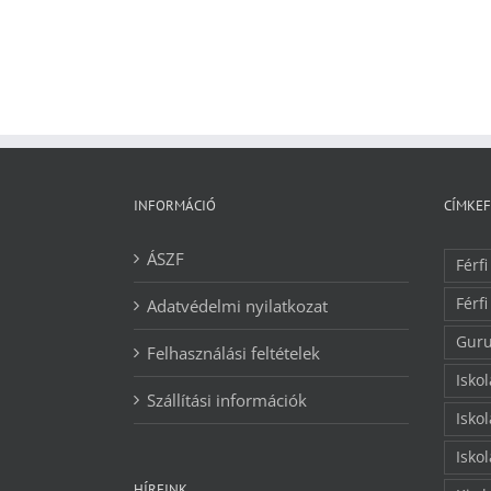
INFORMÁCIÓ
CÍMKE
ÁSZF
Férfi
Férfi
Adatvédelmi nyilatkozat
Guru
Felhasználási feltételek
Isko
Szállítási információk
Isko
Isko
HÍREINK