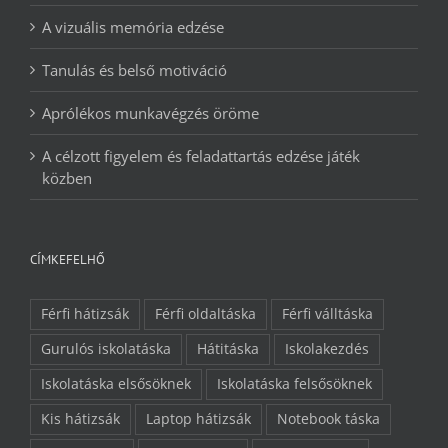
A vizuális memória edzése
Tanulás és belső motiváció
Aprólékos munkavégzés öröme
A célzott figyelem és feladattartás edzése játék
közben
CÍMKEFELHŐ
Férfi hátizsák
Férfi oldaltáska
Férfi válltáska
Gurulós iskolatáska
Hátitáska
Iskolakezdés
Iskolatáska elsősöknek
Iskolatáska felsősöknek
Kis hátizsák
Laptop hátizsák
Notebook táska