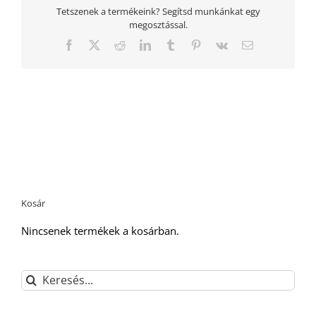
Tetszenek a termékeink? Segítsd munkánkat egy
megosztással.
Facebook
Twitter
Reddit
LinkedIn
Tumblr
Pinterest
Vk
Email:
Kosár
Nincsenek termékek a kosárban.
Keresés...