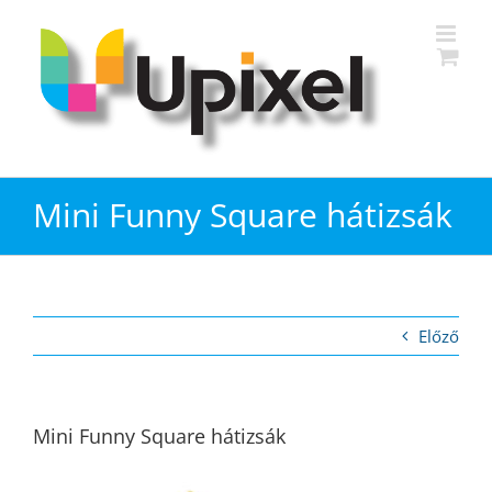
Kihagyás
Mini Funny Square hátizsák
Előző
Mini Funny Square hátizsák