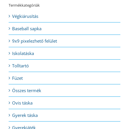
Termékkategóriák
Végkiárusítás
Baseball sapka
9x9 pixelezhető felület
Iskolatáska
Tolltartó
Füzet
Összes termék
Ovis táska
Gyerek táska
Gyerekjáték