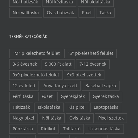
Női hátizsák
Női kézitáska
Női oldaltáska
Női válltáska
Ovis hátizsák
Pixel
Táska
TERMÉK KATEGÓRIÁK
"M" pixelezhető felület
"S" pixelezhető felület
3-6 évesnek
5 000 Ft alatt
7-12 évesnek
9x9 pixelezhető felület
9x9 pixel szettek
12 év felett
Anya-lánya szett
Baseball sapka
Férfi táska
Füzet
Gyerekjáték
Gyerek táska
Hátizsák
Iskolatáska
Kis pixel
Laptoptáska
Nagy pixel
Női táska
Ovis táska
Pixel szettek
Pénztárca
Ridikül
Tolltartó
Uzsonnás táska