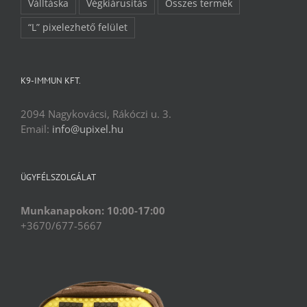
Válltáska
Végkiárusítás
Összes termék
“L” pixelezhető felület
K9-IMMUN KFT.
2094 Nagykovácsi, Rákóczi u. 3.
Email:
info@upixel.hu
ÜGYFÉLSZOLGÁLAT
Munkanapokon: 10:00-17:00
+3670/677-5667