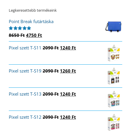
Legkeresettebb termékeink
Point Break futártáska
Original
Current
8650
Ft
4750
Ft
Értékelés:
5.00
/ 5
price
price
Original
Current
Pixel szett T-S11
was:
is:
2090
Ft
1240
Ft
price
price
8650 Ft.
4750 Ft.
was:
is:
2090 Ft.
1240 Ft.
Original
Current
Pixel szett T-S19
2090
Ft
1260
Ft
price
price
was:
is:
2090 Ft.
1260 Ft.
Original
Current
Pixel szett T-S13
2090
Ft
1240
Ft
price
price
was:
is:
2090 Ft.
1240 Ft.
Original
Current
Pixel szett T-S12
2090
Ft
1240
Ft
price
price
was:
is: