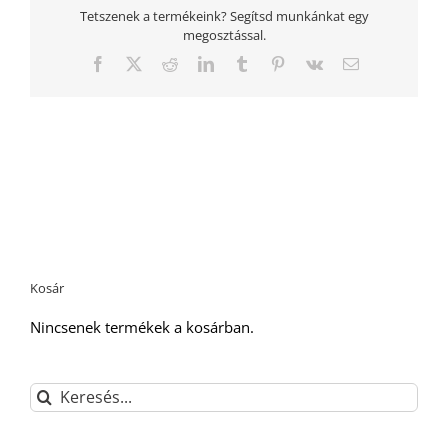
Tetszenek a termékeink? Segítsd munkánkat egy
megosztással.
Facebook
Twitter
Reddit
LinkedIn
Tumblr
Pinterest
Vk
Email:
Kosár
Nincsenek termékek a kosárban.
Keresés...