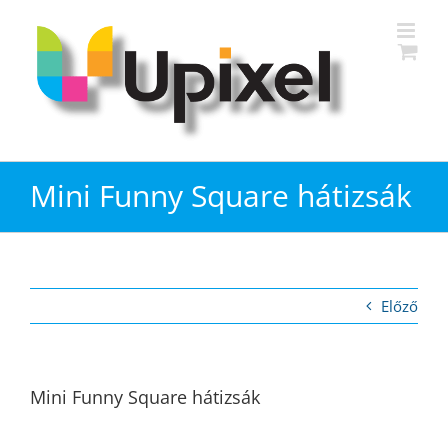
Kihagyás
Mini Funny Square hátizsák
Előző
Mini Funny Square hátizsák