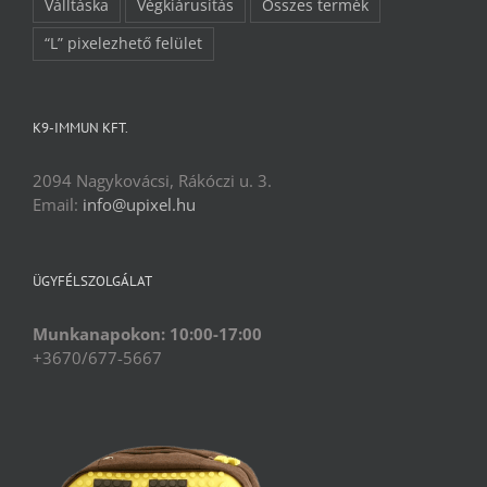
Válltáska
Végkiárusítás
Összes termék
“L” pixelezhető felület
K9-IMMUN KFT.
2094 Nagykovácsi, Rákóczi u. 3.
Email:
info@upixel.hu
ÜGYFÉLSZOLGÁLAT
Munkanapokon: 10:00-17:00
+3670/677-5667