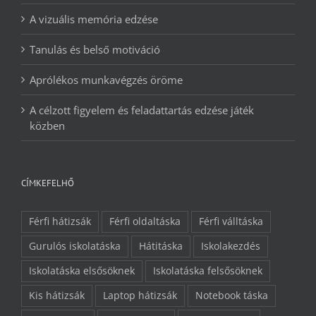
A vizuális memória edzése
Tanulás és belső motiváció
Aprólékos munkavégzés öröme
A célzott figyelem és feladattartás edzése játék
közben
CÍMKEFELHŐ
Férfi hátizsák
Férfi oldaltáska
Férfi válltáska
Gurulós iskolatáska
Hátitáska
Iskolakezdés
Iskolatáska elsősöknek
Iskolatáska felsősöknek
Kis hátizsák
Laptop hátizsák
Notebook táska