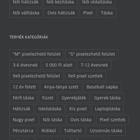
Női hátizsák
Női kézitáska
Női oldaltáska
Női válltáska
Ovis hátizsák
Pixel
Táska
TERMÉK KATEGÓRIÁK
"M" pixelezhető felület
"S" pixelezhető felület
3-6 évesnek
5 000 Ft alatt
7-12 évesnek
9x9 pixelezhető felület
9x9 pixel szettek
12 év felett
Anya-lánya szett
Baseball sapka
Férfi táska
Füzet
Gyerekjáték
Gyerek táska
Hátizsák
Iskolatáska
Kis pixel
Laptoptáska
Nagy pixel
Női táska
Ovis táska
Pixel szettek
Pénztárca
Ridikül
Tolltartó
Uzsonnás táska