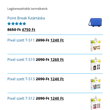
Legkeresettebb termékeink
Point Break futártáska
Original
Current
8650
Ft
4750
Ft
Értékelés:
5.00
/ 5
price
price
Original
Current
Pixel szett T-S11
was:
is:
2090
Ft
1240
Ft
price
price
8650 Ft.
4750 Ft.
was:
is:
2090 Ft.
1240 Ft.
Original
Current
Pixel szett T-S19
2090
Ft
1260
Ft
price
price
was:
is:
2090 Ft.
1260 Ft.
Original
Current
Pixel szett T-S13
2090
Ft
1240
Ft
price
price
was:
is:
2090 Ft.
1240 Ft.
Original
Current
Pixel szett T-S12
2090
Ft
1240
Ft
price
price
was:
is: