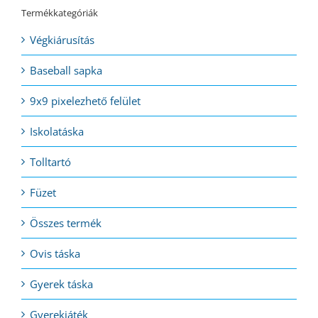
Termékkategóriák
Végkiárusítás
Baseball sapka
9x9 pixelezhető felület
Iskolatáska
Tolltartó
Füzet
Összes termék
Ovis táska
Gyerek táska
Gyerekjáték