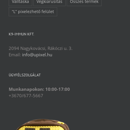
Válltáska
Végkiárusítás
Összes termék
“L” pixelezhető felület
K9-IMMUN KFT.
2094 Nagykovácsi, Rákóczi u. 3.
Email:
info@upixel.hu
ÜGYFÉLSZOLGÁLAT
Munkanapokon: 10:00-17:00
+3670/677-5667