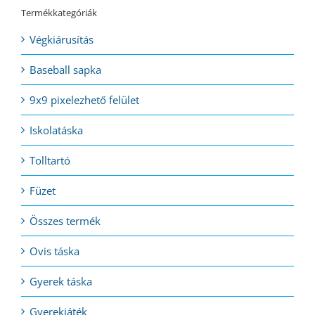
Termékkategóriák
Végkiárusítás
Baseball sapka
9x9 pixelezhető felület
Iskolatáska
Tolltartó
Füzet
Összes termék
Ovis táska
Gyerek táska
Gyerekjáték