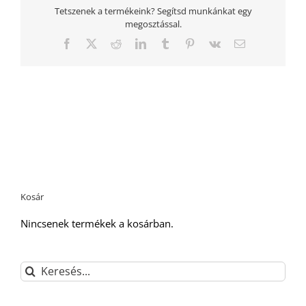
Tetszenek a termékeink? Segítsd munkánkat egy
megosztással.
Facebook
Twitter
Reddit
LinkedIn
Tumblr
Pinterest
Vk
Email:
Kosár
Nincsenek termékek a kosárban.
Keresés...