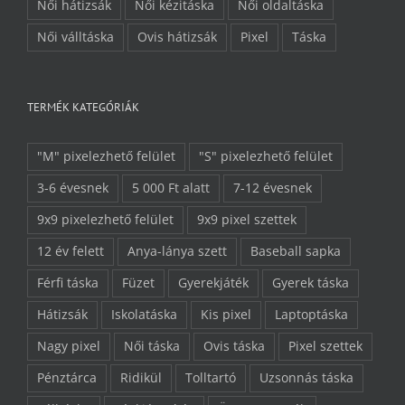
Női hátizsák
Női kézitáska
Női oldaltáska
Női válltáska
Ovis hátizsák
Pixel
Táska
TERMÉK KATEGÓRIÁK
"M" pixelezhető felület
"S" pixelezhető felület
3-6 évesnek
5 000 Ft alatt
7-12 évesnek
9x9 pixelezhető felület
9x9 pixel szettek
12 év felett
Anya-lánya szett
Baseball sapka
Férfi táska
Füzet
Gyerekjáték
Gyerek táska
Hátizsák
Iskolatáska
Kis pixel
Laptoptáska
Nagy pixel
Női táska
Ovis táska
Pixel szettek
Pénztárca
Ridikül
Tolltartó
Uzsonnás táska