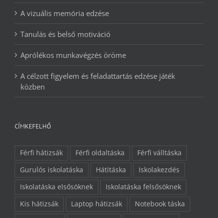
A vizuális memória edzése
Tanulás és belső motiváció
Aprólékos munkavégzés öröme
A célzott figyelem és feladattartás edzése játék
közben
CÍMKEFELHŐ
Férfi hátizsák
Férfi oldaltáska
Férfi válltáska
Gurulós iskolatáska
Hátitáska
Iskolakezdés
Iskolatáska elsősöknek
Iskolatáska felsősöknek
Kis hátizsák
Laptop hátizsák
Notebook táska