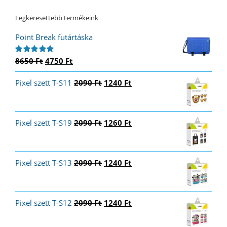
Legkeresettebb termékeink
Point Break futártáska
Original
Current
8650
Ft
4750
Ft
Értékelés:
5.00
/ 5
price
price
Original
Current
Pixel szett T-S11
was:
is:
2090
Ft
1240
Ft
price
price
8650 Ft.
4750 Ft.
was:
is:
2090 Ft.
1240 Ft.
Original
Current
Pixel szett T-S19
2090
Ft
1260
Ft
price
price
was:
is:
2090 Ft.
1260 Ft.
Original
Current
Pixel szett T-S13
2090
Ft
1240
Ft
price
price
was:
is:
2090 Ft.
1240 Ft.
Original
Current
Pixel szett T-S12
2090
Ft
1240
Ft
price
price
was:
is: