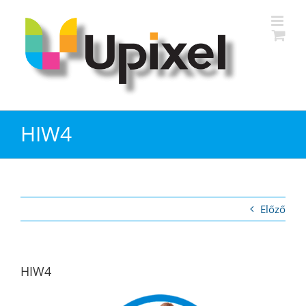
Kihagyás
HIW4
Előző
HIW4