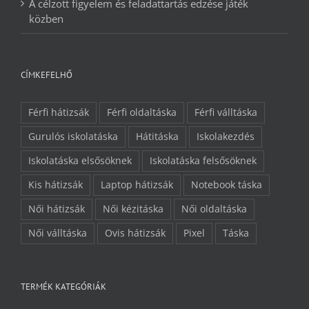
A célzott figyelem és feladattartás edzése játék
közben
CÍMKEFELHŐ
Férfi hátizsák
Férfi oldaltáska
Férfi válltáska
Gurulós iskolatáska
Hátitáska
Iskolakezdés
Iskolatáska elsősöknek
Iskolatáska felsősöknek
Kis hátizsák
Laptop hátizsák
Notebook táska
Női hátizsák
Női kézitáska
Női oldaltáska
Női válltáska
Ovis hátizsák
Pixel
Táska
TERMÉK KATEGÓRIÁK