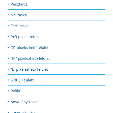
Pénztárca
Női táska
Férfi táska
9x9 pixel szettek
"S" pixelezhető felület
"M" pixelezhető felület
“L” pixelezhető felület
5 000 Ft alatt
Ridikül
Anya-lánya szett
Uzsonnás táska