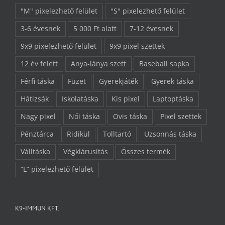
"M" pixelezhető felület
"S" pixelezhető felület
3-6 évesnek
5 000 Ft alatt
7-12 évesnek
9x9 pixelezhető felület
9x9 pixel szettek
12 év felett
Anya-lánya szett
Baseball sapka
Férfi táska
Füzet
Gyerekjáték
Gyerek táska
Hátizsák
Iskolatáska
Kis pixel
Laptoptáska
Nagy pixel
Női táska
Ovis táska
Pixel szettek
Pénztárca
Ridikül
Tolltartó
Uzsonnás táska
Válltáska
Végkiárusítás
Összes termék
“L” pixelezhető felület
K9-IMMUN KFT.