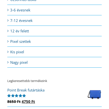
3-6 évesnek
7-12 évesnek
12 év felett
Pixel szettek
Kis pixel
Nagy pixel
Legkeresettebb termékeink
Point Break futártáska
Original
Current
8650
Ft
4750
Ft
Értékelés:
5.00
/ 5
price
price