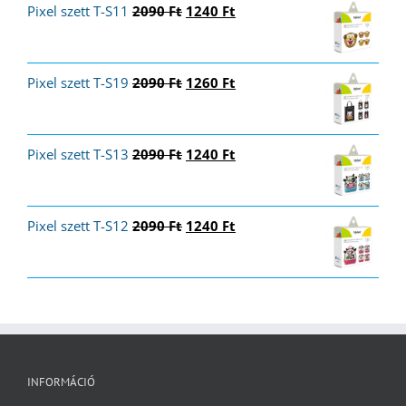
Original
Current
Pixel szett T-S11
was:
is:
2090
Ft
1240
Ft
price
price
8650 Ft.
4750 Ft.
was:
is:
2090 Ft.
1240 Ft.
Original
Current
Pixel szett T-S19
2090
Ft
1260
Ft
price
price
was:
is:
2090 Ft.
1260 Ft.
Original
Current
Pixel szett T-S13
2090
Ft
1240
Ft
price
price
was:
is:
2090 Ft.
1240 Ft.
Original
Current
Pixel szett T-S12
2090
Ft
1240
Ft
price
price
was:
is:
2090 Ft.
1240 Ft.
INFORMÁCIÓ