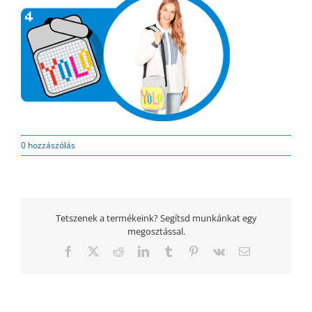
0 hozzászólás
Tetszenek a termékeink? Segítsd munkánkat egy
megosztással.
Facebook
Twitter
Reddit
LinkedIn
Tumblr
Pinterest
Vk
Email: