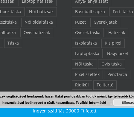
hátizsák
Laptop hátizsák
Anya-lánya szett
book táska
Női hátizsák
Baseball sapka
Férfi táska
kézitáska
Női oldaltáska
Füzet
Gyerekjáték
válltáska
Ovis hátizsák
Gyerek táska
Hátizsák
Táska
Iskolatáska
Kis pixel
Laptoptáska
Nagy pixel
Női táska
Ovis táska
Pixel szettek
Pénztárca
Ridikül
Tolltartó
Uzsonnás táska
Válltáska
Ezek segítségével honlapunk használatát pontosabban tudjuk mérni, így teljesebb kö
Elfoga
használatával jóváhagyod a sütik használatát.
További információ
Végkiárusítás
Összes ter
Ingyen szállítás
30000
Ft
felett.
“L” pixelezhető felület