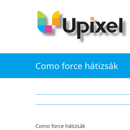
Kihagyás
Como force hátizsák
Como force hátizsák