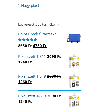
Nagy pixel
Legkeresettebb termékeink
Point Break futártáska
Original
Current
8650
Ft
4750
Ft
Értékelés:
5.00
/ 5
price
price
Pixel szett T-S11
was:
is:
2090
Ft
Original
Current
1240
Ft
8650 Ft.
4750 Ft.
price
price
was:
is:
Pixel szett T-S19
2090
Ft
2090 Ft.
1240 Ft.
Original
Current
1260
Ft
price
price
was:
is:
Pixel szett T-S13
2090
Ft
2090 Ft.
1260 Ft.
Original
Current
1240
Ft
price
price