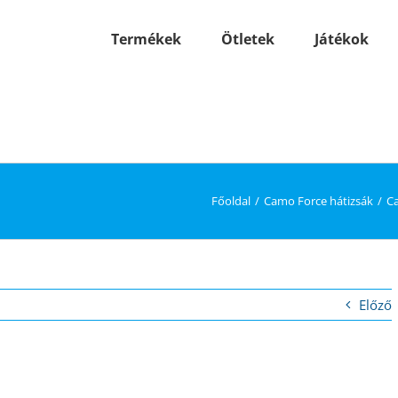
Termékek
Ötletek
Játékok
Főoldal
Camo Force hátizsák
Ca
Előző