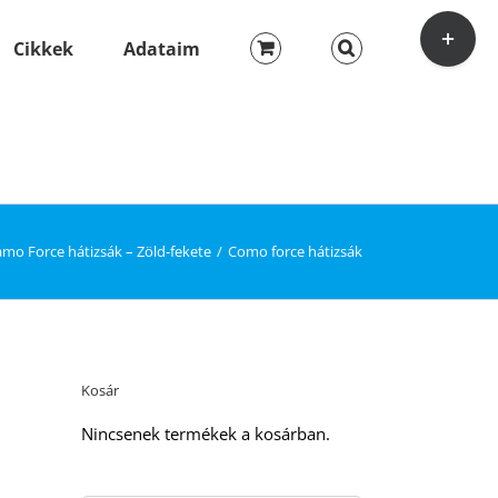
Toggle
Sliding
Cikkek
Adataim
Bar
Area
mo Force hátizsák – Zöld-fekete
Como force hátizsák
Kosár
Nincsenek termékek a kosárban.