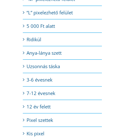
“L” pixelezhető felület
5 000 Ft alatt
Ridikül
Anya-lánya szett
Uzsonnás táska
3-6 évesnek
7-12 évesnek
12 év felett
Pixel szettek
Kis pixel