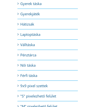
Gyerek táska
l:
Gyerekjáték
Hátizsák
Laptoptáska
Válltáska
Pénztárca
Női táska
Férfi táska
9x9 pixel szettek
"S" pixelezhető felület
"M" pixelezhető felület