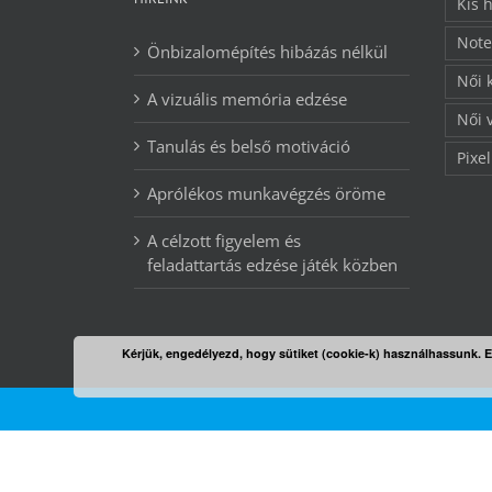
Kis 
Note
Önbizalomépítés hibázás nélkül
Női 
A vizuális memória edzése
Női 
Tanulás és belső motiváció
Pixel
Aprólékos munkavégzés öröme
A célzott figyelem és
feladattartás edzése játék közben
Kérjük, engedélyezd, hogy sütiket (cookie-k) használhassunk. 