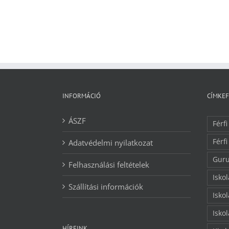
INFORMÁCIÓ
CÍMKE
ÁSZF
Férfi
Férfi
Adatvédelmi nyilatkozat
Guru
Felhasználási feltételek
Isko
Szállítási információk
Isko
Isko
HÍREINK