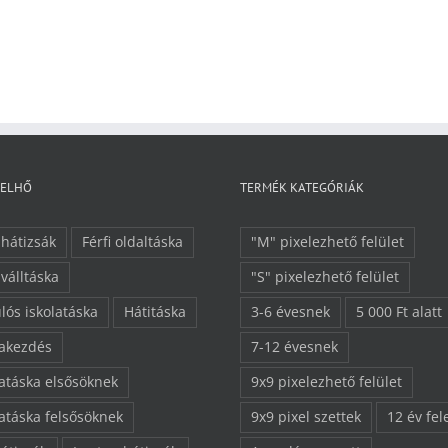
FELHŐ
TERMÉK KATEGÓRIÁK
 hátizsák
Férfi oldaltáska
"M" pixelezhető felület
 válltáska
"S" pixelezhető felület
lós iskolatáska
Hátitáska
3-6 évesnek
5 000 Ft alatt
lakezdés
7-12 évesnek
latáska elsősöknek
9x9 pixelezhető felület
latáska felsősöknek
9x9 pixel szettek
12 év fel