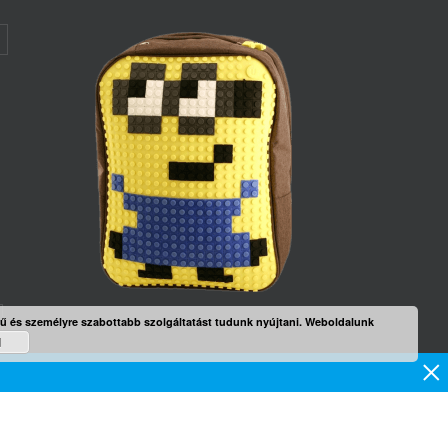
rű és személyre szabottabb szolgáltatást tudunk nyújtani. Weboldalunk
d
mék
×