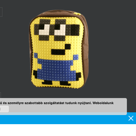
rű és személyre szabottabb szolgáltatást tudunk nyújtani. Weboldalunk
mék
d
×