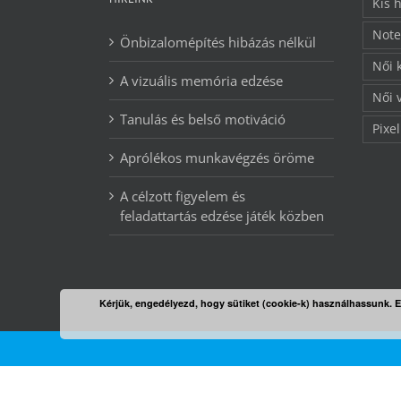
Kis 
Note
Önbizalomépítés hibázás nélkül
Női 
A vizuális memória edzése
Női 
Tanulás és belső motiváció
Pixel
Aprólékos munkavégzés öröme
A célzott figyelem és
feladattartás edzése játék közben
Kérjük, engedélyezd, hogy sütiket (cookie-k) használhassunk. 