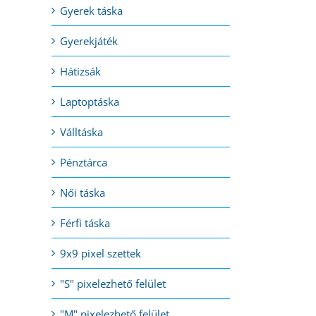
Gyerek táska
Gyerekjáték
Hátizsák
Laptoptáska
Válltáska
Pénztárca
Női táska
Férfi táska
9x9 pixel szettek
"S" pixelezhető felület
"M" pixelezhető felület