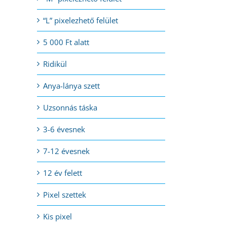
“L” pixelezhető felület
5 000 Ft alatt
Ridikül
Anya-lánya szett
Uzsonnás táska
3-6 évesnek
7-12 évesnek
12 év felett
Pixel szettek
Kis pixel