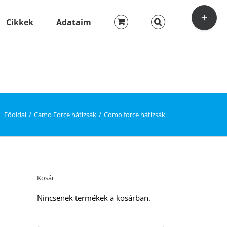
Toggle
Sliding
Cikkek
Adataim
Bar
Area
Főoldal
Camo Force hátizsák
Como force hátizsák
Kosár
Nincsenek termékek a kosárban.