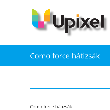
Kihagyás
Como force hátizsák
Como force hátizsák