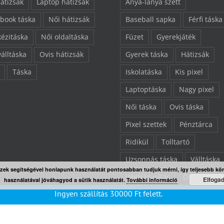
hátizsák
Laptop hátizsák
Anya-lánya szett
book táska
Női hátizsák
Baseball sapka
Férfi táska
kézitáska
Női oldaltáska
Füzet
Gyerekjáték
válltáska
Ovis hátizsák
Gyerek táska
Hátizsák
Táska
Iskolatáska
Kis pixel
Laptoptáska
Nagy pixel
Női táska
Ovis táska
Pixel szettek
Pénztárca
Ridikül
Tolltartó
Uzsonnás táska
Válltáska
Ezek segítségével honlapunk használatát pontosabban tudjuk mérni, így teljesebb kö
Végkiárusítás
Összes ter
Elfoga
használatával jóváhagyod a sütik használatát.
További információ
Ingyen szállítás
30000
Ft
felett.
“L” pixelezhető felület