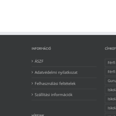
INFORMÁCIÓ
CÍMKE
ÁSZF
Férfi
Férfi
Adatvédelmi nyilatkozat
Guru
Felhasználási feltételek
Isko
Szállítási információk
Isko
Isko
HÍREINK