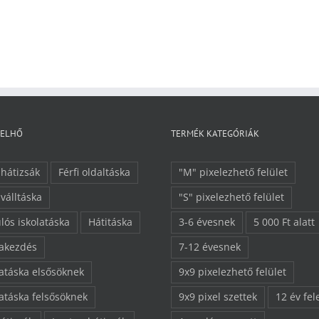
FELHŐ
TERMÉK KATEGÓRIÁK
 hátizsák
Férfi oldaltáska
"M" pixelezhető felület
 válltáska
"S" pixelezhető felület
lós iskolatáska
Hátitáska
3-6 évesnek
5 000 Ft alatt
lakezdés
7-12 évesnek
latáska elsősöknek
9x9 pixelezhető felület
latáska felsősöknek
9x9 pixel szettek
12 év fel