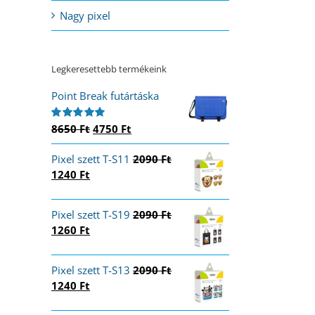
Nagy pixel
Legkeresettebb termékeink
Point Break futártáska
Original
Current
8650
Ft
4750
Ft
Értékelés:
5.00
/ 5
price
price
Pixel szett T-S11
was:
is:
2090
Ft
Original
Current
1240
Ft
8650 Ft.
4750 Ft.
price
price
was:
is:
Pixel szett T-S19
2090
Ft
2090 Ft.
1240 Ft.
Original
Current
1260
Ft
price
price
was:
is:
Pixel szett T-S13
2090
Ft
2090 Ft.
1260 Ft.
Original
Current
1240
Ft
price
price