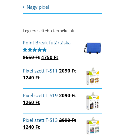
Nagy pixel
Legkeresettebb termékeink
Point Break futártáska
Original
Current
8650
Ft
4750
Ft
Értékelés:
5.00
/ 5
price
price
Pixel szett T-S11
was:
is:
2090
Ft
Original
Current
1240
Ft
8650 Ft.
4750 Ft.
price
price
was:
is:
Pixel szett T-S19
2090
Ft
2090 Ft.
1240 Ft.
Original
Current
1260
Ft
price
price
was:
is:
Pixel szett T-S13
2090
Ft
2090 Ft.
1260 Ft.
Original
Current
1240
Ft
price
price