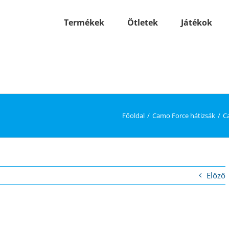
Termékek
Ötletek
Játékok
Főoldal
Camo Force hátizsák
C
Előző