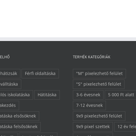
FELHŐ
TERMÉK KATEGÓRIÁK
 hátizsák
Férfi oldaltáska
"M" pixelezhető felület
 válltáska
"S" pixelezhető felület
lós iskolatáska
Hátitáska
3-6 évesnek
5 000 Ft alatt
lakezdés
7-12 évesnek
latáska elsősöknek
9x9 pixelezhető felület
latáska felsősöknek
9x9 pixel szettek
12 év fel