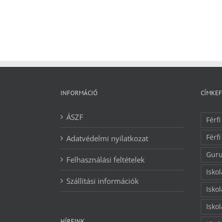
INFORMÁCIÓ
CÍMKE
ÁSZF
Férfi
Férfi
Adatvédelmi nyilatkozat
Guru
Felhasználási feltételek
Isko
Szállítási információk
Isko
Isko
HÍREINK