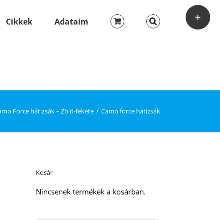
Toggle
Sliding
Cikkek
Adataim
Bar
Area
amo Force hátizsák – Zöld-fekete
Camo force hátizsák
Kosár
Nincsenek termékek a kosárban.