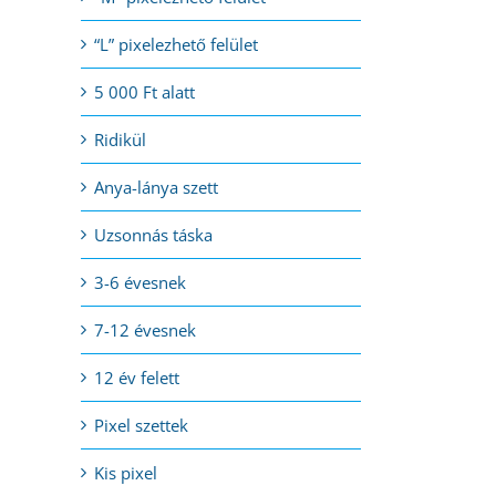
“L” pixelezhető felület
5 000 Ft alatt
Ridikül
Anya-lánya szett
Uzsonnás táska
3-6 évesnek
7-12 évesnek
12 év felett
Pixel szettek
Kis pixel