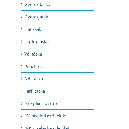
Gyerek táska
Gyerekjáték
l:
Hátizsák
Laptoptáska
Válltáska
Pénztárca
Női táska
Férfi táska
9x9 pixel szettek
"S" pixelezhető felület
"M" pixelezhető felület