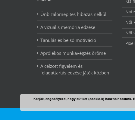
Kis 
Note
Önbizalomépítés hibázás nélkül
Női 
A vizuális memória edzése
Női 
Tanulás és belső motiváció
Pixel
Aprólékos munkavégzés öröme
A célzott figyelem és
feladattartás edzése játék közben
Kérjük, engedélyezd, hogy sütiket (cookie-k) használhassunk. 