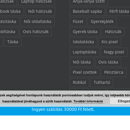
hátizsák
Laptop hátizsák
Anya-lánya szett
book táska
Női hátizsák
Baseball sapka
Férfi táska
kézitáska
Női oldaltáska
Füzet
Gyerekjáték
válltáska
Ovis hátizsák
Gyerek táska
Hátizsák
Táska
Iskolatáska
Kis pixel
Laptoptáska
Nagy pixel
Női táska
Ovis táska
Pixel szettek
Pénztárca
Ridikül
Tolltartó
Uzsonnás táska
Válltáska
Ezek segítségével honlapunk használatát pontosabban tudjuk mérni, így teljesebb kö
Elfoga
használatával jóváhagyod a sütik használatát.
További információ
Végkiárusítás
Összes ter
Ingyen szállítás
30000
Ft
felett.
“L” pixelezhető felület