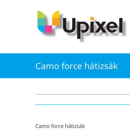
Kihagyás
Camo force hátizsák
Camo force hátizsák