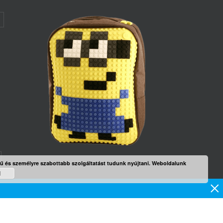
rű és személyre szabottabb szolgáltatást tudunk nyújtani. Weboldalunk
d
mék
×